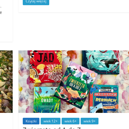
Czytaj więcej
.
le
Książki
wiek 12+
wiek 6+
wiek 9+