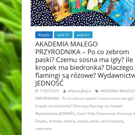
Książki
wiek 3+
wiek 6+
AKADEMIA MAŁEGO
PRZYRODNIKA – Po co zebrom
paski? Czemu sosna ma igły? Ile
kropek ma biedronka? Dlaczego
flamingi są różowe? Wydawnict
JEDNOŚĆ
17/07/2023
wNaszejBajce
AKADEMIA MAŁEGO
PRZYRODNIKA - Po co zebrom paski? Czemu sosna ma igły? 
kropek ma biedronka? Dlaczego flamingi są różowe?
,
Wydawnictwo JEDNOŚĆ
Autor Polly Cheeseman Ilustracje I
,
,
,
,
,
,
Deppe
drzewa
natura
owady
ptaki
seria książek
zwierzęta