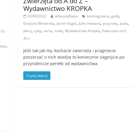
Zwierzęta od A do Z –
Wydawnictwo KROPKA
,
,
03/06/2022
wNaszejBajce
bezkręgowce
gady
,
,
,
,
,
Grażyna Winiarska
Jarom Vogel
Jules Howard
przyroda
ptaki
,
,
,
,
,
płazy
ryby
seria
ssaki
Wydawnictwo Kropka
Zwierzęta od A
 10
do z
,
lkan
Jeśli tak jak my, kochacie zwierzęta i pragniecie
poszerzać o nich wiedzę to koniecznie sięgnijcie po
przyrodnicze perełki od wydawnictwa
Czytaj więcej