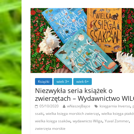
Książki
wiek 3+
wiek 6+
Niezwykła seria książek o
zwierzętach – Wydawnictwo WI
,
05/10/2020
wNaszejBajce
księgarnia Inverso
,
,
ssaki
wielka księga morskich zwierząt
wielka księga ptak
,
,
,
wielka księga ssaków
wydawnicto Wilga
Yuval Zommer
zwierzęta morskie