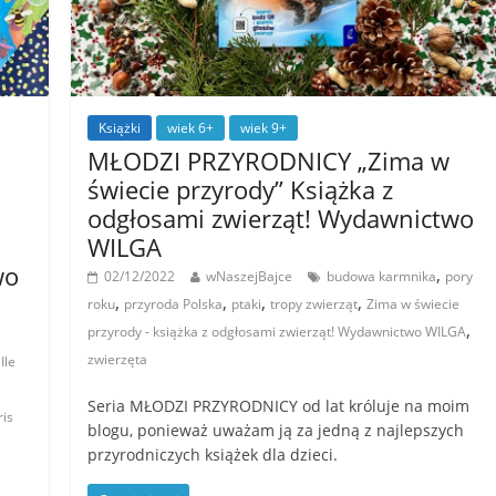
Książki
wiek 6+
wiek 9+
MŁODZI PRZYRODNICY „Zima w
świecie przyrody” Książka z
odgłosami zwierząt! Wydawnictwo
WILGA
wo
,
02/12/2022
wNaszejBajce
budowa karmnika
pory
,
,
,
,
roku
przyroda Polska
ptaki
tropy zwierząt
Zima w świecie
,
przyrody - książka z odgłosami zwierząt! Wydawnictwo WILGA
zwierzęta
Ile
Seria MŁODZI PRZYRODNICY od lat króluje na moim
ris
blogu, ponieważ uważam ją za jedną z najlepszych
przyrodniczych książek dla dzieci.