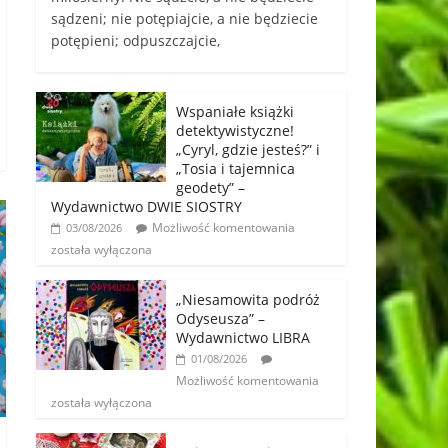
sądzeni; nie potępiajcie, a nie będziecie
potępieni; odpuszczajcie,
Wspaniałe książki
detektywistyczne!
„Cyryl, gdzie jesteś?” i
„Tosia i tajemnica
geodety” –
Wydawnictwo DWIE SIOSTRY
Możliwość komentowania
03/08/2026
została wyłączona
„Niesamowita podróż
Odyseusza” –
Wydawnictwo LIBRA
01/08/2026
Możliwość komentowania
została wyłączona