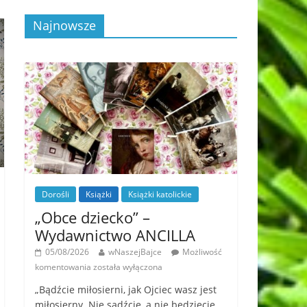
Najnowsze
Dorośli
Książki
Książki katolickie
„Obce dziecko” –
Wydawnictwo ANCILLA
05/08/2026
wNaszejBajce
Możliwość
komentowania
została wyłączona
„Bądźcie miłosierni, jak Ojciec wasz jest
miłosierny. Nie sądźcie, a nie będziecie