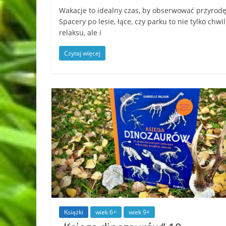
Wakacje to idealny czas, by obserwować przyrodę
Spacery po lesie, łące, czy parku to nie tylko chwi
relaksu, ale i
Czytaj więcej
Książki
wiek 6+
wiek 9+