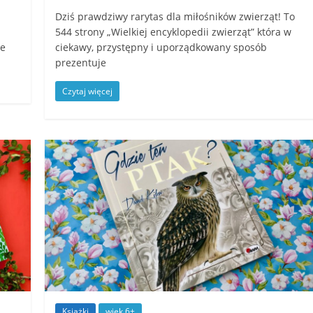
Dziś prawdziwy rarytas dla miłośników zwierząt! To
544 strony „Wielkiej encyklopedii zwierząt” która w
ze
ciekawy, przystępny i uporządkowany sposób
prezentuje
Czytaj więcej
Książki
wiek 6+