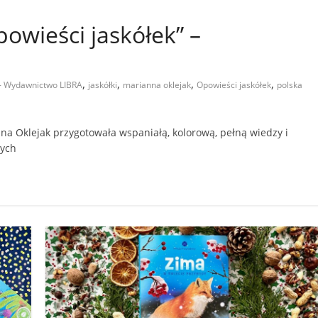
owieści jaskółek” –
,
,
,
,
 - Wydawnictwo LIBRA
jaskółki
marianna oklejak
Opowieści jaskółek
polska
na Oklejak przygotowała wspaniałą, kolorową, pełną wiedzy i
nych