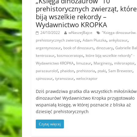
„Księga dinozaurów” 10
prehistorycznych zwierząt, które
biją wszelkie rekordy –
Wydawnictwo KROPKA
24/10/2022
wNaszejBajce
"Księga dinozaurów.
,
,
,
prehistorycznych zwierząt
Adam Pluszka
ankylozaur
,
,
,
argentynozaur
book of dinozaurs
dinozuary
Gabrielle Ba
,
,
kentrozaur
kosmoceratops
które biją wszelkie rekordy" -
,
,
,
,
Wydawnictwo KROPKA
limuzaur
Marginesy
mikroraptor
,
,
,
,
,
parazaurolof
phaidon
prehistoria
ptaki
Sam Brewster
,
,
spinozaur
tyranozaur
welociraptor
Dziś prawdziwa gratka dla wszystkich miłośników
dinozaurów! Wydawnictwo Kropka przygotowało
wspaniałą księgę, w której poznacie z bliska aż
dziesięć prehistorycznych
Czytaj więcej