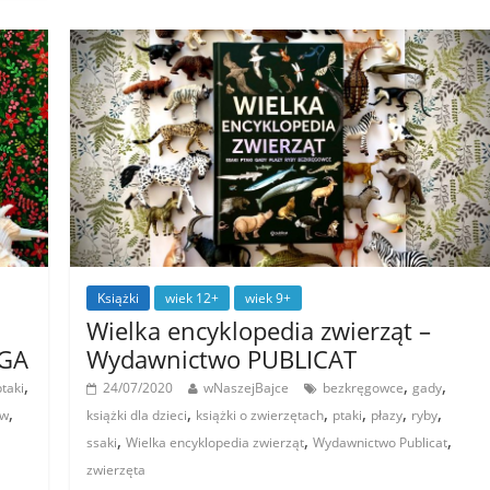
Książki
wiek 12+
wiek 9+
Wielka encyklopedia zwierząt –
LGA
Wydawnictwo PUBLICAT
,
,
,
ptaki
24/07/2020
wNaszejBajce
bezkręgowce
gady
,
,
,
,
,
,
ów
książki dla dzieci
książki o zwierzętach
ptaki
płazy
ryby
,
,
,
ssaki
Wielka encyklopedia zwierząt
Wydawnictwo Publicat
zwierzęta