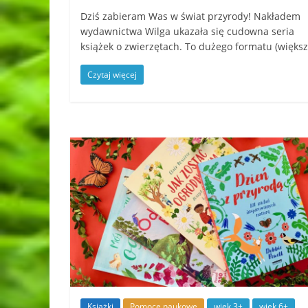
Dziś zabieram Was w świat przyrody! Nakładem
wydawnictwa Wilga ukazała się cudowna seria
książek o zwierzętach. To dużego formatu (więks
Czytaj więcej
Książki
Pomoce naukowe
wiek 3+
wiek 6+