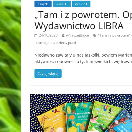
Książki
wiek 3+
wiek 6+
„Tam i z powrotem. Op
Wydawnictwo LIBRA
24/10/2023
wNaszejBajce
"Tam i z powrotem"
,
ilustracja dla dzieci
ptaki
Niedawno zawitały u nas jaskółki, bowiem Marian
aktywności opowieść o tych niewielkich, wędrow
Czytaj więcej