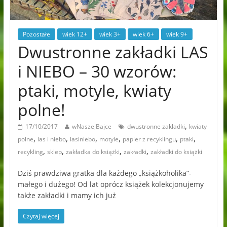
Pozostałe
wiek 12+
wiek 3+
wiek 6+
wiek 9+
Dwustronne zakładki LAS
i NIEBO – 30 wzorów:
ptaki, motyle, kwiaty
polne!
,
17/10/2017
wNaszejBajce
dwustronne zakładki
kwiaty
,
,
,
,
,
,
polne
las i niebo
lasiniebo
motyle
papier z recyklingu
ptaki
,
,
,
,
recykling
sklep
zakładka do książki
zakładki
zakładki do książki
Dziś prawdziwa gratka dla każdego „książkoholika”-
małego i dużego! Od lat oprócz książek kolekcjonujemy
także zakładki i mamy ich już
Czytaj więcej