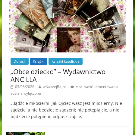
Dorośli
Książki
Książki katolickie
„Obce dziecko” – Wydawnictwo
ANCILLA
05/08/2026
wNaszejBajce
Możliwość komentowania
została wyłączona
„Bądźcie miłosierni, jak Ojciec wasz jest miłosierny. Nie
sądźcie, a nie będziecie sądzeni; nie potępiajcie, a nie
będziecie potępieni; odpuszczajcie,