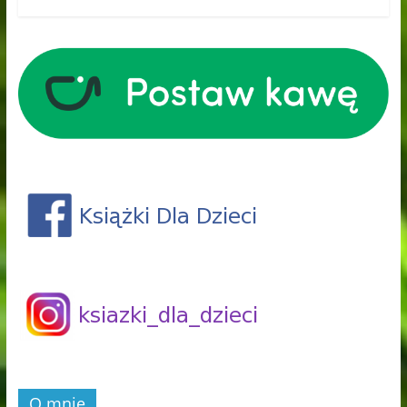
O mnie