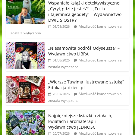
Wspaniałe książki detektywistyczne!
„Cyryl, gdzie jesteś?” i „Tosia
i tajemnica geodety” – Wydawnictwo
DWIE SIOSTRY
Możliwość komentowania
03/08/2026
została wyłączona
„Niesamowita podróż Odyseusza” –
Wydawnictwo LIBRA
Możliwość komentowania
01/08/2026
została wyłączona
„Wiersze Tuwima ilustrowane sztuką”
Edukacja-dzieci.pl
Możliwość komentowania
28/07/2026
została wyłączona
Najpiękniejsze książki o ziołach,
kwiatach i aromaterapii –
Wydawnictwo JEDNOŚĆ
Możliwość komentowania
20/07/2026