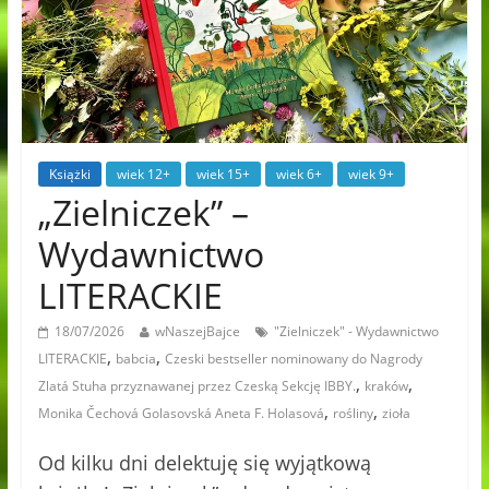
Książki
wiek 12+
wiek 15+
wiek 6+
wiek 9+
„Zielniczek” –
Wydawnictwo
LITERACKIE
18/07/2026
wNaszejBajce
"Zielniczek" - Wydawnictwo
,
,
LITERACKIE
babcia
Czeski bestseller nominowany do Nagrody
,
,
Zlatá Stuha przyznawanej przez Czeską Sekcję IBBY.
kraków
,
,
Monika Čechová Golasovská Aneta F. Holasová
rośliny
zioła
Od kilku dni delektuję się wyjątkową