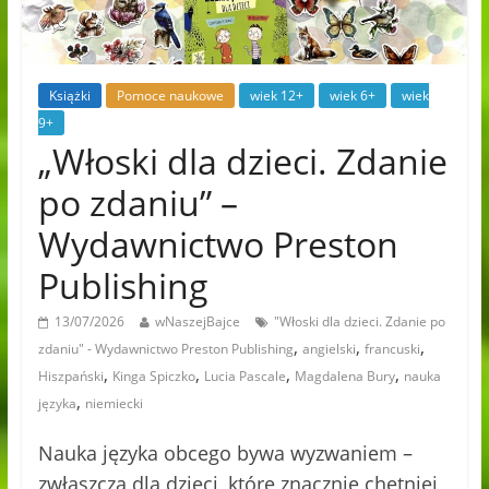
Książki
Pomoce naukowe
wiek 12+
wiek 6+
wiek
9+
„Włoski dla dzieci. Zdanie
po zdaniu” –
Wydawnictwo Preston
Publishing
13/07/2026
wNaszejBajce
"Włoski dla dzieci. Zdanie po
,
,
,
zdaniu" - Wydawnictwo Preston Publishing
angielski
francuski
,
,
,
,
Hiszpański
Kinga Spiczko
Lucia Pascale
Magdalena Bury
nauka
,
języka
niemiecki
Nauka języka obcego bywa wyzwaniem –
zwłaszcza dla dzieci, które znacznie chętniej