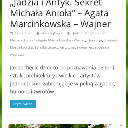
„Jadzia i Antyk. Sekret
Michała Anioła” – Agata
Marcinkowska – Wajner
11/07/2026
wNaszejBajce
"Jadzia i Antyk. Sekret
,
,
Michała Anioła" - Agata Marcinkowska - Wajner
Florencja
Izbabela
,
,
,
Marcinkowska
książka detektywistyczna
novae res
rodzinna
wyprawa
Jak zachęcić dziecko do poznawania historii
sztuki, architektury i wielkich artystów,
jednocześnie zabierając je w pełną zagadek,
humoru i zwrotów
Czytaj więcej