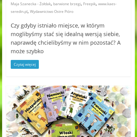
,
,
,
Maja Szanecka - Żołdak
barwione brzegi
Freepik
www.kaes-
,
seredin.pl
Wydawnictwo Ostre Pióro
Czy gdyby istniało miejsce, w którym
moglibyśmy stać się idealną wersją siebie,
naprawdę chcielibyśmy w nim pozostać? A
może szybko
Czytaj więcej