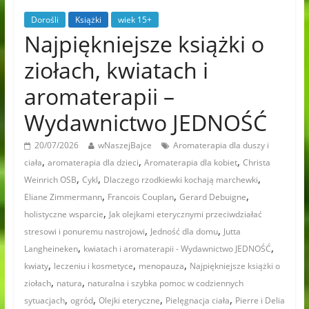
Dorośli
Książki
wiek 15+
Najpiękniejsze książki o
ziołach, kwiatach i
aromaterapii –
Wydawnictwo JEDNOŚĆ
20/07/2026
wNaszejBajce
Aromaterapia dla duszy i
,
,
,
ciała
aromaterapia dla dzieci
Aromaterapia dla kobiet
Christa
,
,
,
Weinrich OSB
Cykl
Dlaczego rzodkiewki kochają marchewki
,
,
,
Eliane Zimmermann
Francois Couplan
Gerard Debuigne
,
holistyczne wsparcie
Jak olejkami eterycznymi przeciwdziałać
,
,
stresowi i ponuremu nastrojowi
Jedność dla domu
Jutta
,
,
Langheineken
kwiatach i aromaterapii - Wydawnictwo JEDNOŚĆ
,
,
,
kwiaty
leczeniu i kosmetyce
menopauza
Najpiękniejsze książki o
,
,
ziołach
natura
naturalna i szybka pomoc w codziennych
,
,
,
,
sytuacjach
ogród
Olejki eteryczne
Pielęgnacja ciała
Pierre i Delia