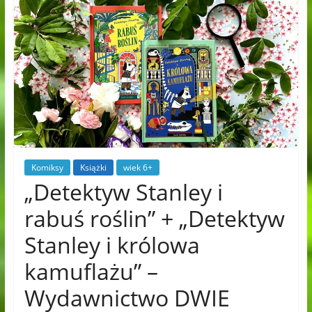
Komiksy
Książki
wiek 6+
„Detektyw Stanley i
rabuś roślin” + „Detektyw
Stanley i królowa
kamuflażu” –
Wydawnictwo DWIE