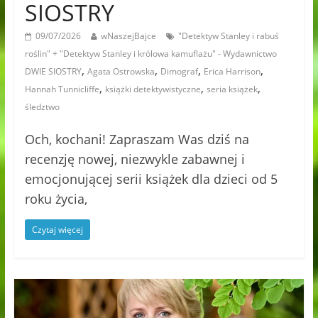
SIOSTRY
09/07/2026
wNaszejBajce
"Detektyw Stanley i rabuś
roślin" + "Detektyw Stanley i królowa kamuflażu" - Wydawnictwo
,
,
,
,
DWIE SIOSTRY
Agata Ostrowska
Dimograf
Erica Harrison
,
,
,
Hannah Tunnicliffe
książki detektywistyczne
seria książek
śledztwo
Och, kochani! Zapraszam Was dziś na
recenzję nowej, niezwykle zabawnej i
emocjonującej serii książek dla dzieci od 5
roku życia,
Czytaj więcej