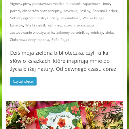
,
,
,
Vignes
pms
podstawowa wiedza mieszanki zapachowe i inne
,
,
,
,
porady ekspertów oraz przepisy
psychika
rośliny
Sabrina Herber
,
,
Sekrety ogrodu Siostry Christy
seksualność
Wielka księga
,
,
kwiatów
Wielki zielnik roślin leczniczych
właściwości i
,
,
,
zastosowanie w odżywianiu
zakonny poradnik ogrodniczy
zioła
,
Zioła nowa encyklopedia
Zofia Pająk
Dziś moja zielona biblioteczka, czyli kilka
słów o książkach, które inspirują mnie do
życia bliżej natury. Od pewnego czasu coraz
Czytaj więcej