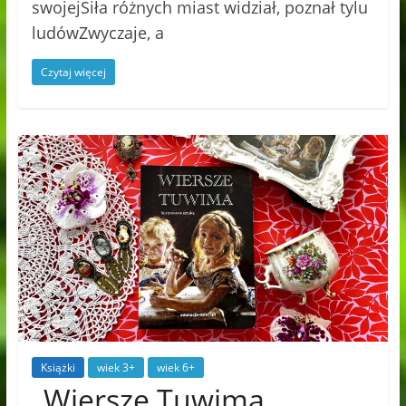
swojejSiła różnych miast widział, poznał tylu
ludówZwyczaje, a
Czytaj więcej
Książki
wiek 3+
wiek 6+
„Wiersze Tuwima