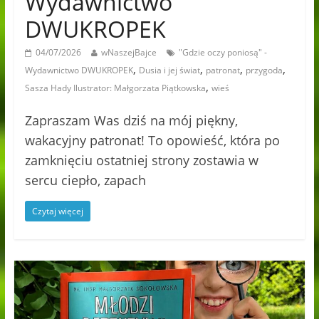
Wydawnictwo
DWUKROPEK
04/07/2026
wNaszejBajce
"Gdzie oczy poniosą" -
,
,
,
,
Wydawnictwo DWUKROPEK
Dusia i jej świat
patronat
przygoda
,
Sasza Hady Ilustrator: Małgorzata Piątkowska
wieś
Zapraszam Was dziś na mój piękny,
wakacyjny patronat! To opowieść, która po
zamknięciu ostatniej strony zostawia w
sercu ciepło, zapach
Czytaj więcej