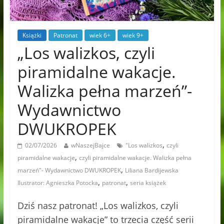
Książki
Patronat
wiek 6+
wiek 9+
„Los walizkos, czyli
piramidalne wakacje.
Walizka pełna marzeń”-
Wydawnictwo
DWUKROPEK
,
02/07/2026
wNaszejBajce
"Los walizkos
czyli
,
piramidalne wakacje
czyli piramidalne wakacje. Walizka pełna
,
marzeń"- Wydawnictwo DWUKROPEK
Liliana Bardijewska
,
,
Ilustrator: Agnieszka Potocka
patronat
seria książek
Dziś nasz patronat! „Los walizkos, czyli
piramidalne wakacje” to trzecia część serii