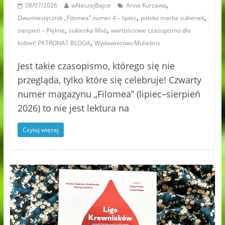
,
08/07/2026
wNaszejBajce
Anna Kurzawa
,
,
Dwumiesięcznik „Filomea” numer 4 – lipiec
polska marka sukienek
,
,
sierpień – Piękne
sukienka Miió
wartościowe czasopismo dla
,
kobiet! PATRONAT BLOGA
Wydawnictwo Muliebris
Jest takie czasopismo, którego się nie
przegląda, tylko które się celebruje! Czwarty
numer magazynu „Filomea” (lipiec–sierpień
2026) to nie jest lektura na
Czytaj więcej