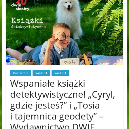
Pozostałe
wiek 6+
wiek 9+
Wspaniałe książki
detektywistyczne! „Cyryl,
gdzie jesteś?” i „Tosia
i tajemnica geodety” –
Wydawnictwo DWIE