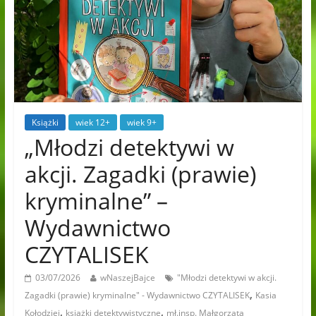
Książki
wiek 12+
wiek 9+
„Młodzi detektywi w
akcji. Zagadki (prawie)
kryminalne” –
Wydawnictwo
CZYTALISEK
03/07/2026
wNaszejBajce
"Młodzi detektywi w akcji.
,
Zagadki (prawie) kryminalne" - Wydawnictwo CZYTALISEK
Kasia
,
,
Kołodziej
książki detektywistyczne
mł.insp. Małgorzata