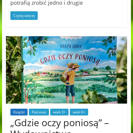
potrafią zrobić jedno i drugie
Czytaj więcej
Książki
Patronat
wiek 3+
wiek 6+
„Gdzie oczy poniosą” –