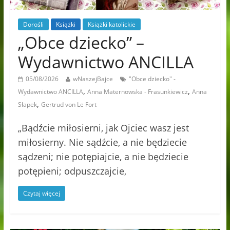
Dorośli
Książki
Książki katolickie
„Obce dziecko” –
Wydawnictwo ANCILLA
05/08/2026
wNaszejBajce
"Obce dziecko" -
,
,
Wydawnictwo ANCILLA
Anna Maternowska - Frasunkiewicz
Anna
,
Słapek
Gertrud von Le Fort
„Bądźcie miłosierni, jak Ojciec wasz jest
miłosierny. Nie sądźcie, a nie będziecie
sądzeni; nie potępiajcie, a nie będziecie
potępieni; odpuszczajcie,
Czytaj więcej