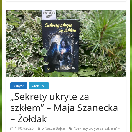
Książki
wiek 15+
„Sekrety ukryte za
szkłem” – Maja Szanecka
– Żołdak
14/07/2026
wNaszejBajce
"Sekrety ukryte za szkłem" -