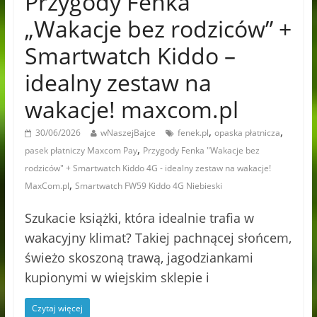
Przygody Fenka
„Wakacje bez rodziców” +
Smartwatch Kiddo –
idealny zestaw na
wakacje! maxcom.pl
,
,
30/06/2026
wNaszejBajce
fenek.pl
opaska płatnicza
,
pasek płatniczy Maxcom Pay
Przygody Fenka "Wakacje bez
rodziców" + Smartwatch Kiddo 4G - idealny zestaw na wakacje!
,
MaxCom.pl
Smartwatch FW59 Kiddo 4G Niebieski
Szukacie książki, która idealnie trafia w
wakacyjny klimat? Takiej pachnącej słońcem,
świeżo skoszoną trawą, jagodziankami
kupionymi w wiejskim sklepie i
Czytaj więcej