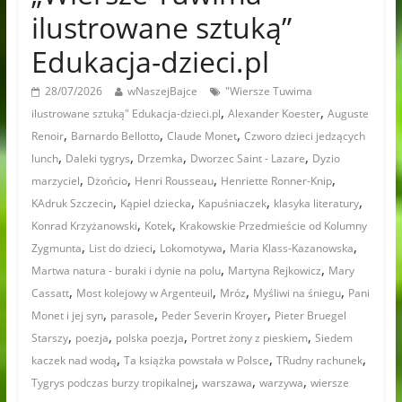
ilustrowane sztuką”
Edukacja-dzieci.pl
28/07/2026
wNaszejBajce
"Wiersze Tuwima
,
,
ilustrowane sztuką" Edukacja-dzieci.pl
Alexander Koester
Auguste
,
,
,
Renoir
Barnardo Bellotto
Claude Monet
Czworo dzieci jedzących
,
,
,
,
lunch
Daleki tygrys
Drzemka
Dworzec Saint - Lazare
Dyzio
,
,
,
,
marzyciel
Dżońcio
Henri Rousseau
Henriette Ronner-Knip
,
,
,
,
KAdruk Szczecin
Kąpiel dziecka
Kapuśniaczek
klasyka literatury
,
,
Konrad Krzyżanowski
Kotek
Krakowskie Przedmieście od Kolumny
,
,
,
,
Zygmunta
List do dzieci
Lokomotywa
Maria Klass-Kazanowska
,
,
Martwa natura - buraki i dynie na polu
Martyna Rejkowicz
Mary
,
,
,
,
Cassatt
Most kolejowy w Argenteuil
Mróz
Myśliwi na śniegu
Pani
,
,
,
Monet i jej syn
parasole
Peder Severin Kroyer
Pieter Bruegel
,
,
,
,
Starszy
poezja
polska poezja
Portret żony z pieskiem
Siedem
,
,
,
kaczek nad wodą
Ta książka powstała w Polsce
TRudny rachunek
,
,
,
Tygrys podczas burzy tropikalnej
warszawa
warzywa
wiersze