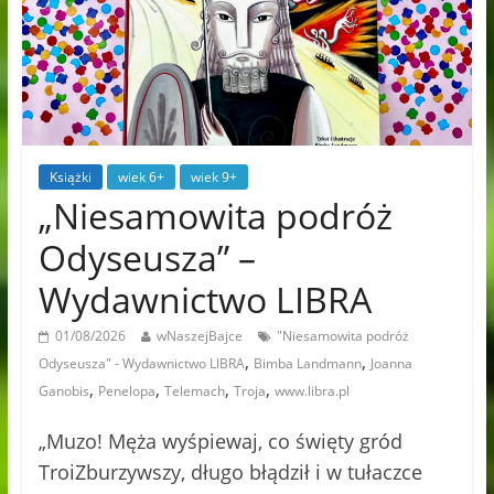
Książki
wiek 6+
wiek 9+
„Niesamowita podróż
Odyseusza” –
Wydawnictwo LIBRA
01/08/2026
wNaszejBajce
"Niesamowita podróż
,
,
Odyseusza" - Wydawnictwo LIBRA
Bimba Landmann
Joanna
,
,
,
,
Ganobis
Penelopa
Telemach
Troja
www.libra.pl
„Muzo! Męża wyśpiewaj, co święty gród
TroiZburzywszy, długo błądził i w tułaczce