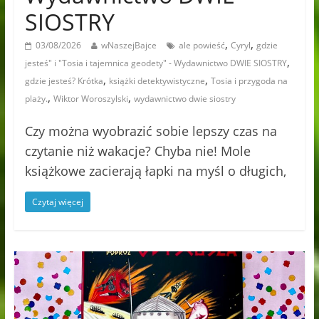
SIOSTRY
,
,
03/08/2026
wNaszejBajce
ale powieść
Cyryl
gdzie
,
jesteś" i "Tosia i tajemnica geodety" - Wydawnictwo DWIE SIOSTRY
,
,
gdzie jesteś? Krótka
książki detektywistyczne
Tosia i przygoda na
,
,
plaży.
Wiktor Woroszylski
wydawnictwo dwie siostry
Czy można wyobrazić sobie lepszy czas na
czytanie niż wakacje? Chyba nie! Mole
książkowe zacierają łapki na myśl o długich,
Czytaj więcej