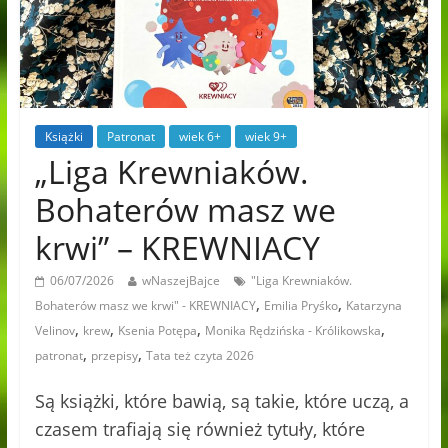
Książki
Patronat
wiek 6+
wiek 9+
„Liga Krewniaków.
Bohaterów masz we
krwi” – KREWNIACY
06/07/2026
wNaszejBajce
"Liga Krewniaków.
,
,
Bohaterów masz we krwi" - KREWNIACY
Emilia Pryśko
Katarzyna
,
,
,
,
Velinov
krew
Ksenia Potępa
Monika Rędzińska - Królikowska
,
,
patronat
przepisy
Tata też czyta 2026
Są książki, które bawią, są takie, które uczą, a
czasem trafiają się również tytuły, które