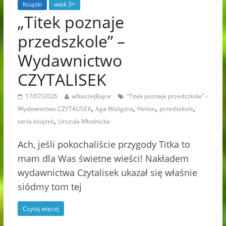
Książki
wiek 3+
„Titek poznaje
przedszkole” –
Wydawnictwo
CZYTALISEK
17/07/2026
wNaszejBajce
"Titek poznaje przedszkole" -
,
,
,
,
Wydawnictwo CZYTALISEK
Aga Waligóra
Helion
przedszkole
,
seria książek
Urszula Młodnicka
Ach, jeśli pokochaliście przygody Titka to
mam dla Was świetne wieści! Nakładem
wydawnictwa Czytalisek ukazał się właśnie
siódmy tom tej
Czytaj więcej