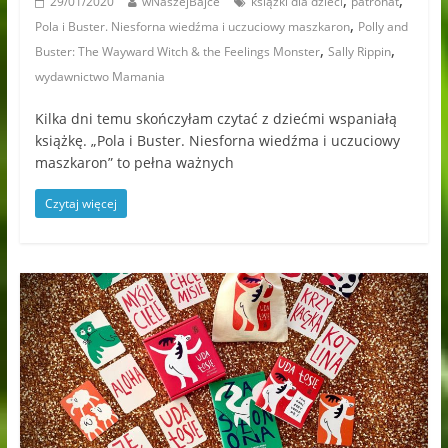
,
,
29/01/2020
wNaszejBajce
książki dla dzieci
patronat
,
Pola i Buster. Niesforna wiedźma i uczuciowy maszkaron
Polly and
,
,
Buster: The Wayward Witch & the Feelings Monster
Sally Rippin
wydawnictwo Mamania
Kilka dni temu skończyłam czytać z dziećmi wspaniałą
książkę. „Pola i Buster. Niesforna wiedźma i uczuciowy
maszkaron” to pełna ważnych
Czytaj więcej