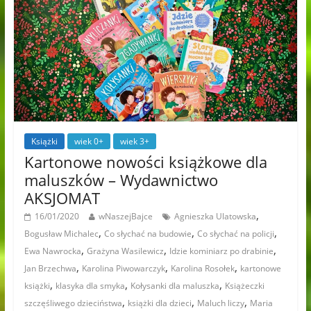
Książki
wiek 0+
wiek 3+
Kartonowe nowości książkowe dla
maluszków – Wydawnictwo
AKSJOMAT
,
16/01/2020
wNaszejBajce
Agnieszka Ulatowska
,
,
,
Bogusław Michalec
Co słychać na budowie
Co słychać na policji
,
,
,
Ewa Nawrocka
Grażyna Wasilewicz
Idzie kominiarz po drabinie
,
,
,
Jan Brzechwa
Karolina Piwowarczyk
Karolina Rosołek
kartonowe
,
,
,
książki
klasyka dla smyka
Kołysanki dla maluszka
Książeczki
,
,
,
szczęśliwego dzieciństwa
książki dla dzieci
Maluch liczy
Maria