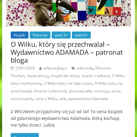
Książki
Patronat
wiek 3+
wiek 6+
O Wilku, który się przechwalał –
Wydawnictwo ADAMADA – patronat
bloga
,
13/01/2020
wNaszejBajce
adamada
Éléonore
,
,
,
,
Thuillier
Iwona Janczy
książki dla dzieci
książki o wilkach
O Wilku
,
,
który miał humory
O Wilku który nie lubił czytać
O Wilku który się
,
,
,
,
,
przechwalał
Orianne Lallemand
pluszowy wilk
recenzja
seria
,
,
,
seria książek
seria o Wilku
wilk
wydawnictwo Adamada
Z Wilczkiem przyjaźnimy się już od lat! To seria książek
od gdańskiego wydawnictwa Adamada, którą kochają
nie tylko dzieci. Lubię