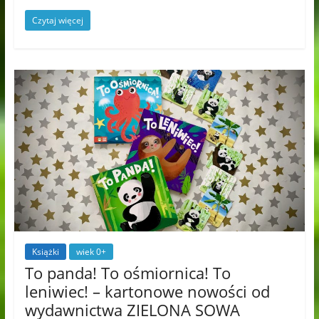
Czytaj więcej
Książki
wiek 0+
To panda! To ośmiornica! To
leniwiec! – kartonowe nowości od
wydawnictwa ZIELONA SOWA