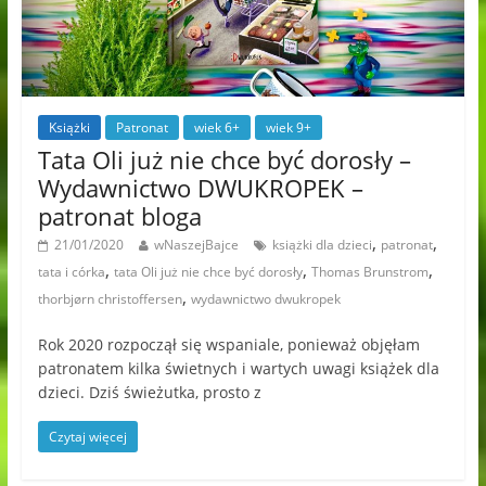
Książki
Patronat
wiek 6+
wiek 9+
Tata Oli już nie chce być dorosły –
Wydawnictwo DWUKROPEK –
patronat bloga
,
,
21/01/2020
wNaszejBajce
książki dla dzieci
patronat
,
,
,
tata i córka
tata Oli już nie chce być dorosły
Thomas Brunstrom
,
thorbjørn christoffersen
wydawnictwo dwukropek
Rok 2020 rozpoczął się wspaniale, ponieważ objęłam
patronatem kilka świetnych i wartych uwagi książek dla
dzieci. Dziś świeżutka, prosto z
Czytaj więcej