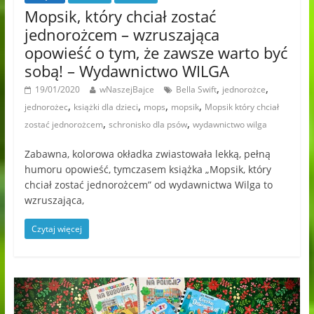
Mopsik, który chciał zostać
jednorożcem – wzruszająca
opowieść o tym, że zawsze warto być
sobą! – Wydawnictwo WILGA
,
,
19/01/2020
wNaszejBajce
Bella Swift
jednorożce
,
,
,
,
jednorożec
książki dla dzieci
mops
mopsik
Mopsik który chciał
,
,
zostać jednorożcem
schronisko dla psów
wydawnictwo wilga
Zabawna, kolorowa okładka zwiastowała lekką, pełną
humoru opowieść, tymczasem książka „Mopsik, który
chciał zostać jednorożcem” od wydawnictwa Wilga to
wzruszająca,
Czytaj więcej