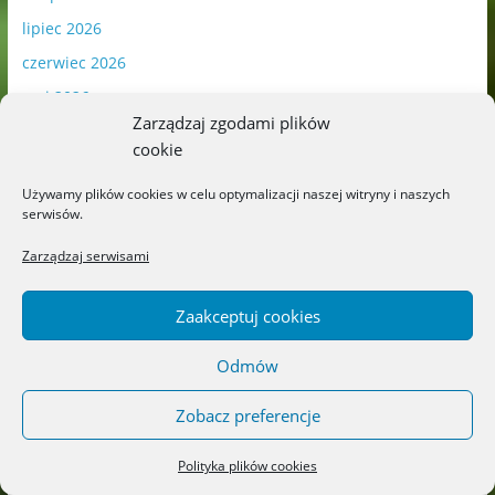
lipiec 2026
czerwiec 2026
maj 2026
Zarządzaj zgodami plików
kwiecień 2026
cookie
marzec 2026
Używamy plików cookies w celu optymalizacji naszej witryny i naszych
luty 2026
serwisów.
styczeń 2026
Zarządzaj serwisami
grudzień 2025
listopad 2025
Zaakceptuj cookies
październik 2025
Odmów
wrzesień 2025
sierpień 2025
Zobacz preferencje
lipiec 2025
Polityka plików cookies
czerwiec 2025