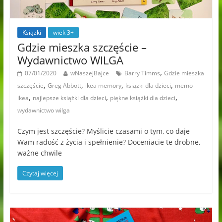
Książki
wiek 3+
Gdzie mieszka szczęście –
Wydawnictwo WILGA
,
07/01/2020
wNaszejBajce
Barry Timms
Gdzie mieszka
,
,
,
,
szczęście
Greg Abbott
ikea memory
książki dla dzieci
memo
,
,
,
ikea
najlepsze książki dla dzieci
piękne książki dla dzieci
wydawnictwo wilga
Czym jest szczęście? Myślicie czasami o tym, co daje
Wam radość z życia i spełnienie? Doceniacie te drobne,
ważne chwile
Czytaj więcej