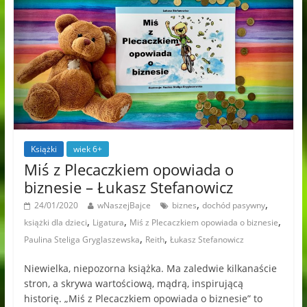
Książki
wiek 6+
Miś z Plecaczkiem opowiada o
biznesie – Łukasz Stefanowicz
,
,
24/01/2020
wNaszejBajce
biznes
dochód pasywny
,
,
,
książki dla dzieci
Ligatura
Miś z Plecaczkiem opowiada o biznesie
,
,
Paulina Steliga Gryglaszewska
Reith
Łukasz Stefanowicz
Niewielka, niepozorna książka. Ma zaledwie kilkanaście
stron, a skrywa wartościową, mądrą, inspirującą
historię. „Miś z Plecaczkiem opowiada o biznesie” to