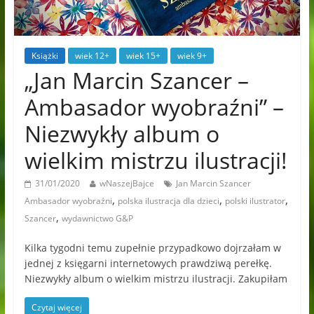
Książki
wiek 12+
wiek 15+
wiek 9+
„Jan Marcin Szancer –
Ambasador wyobraźni” –
Niezwykły album o
wielkim mistrzu ilustracji!
31/01/2020
wNaszejBajce
Jan Marcin Szancer
,
,
,
Ambasador wyobraźni
polska ilustracja dla dzieci
polski ilustrator
,
Szancer
wydawnictwo G&P
Kilka tygodni temu zupełnie przypadkowo dojrzałam w
jednej z księgarni internetowych prawdziwą perełkę.
Niezwykły album o wielkim mistrzu ilustracji. Zakupiłam
Czytaj więcej