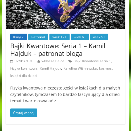
Książki
Patronat
wiek 12+
wiek 6+
wiek 9+
Bajki Kwantowe: Seria 1 – Kamil
Hajduk – patronat bloga
,
02/01/2020
wNaszejBajce
Bajki Kwantowe seria 1
,
,
,
,
Fizyka kwantowa
Kamil Hajduk
Karolina Wiśniewska
kosmos
książki dla dzieci
Fizyka kwantowa nieczęsto gości w książkach dla małych
czytelników, tymczasem to bardzo fascynujący dla dzieci
temat i warto oswajać z
Czytaj więcej