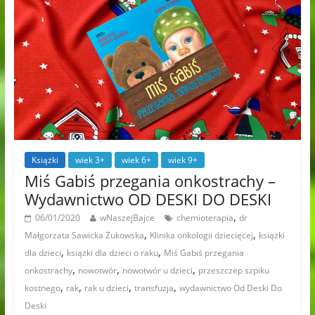
Książki
wiek 3+
wiek 6+
wiek 9+
Miś Gabiś przegania onkostrachy –
Wydawnictwo OD DESKI DO DESKI
,
06/01/2020
wNaszejBajce
chemioterapia
dr
,
,
Małgorzata Sawicka Żukowska
Klinika onkologii dziecięcej
książki
,
,
dla dzieci
książki dla dzieci o raku
Miś Gabiś przegania
,
,
,
onkostrachy
nowotwór
nowotwór u dzieci
przeszczep szpiku
,
,
,
,
kostnego
rak
rak u dzieci
transfuzja
wydawnictwo Od Deski Do
Deski