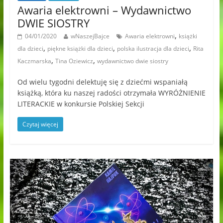
Awaria elektrowni – Wydawnictwo
DWIE SIOSTRY
,
04/01/2020
wNaszejBajce
Awaria elektrowni
książki
,
,
,
dla dzieci
piękne książki dla dzieci
polska ilustracja dla dzieci
Rita
,
,
Kaczmarska
Tina Oziewicz
wydawnictwo dwie siostry
Od wielu tygodni delektuję się z dziećmi wspaniałą
książką, która ku naszej radości otrzymała WYRÓŻNIENIE
LITERACKIE w konkursie Polskiej Sekcji
Czytaj więcej