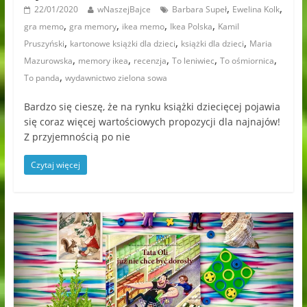
,
,
22/01/2020
wNaszejBajce
Barbara Supeł
Ewelina Kolk
,
,
,
,
gra memo
gra memory
ikea memo
Ikea Polska
Kamil
,
,
,
Pruszyński
kartonowe książki dla dzieci
książki dla dzieci
Maria
,
,
,
,
,
Mazurowska
memory ikea
recenzja
To leniwiec
To ośmiornica
,
To panda
wydawnictwo zielona sowa
Bardzo się cieszę, że na rynku książki dziecięcej pojawia
się coraz więcej wartościowych propozycji dla najnajów!
Z przyjemnością po nie
Czytaj więcej