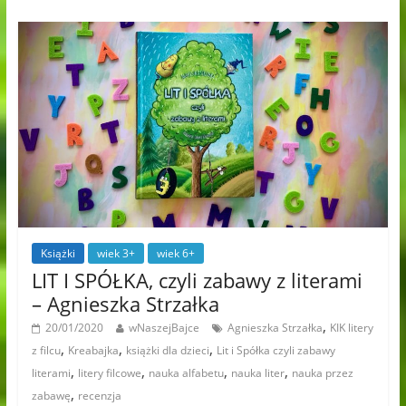
Książki
wiek 3+
wiek 6+
LIT I SPÓŁKA, czyli zabawy z literami
– Agnieszka Strzałka
,
20/01/2020
wNaszejBajce
Agnieszka Strzałka
KIK litery
,
,
,
z filcu
Kreabajka
książki dla dzieci
Lit i Spółka czyli zabawy
,
,
,
,
literami
litery filcowe
nauka alfabetu
nauka liter
nauka przez
,
zabawę
recenzja