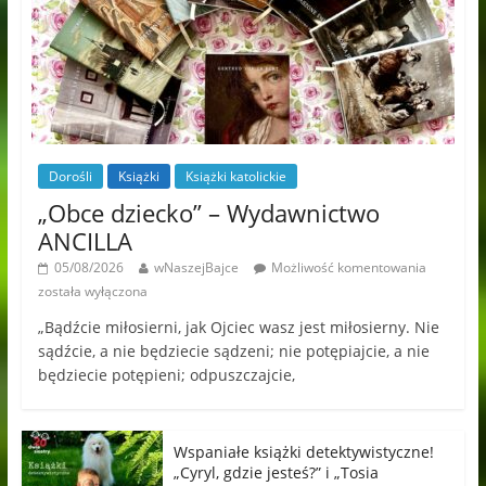
Dorośli
Książki
Książki katolickie
„Obce dziecko” – Wydawnictwo
ANCILLA
05/08/2026
wNaszejBajce
Możliwość komentowania
została wyłączona
„Bądźcie miłosierni, jak Ojciec wasz jest miłosierny. Nie
sądźcie, a nie będziecie sądzeni; nie potępiajcie, a nie
będziecie potępieni; odpuszczajcie,
Wspaniałe książki detektywistyczne!
„Cyryl, gdzie jesteś?” i „Tosia