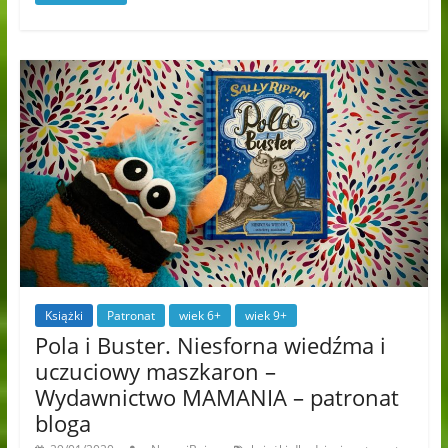
Książki
Patronat
wiek 6+
wiek 9+
Pola i Buster. Niesforna wiedźma i
uczuciowy maszkaron –
Wydawnictwo MAMANIA – patronat
bloga