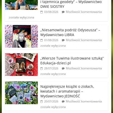
i tajemnica geodety” – Wydawnictwo
DWIE SIOSTRY
Możliwość komentowania
03/08/2026
została wyłączona
„Niesamowita podróż Odyseusza” –
Wydawnictwo LIBRA
Możliwość komentowania
01/08/2026
została wyłączona
„Wiersze Tuwima ilustrowane sztuką”
Edukacja-dzieci.pl
Możliwość komentowania
28/07/2026
została wyłączona
Najpiękniejsze książki o ziołach,
kwiatach i aromaterapii –
Wydawnictwo JEDNOŚĆ
Możliwość komentowania
20/07/2026
została wyłączona