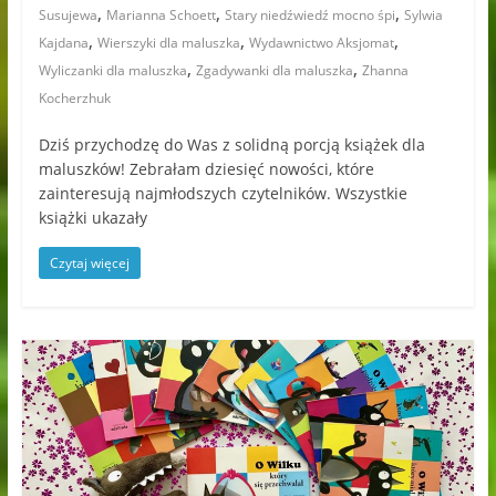
,
,
,
Susujewa
Marianna Schoett
Stary niedźwiedź mocno śpi
Sylwia
,
,
,
Kajdana
Wierszyki dla maluszka
Wydawnictwo Aksjomat
,
,
Wyliczanki dla maluszka
Zgadywanki dla maluszka
Zhanna
Kocherzhuk
Dziś przychodzę do Was z solidną porcją książek dla
maluszków! Zebrałam dziesięć nowości, które
zainteresują najmłodszych czytelników. Wszystkie
książki ukazały
Czytaj więcej