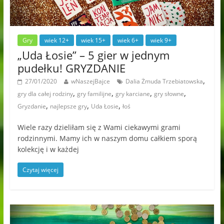
Gry
wiek 12+
wiek 15+
wiek 6+
wiek 9+
„Uda Łosie” – 5 gier w jednym
pudełku! GRYZDANIE
,
27/01/2020
wNaszejBajce
Dalia Żmuda Trzebiatowska
,
,
,
,
gry dla całej rodziny
gry familijne
gry karciane
gry słowne
,
,
,
Gryzdanie
najlepsze gry
Uda Łosie
łoś
Wiele razy dzieliłam się z Wami ciekawymi grami
rodzinnymi. Mamy ich w naszym domu całkiem sporą
kolekcję i w każdej
Czytaj więcej