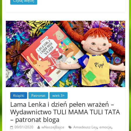
Czytaj więcej
Książki
Patronat
wiek 3+
Lama Lenka i dzień pełen wrażeń –
Wydawnictwo TULI MAMA TULI TATA
– patronat bloga
,
,
09/01/2020
wNaszejBajce
Amadeusz Ley
emocje