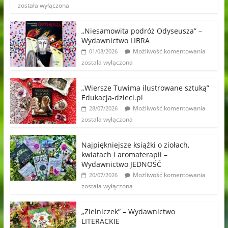
została wyłączona
„Niesamowita podróż Odyseusza” –
Wydawnictwo LIBRA
Możliwość komentowania
01/08/2026
została wyłączona
„Wiersze Tuwima ilustrowane sztuką”
Edukacja-dzieci.pl
Możliwość komentowania
28/07/2026
została wyłączona
Najpiękniejsze książki o ziołach,
kwiatach i aromaterapii –
Wydawnictwo JEDNOŚĆ
Możliwość komentowania
20/07/2026
została wyłączona
„Zielniczek” – Wydawnictwo
LITERACKIE