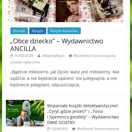
Dorośli
Książki
Książki katolickie
„Obce dziecko” – Wydawnictwo
ANCILLA
05/08/2026
wNaszejBajce
Możliwość komentowania
została wyłączona
„Bądźcie miłosierni, jak Ojciec wasz jest miłosierny. Nie
sądźcie, a nie będziecie sądzeni; nie potępiajcie, a nie
będziecie potępieni; odpuszczajcie,
Wspaniałe książki detektywistyczne!
„Cyryl, gdzie jesteś?” i „Tosia
i tajemnica geodety” – Wydawnictwo
DWIE SIOSTRY
Możliwość komentowania
03/08/2026