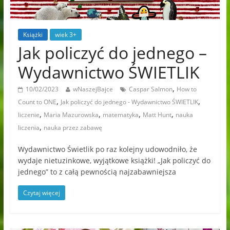
Książki
wiek 3+
Jak policzyć do jednego –
Wydawnictwo ŚWIETLIK
,
10/02/2023
wNaszejBajce
Caspar Salmon
How to
,
,
Count to ONE
Jak policzyć do jednego - Wydawnictwo ŚWIETLIK
,
,
,
,
liczenie
Maria Mazurowska
matematyka
Matt Hunt
nauka
,
liczenia
nauka przez zabawę
Wydawnictwo Świetlik po raz kolejny udowodniło, że
wydaje nietuzinkowe, wyjątkowe książki! „Jak policzyć do
jednego” to z całą pewnością najzabawniejsza
Czytaj więcej