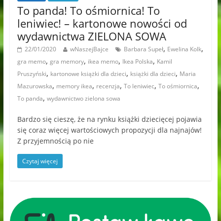
To panda! To ośmiornica! To
leniwiec! – kartonowe nowości od
wydawnictwa ZIELONA SOWA
,
,
22/01/2020
wNaszejBajce
Barbara Supeł
Ewelina Kolk
,
,
,
,
gra memo
gra memory
ikea memo
Ikea Polska
Kamil
,
,
,
Pruszyński
kartonowe książki dla dzieci
książki dla dzieci
Maria
,
,
,
,
,
Mazurowska
memory ikea
recenzja
To leniwiec
To ośmiornica
,
To panda
wydawnictwo zielona sowa
Bardzo się cieszę, że na rynku książki dziecięcej pojawia
się coraz więcej wartościowych propozycji dla najnajów!
Z przyjemnością po nie
Czytaj więcej