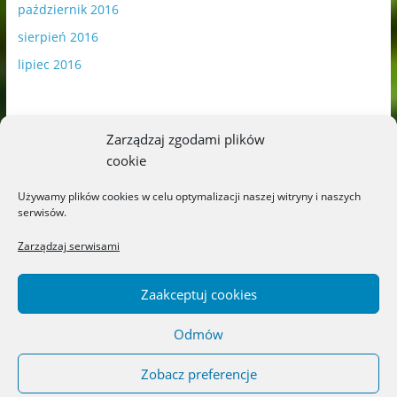
październik 2016
sierpień 2016
lipiec 2016
Zarządzaj zgodami plików
cookie
Publikowane materiały zawierają płatną promocję.
Używamy plików cookies w celu optymalizacji naszej witryny i naszych
serwisów.
Polityka plików cookies
-
Polityka prywatności
Zarządzaj serwisami
Zaakceptuj cookies
Odmów
Copyright © 2026
Blog o książkach dla dzieci i młodzieży –
recenzje i rekomendacje
. All rights reserved.
Zobacz preferencje
Theme: ColorMag by
ThemeGrill
. Powered by
WordPress
.