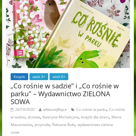
Książki
wiek 3+
wiek 6+
„Co rośnie w sadzie” i „Co rośnie w
parku” – Wydawnictwo ZIELONA
SOWA
,
26/10/2020
wNaszejBajce
Co rośnie w parku
Co rośnie
,
,
,
,
w sadzie
drzewa
Kateryna Michalicyna
książki dla dzieci
Maria
,
,
,
Mazurowska
przyroda
Roksana Buła
wydawnictwo zielona
sowa