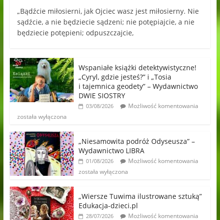
„Bądźcie miłosierni, jak Ojciec wasz jest miłosierny. Nie
sądźcie, a nie będziecie sądzeni; nie potępiajcie, a nie
będziecie potępieni; odpuszczajcie,
Wspaniałe książki detektywistyczne!
„Cyryl, gdzie jesteś?” i „Tosia
i tajemnica geodety” – Wydawnictwo
DWIE SIOSTRY
Możliwość komentowania
03/08/2026
została wyłączona
„Niesamowita podróż Odyseusza” –
Wydawnictwo LIBRA
Możliwość komentowania
01/08/2026
została wyłączona
„Wiersze Tuwima ilustrowane sztuką”
Edukacja-dzieci.pl
Możliwość komentowania
28/07/2026