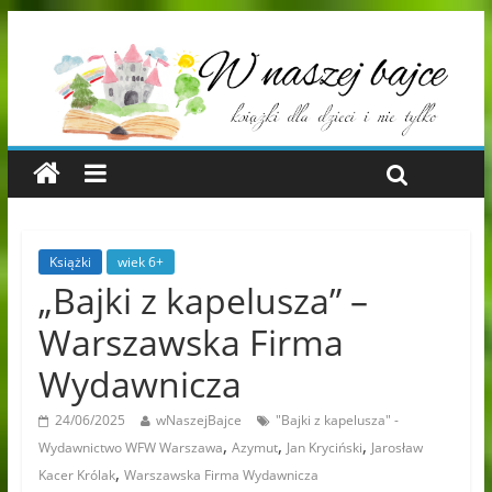
Książki
wiek 6+
„Bajki z kapelusza” –
Warszawska Firma
Wydawnicza
24/06/2025
wNaszejBajce
"Bajki z kapelusza" -
,
,
,
Wydawnictwo WFW Warszawa
Azymut
Jan Kryciński
Jarosław
,
Kacer Królak
Warszawska Firma Wydawnicza