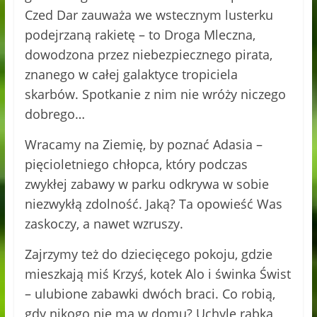
Czed Dar zauważa we wstecznym lusterku
podejrzaną rakietę – to Droga Mleczna,
dowodzona przez niebezpiecznego pirata,
znanego w całej galaktyce tropiciela
skarbów. Spotkanie z nim nie wróży niczego
dobrego…
Wracamy na Ziemię, by poznać Adasia –
pięcioletniego chłopca, który podczas
zwykłej zabawy w parku odkrywa w sobie
niezwykłą zdolność. Jaką? Ta opowieść Was
zaskoczy, a nawet wzruszy.
Zajrzymy też do dziecięcego pokoju, gdzie
mieszkają miś Krzyś, kotek Alo i świnka Świst
– ulubione zabawki dwóch braci. Co robią,
gdy nikogo nie ma w domu? Uchylę rąbka