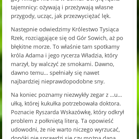
tajemnicy: ożywają i przeżywają własne
przygody, ucząc, jak przezwyciężać lęk.
Następnie odwiedzimy Królestwo Tysiąca
Rzek, rozciągające się od Gór Sowich, aż po
błękitne morze. To właśnie tam spotkamy
króla Adama i jego rycerza Władzia, który
marzył, by walczyć ze smokami. Dawno,
dawno temu… spełniały się nawet
najbardziej nieprawdopodobne sny.
Na koniec poznamy niezwykły zegar z …u…
ułką, której kukułka potrzebowała doktora.
Poznacie Ryszarda Wskazówkę, który odkrył
problem z połkniętą literą. Ta opowieść
udowodni, że nie warto niczego wyrzucać,
dopóki nie sprawdzi się czy można daną