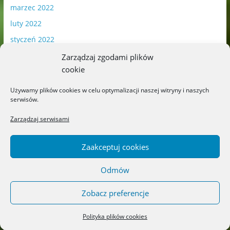
marzec 2022
luty 2022
styczeń 2022
grudzień 2021
Zarządzaj zgodami plików
cookie
listopad 2021
październik 2021
Używamy plików cookies w celu optymalizacji naszej witryny i naszych
serwisów.
wrzesień 2021
sierpień 2021
Zarządzaj serwisami
lipiec 2021
Zaakceptuj cookies
czerwiec 2021
maj 2021
Odmów
kwiecień 2021
Zobacz preferencje
marzec 2021
luty 2021
Polityka plików cookies