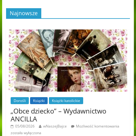
Najnowsze
Dorośli
Książki
Książki katolickie
„Obce dziecko” – Wydawnictwo
ANCILLA
05/08/2026
wNaszejBajce
Możliwość komentowania
została wyłączona