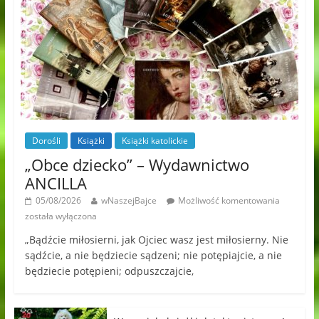
Dorośli
Książki
Książki katolickie
„Obce dziecko” – Wydawnictwo
ANCILLA
05/08/2026
wNaszejBajce
Możliwość komentowania
została wyłączona
„Bądźcie miłosierni, jak Ojciec wasz jest miłosierny. Nie
sądźcie, a nie będziecie sądzeni; nie potępiajcie, a nie
będziecie potępieni; odpuszczajcie,