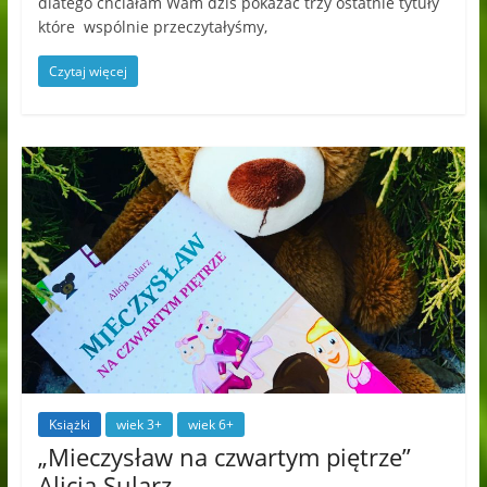
dlatego chciałam Wam dziś pokazać trzy ostatnie tytuły
które wspólnie przeczytałyśmy,
Czytaj więcej
Książki
wiek 3+
wiek 6+
„Mieczysław na czwartym piętrze”
Alicja Sularz