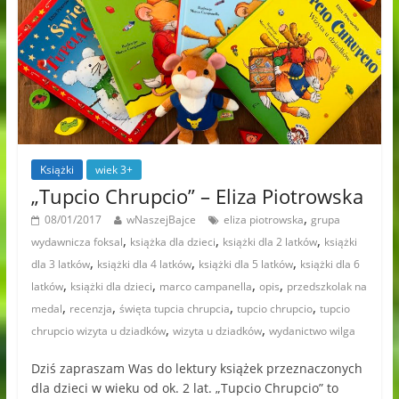
Książki
wiek 3+
„Tupcio Chrupcio” – Eliza Piotrowska
,
08/01/2017
wNaszejBajce
eliza piotrowska
grupa
,
,
,
wydawnicza foksal
książka dla dzieci
książki dla 2 latków
książki
,
,
,
dla 3 latków
książki dla 4 latków
książki dla 5 latków
książki dla 6
,
,
,
,
latków
książki dla dzieci
marco campanella
opis
przedszkolak na
,
,
,
,
medal
recenzja
święta tupcia chrupcia
tupcio chrupcio
tupcio
,
,
chrupcio wizyta u dziadków
wizyta u dziadków
wydanictwo wilga
Dziś zapraszam Was do lektury książek przeznaczonych
dla dzieci w wieku od ok. 2 lat. „Tupcio Chrupcio” to