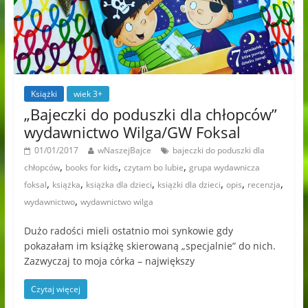
Książki
wiek 3+
„Bajeczki do poduszki dla chłopców”
wydawnictwo Wilga/GW Foksal
01/01/2017
wNaszejBajce
bajeczki do poduszki dla
,
,
,
chłopców
books for kids
czytam bo lubie
grupa wydawnicza
,
,
,
,
,
,
foksal
książka
książka dla dzieci
książki dla dzieci
opis
recenzja
,
wydawnictwo
wydawnictwo wilga
Dużo radości mieli ostatnio moi synkowie gdy
pokazałam im książkę skierowaną „specjalnie” do nich.
Zazwyczaj to moja córka – największy
Czytaj więcej