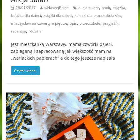
,
,
,
26/01/2017
wNaszejBajce
alicja sularz
book
książka
,
,
,
książka dla dzieci
książki dla dzieci
ksiazki dla przedszkolaków
,
,
,
,
mieczysław na czwartym piętrze
opis
przedszkole
przyjaźń
,
recenzja
rodzina
Jest mieszkanką Warszawy, mamą czwórki dzieci,
zabieganą i zapracowaną jak większość mam na
„wariackich papierach” a do tego jeszcze napisała
Czytaj więcej