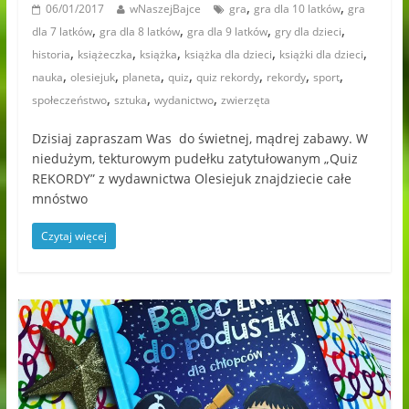
,
,
06/01/2017
wNaszejBajce
gra
gra dla 10 latków
gra
,
,
,
,
dla 7 latków
gra dla 8 latków
gra dla 9 latków
gry dla dzieci
,
,
,
,
,
historia
książeczka
książka
książka dla dzieci
książki dla dzieci
,
,
,
,
,
,
,
nauka
olesiejuk
planeta
quiz
quiz rekordy
rekordy
sport
,
,
,
społeczeństwo
sztuka
wydanictwo
zwierzęta
Dzisiaj zapraszam Was do świetnej, mądrej zabawy. W
niedużym, tekturowym pudełku zatytułowanym „Quiz
REKORDY” z wydawnictwa Olesiejuk znajdziecie całe
mnóstwo
Czytaj więcej