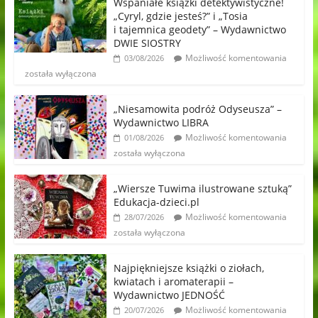
Wspaniałe książki detektywistyczne!
„Cyryl, gdzie jesteś?” i „Tosia
i tajemnica geodety” – Wydawnictwo
DWIE SIOSTRY
Możliwość komentowania
03/08/2026
została wyłączona
„Niesamowita podróż Odyseusza” –
Wydawnictwo LIBRA
Możliwość komentowania
01/08/2026
została wyłączona
„Wiersze Tuwima ilustrowane sztuką”
Edukacja-dzieci.pl
Możliwość komentowania
28/07/2026
została wyłączona
Najpiękniejsze książki o ziołach,
kwiatach i aromaterapii –
Wydawnictwo JEDNOŚĆ
Możliwość komentowania
20/07/2026