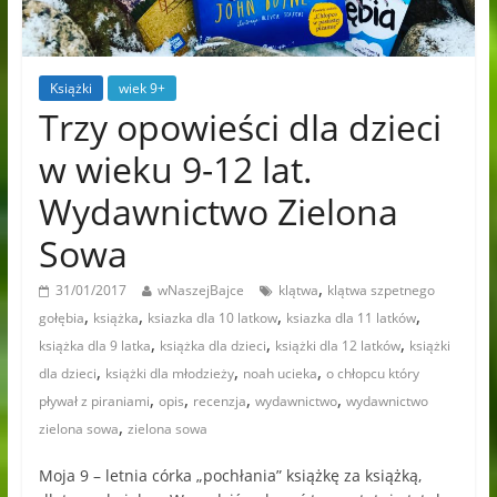
Książki
wiek 9+
Trzy opowieści dla dzieci
w wieku 9-12 lat.
Wydawnictwo Zielona
Sowa
,
31/01/2017
wNaszejBajce
klątwa
klątwa szpetnego
,
,
,
,
gołębia
książka
ksiazka dla 10 latkow
ksiazka dla 11 latków
,
,
,
książka dla 9 latka
książka dla dzieci
książki dla 12 latków
książki
,
,
,
dla dzieci
książki dla młodzieży
noah ucieka
o chłopcu który
,
,
,
,
pływał z piraniami
opis
recenzja
wydawnictwo
wydawnictwo
,
zielona sowa
zielona sowa
Moja 9 – letnia córka „pochłania” książkę za książką,