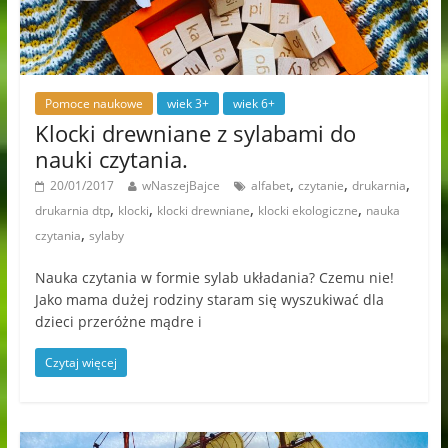
Pomoce naukowe
wiek 3+
wiek 6+
Klocki drewniane z sylabami do
nauki czytania.
,
,
,
20/01/2017
wNaszejBajce
alfabet
czytanie
drukarnia
,
,
,
,
drukarnia dtp
klocki
klocki drewniane
klocki ekologiczne
nauka
,
czytania
sylaby
Nauka czytania w formie sylab układania? Czemu nie!
Jako mama dużej rodziny staram się wyszukiwać dla
dzieci przeróżne mądre i
Czytaj więcej