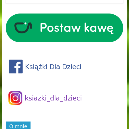
O mnie