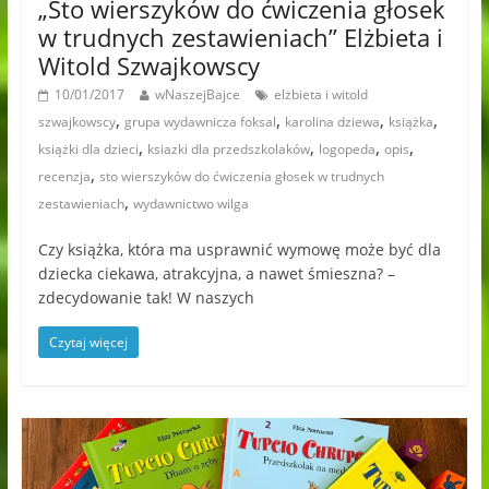
„Sto wierszyków do ćwiczenia głosek
w trudnych zestawieniach” Elżbieta i
Witold Szwajkowscy
10/01/2017
wNaszejBajce
elżbieta i witold
,
,
,
,
szwajkowscy
grupa wydawnicza foksal
karolina dziewa
książka
,
,
,
,
książki dla dzieci
ksiazki dla przedszkolaków
logopeda
opis
,
recenzja
sto wierszyków do ćwiczenia głosek w trudnych
,
zestawieniach
wydawnictwo wilga
Czy książka, która ma usprawnić wymowę może być dla
dziecka ciekawa, atrakcyjna, a nawet śmieszna? –
zdecydowanie tak! W naszych
Czytaj więcej