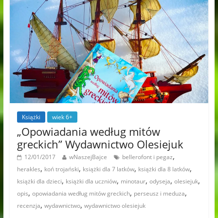
Książki
wiek 6+
„Opowiadania według mitów
greckich” Wydawnictwo Olesiejuk
,
12/01/2017
wNaszejBajce
bellerofont i pegaz
,
,
,
,
herakles
koń trojański
książki dla 7 latków
książki dla 8 latków
,
,
,
,
,
książki dla dzieci
książki dla uczniów
minotaur
odyseja
olesiejuk
,
,
,
opis
opowiadania według mitów greckich
perseusz i meduza
,
,
recenzja
wydawnictwo
wydawnictwo olesiejuk