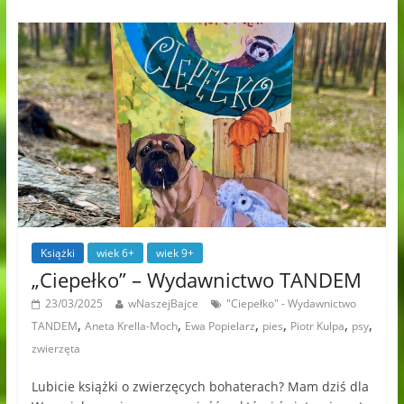
Książki
wiek 6+
wiek 9+
„Ciepełko” – Wydawnictwo TANDEM
23/03/2025
wNaszejBajce
"Ciepełko" - Wydawnictwo
,
,
,
,
,
,
TANDEM
Aneta Krella-Moch
Ewa Popielarz
pies
Piotr Kulpa
psy
zwierzęta
Lubicie książki o zwierzęcych bohaterach? Mam dziś dla