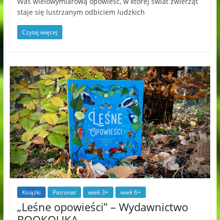
Was wielowymiarową opowieść, w której świat zwierząt
staje się lustrzanym odbiciem ludzkich
Czytaj więcej
Książki
Patronat
wiek 3+
wiek 6+
„Leśne opowieści” – Wydawnictwo
BOOKOLIKA