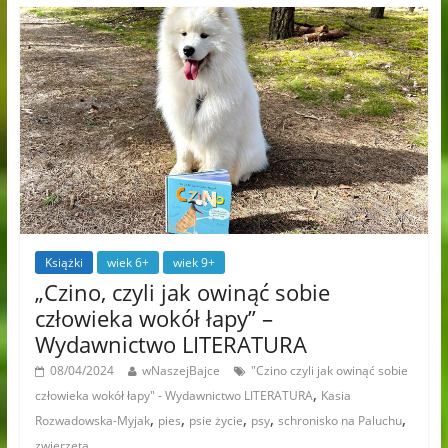
Książki
wiek 6+
wiek 9+
„Czino, czyli jak owinąć sobie
człowieka wokół łapy” –
Wydawnictwo LITERATURA
08/04/2024
wNaszejBajce
"Czino czyli jak owinąć sobie
,
człowieka wokół łapy" - Wydawnictwo LITERATURA
Kasia
,
,
,
,
,
Rozwadowska-Myjak
pies
psie życie
psy
schronisko na Paluchu
zwierzęta