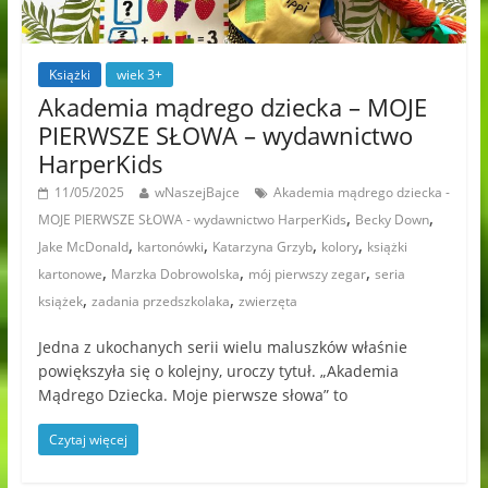
Książki
wiek 3+
Akademia mądrego dziecka – MOJE
PIERWSZE SŁOWA – wydawnictwo
HarperKids
11/05/2025
wNaszejBajce
Akademia mądrego dziecka -
,
,
MOJE PIERWSZE SŁOWA - wydawnictwo HarperKids
Becky Down
,
,
,
,
Jake McDonald
kartonówki
Katarzyna Grzyb
kolory
książki
,
,
,
kartonowe
Marzka Dobrowolska
mój pierwszy zegar
seria
,
,
książek
zadania przedszkolaka
zwierzęta
Jedna z ukochanych serii wielu maluszków właśnie
powiększyła się o kolejny, uroczy tytuł. „Akademia
Mądrego Dziecka. Moje pierwsze słowa” to
Czytaj więcej