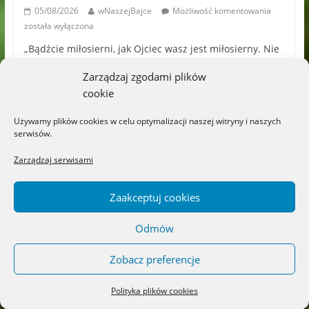
05/08/2026
wNaszejBajce
Możliwość komentowania
została wyłączona
„Bądźcie miłosierni, jak Ojciec wasz jest miłosierny. Nie
sądźcie, a nie będziecie sądzeni; nie potępiajcie, a nie
Zarządzaj zgodami plików
będziecie potępieni; odpuszczajcie,
cookie
Używamy plików cookies w celu optymalizacji naszej witryny i naszych
Wspaniałe książki detektywistyczne!
serwisów.
„Cyryl, gdzie jesteś?” i „Tosia
i tajemnica geodety” – Wydawnictwo
Zarządzaj serwisami
DWIE SIOSTRY
Możliwość komentowania
03/08/2026
Zaakceptuj cookies
została wyłączona
Odmów
„Niesamowita podróż Odyseusza” –
Wydawnictwo LIBRA
Zobacz preferencje
Możliwość komentowania
01/08/2026
została wyłączona
Polityka plików cookies
„Wiersze Tuwima ilustrowane sztuką”