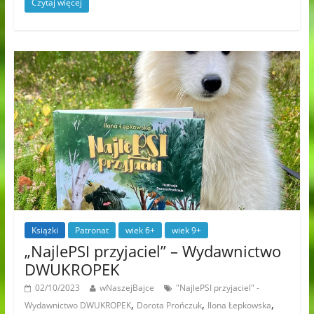
Czytaj więcej
Książki
Patronat
wiek 6+
wiek 9+
„NajlePSI przyjaciel” – Wydawnictwo
DWUKROPEK
02/10/2023
wNaszejBajce
"NajlePSI przyjaciel" -
,
,
,
Wydawnictwo DWUKROPEK
Dorota Prończuk
Ilona Łepkowska