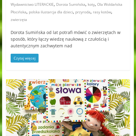
,
,
,
Wydawnictwo LITERACKIE
Dorota Sumińska
koty
Ola Woldańska
,
,
,
,
Płocińska
polska ilustarcja dla dzieci
przyroda
rasy kotów
zwierzęta
Dorota Sumińska od lat potrafi mówić o zwierzętach w
sposób, który łączy wiedzę naukową z czułością i
autentycznym zachwytem nad
Czytaj więcej