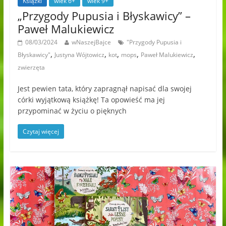
Książki
wiek 6+
wiek 9+
„Przygody Pupusia i Błyskawicy” –
Paweł Malukiewicz
08/03/2024
wNaszejBajce
"Przygody Pupusia i
,
,
,
,
,
Błyskawicy"
Justyna Wójtowicz
kot
mops
Paweł Malukiewicz
zwierzęta
Jest pewien tata, który zapragnął napisać dla swojej
córki wyjątkową książkę! Ta opowieść ma jej
przypominać w życiu o pięknych
Czytaj więcej