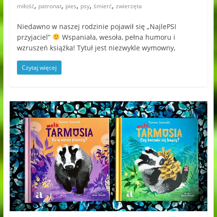
,
,
,
,
,
miłość
patronat
pies
psy
śmierć
zwierzęta
Niedawno w naszej rodzinie pojawił się „NajlePSI
przyjaciel”
Wspaniała, wesoła, pełna humoru i
wzruszeń książka! Tytuł jest niezwykle wymowny,
Czytaj więcej