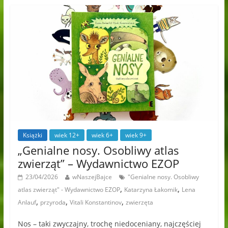
Książki
wiek 12+
wiek 6+
wiek 9+
„Genialne nosy. Osobliwy atlas
zwierząt” – Wydawnictwo EZOP
23/04/2026
wNaszejBajce
"Genialne nosy. Osobliwy
,
,
atlas zwierząt" - Wydawnictwo EZOP
Katarzyna Łakomik
Lena
,
,
,
Anlauf
przyroda
Vitali Konstantinov
zwierzęta
Nos – taki zwyczajny, trochę niedoceniany, najczęściej