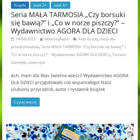
Książki
wiek 3+
wiek 6+
Seria MAŁA TARMOSIA „Czy borsuki
się bawią?” i „Co w norze piszczy?” –
Wydawnictwo AGORA DLA DZIECI
,
14/08/2023
wNaszejBajce
Ania Grzyb
seria dla
,
przedszkolaków
Seria MAŁA TARMOSIA "Czy borsuki się bawią?" i
,
"Co w norze piszczy?" - Wydawnictwo AGORA DLA DZIECI
Tomasz
,
Samojlik
zwierzęta
Ach, mam dla Was świetne wieści! Wydawnictwo AGORA
DLA DZIECI przygotowało coś wspaniałego! Nasz
ulubiony przyrodnik, autor i rysownik książek
Czytaj więcej