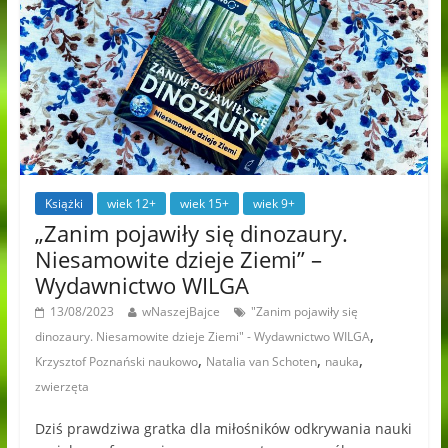
Książki
wiek 12+
wiek 15+
wiek 9+
„Zanim pojawiły się dinozaury.
Niesamowite dzieje Ziemi” –
Wydawnictwo WILGA
13/08/2023
wNaszejBajce
"Zanim pojawiły się
,
dinozaury. Niesamowite dzieje Ziemi" - Wydawnictwo WILGA
,
,
,
Krzysztof Poznański naukowo
Natalia van Schoten
nauka
zwierzęta
Dziś prawdziwa gratka dla miłośników odkrywania nauki