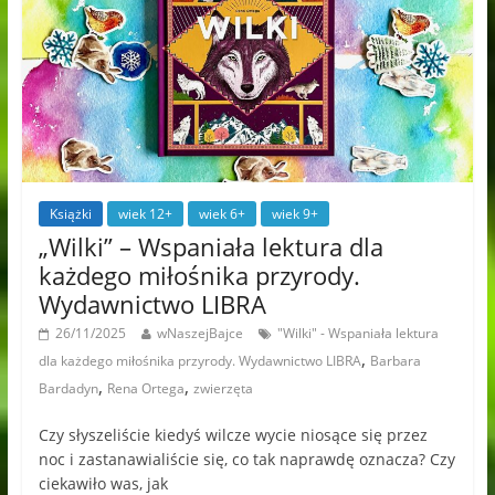
Książki
wiek 12+
wiek 6+
wiek 9+
„Wilki” – Wspaniała lektura dla
każdego miłośnika przyrody.
Wydawnictwo LIBRA
26/11/2025
wNaszejBajce
"Wilki" - Wspaniała lektura
,
dla każdego miłośnika przyrody. Wydawnictwo LIBRA
Barbara
,
,
Bardadyn
Rena Ortega
zwierzęta
Czy słyszeliście kiedyś wilcze wycie niosące się przez
noc i zastanawialiście się, co tak naprawdę oznacza? Czy
ciekawiło was, jak