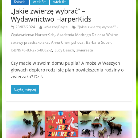
Książki
wiek 3+
wiek 6+
„Jakie zwierzę wybrać” –
Wydawnictwo HarperKids
23/02/2024
wNaszejBajce
"Jakie zwierzę wybrać" -
,
Wydawnictwo HarperKids
Akademia Mądrego Dziecka Ważne
,
,
,
sprawy przedszkolaka
Anna Chernyshova
Barbara Supeł
,
,
ISBN978-83-276-8082-2
Lucy Beech
zwierzęta
Czy macie w swoim domu pupila? A może w Waszych
głowach dopiero rodzi się plan powiększenia rodziny o
zwierzaka? Dziś
Czytaj więcej