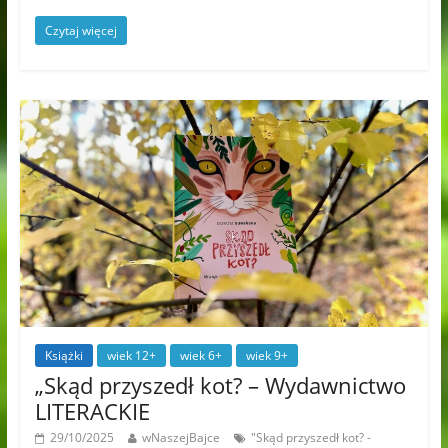
Czytaj więcej
Książki
wiek 12+
wiek 6+
wiek 9+
„Skąd przyszedł kot? – Wydawnictwo
LITERACKIE
29/10/2025
wNaszejBajce
"Skąd przyszedł kot? -