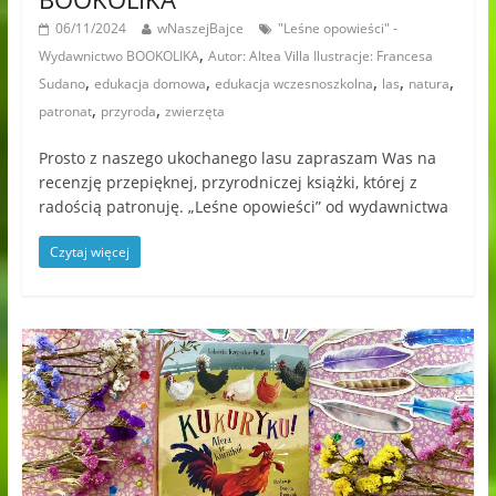
06/11/2024
wNaszejBajce
"Leśne opowieści" -
,
Wydawnictwo BOOKOLIKA
Autor: Altea Villa Ilustracje: Francesa
,
,
,
,
,
Sudano
edukacja domowa
edukacja wczesnoszkolna
las
natura
,
,
patronat
przyroda
zwierzęta
Prosto z naszego ukochanego lasu zapraszam Was na
recenzję przepięknej, przyrodniczej książki, której z
radością patronuję. „Leśne opowieści” od wydawnictwa
Czytaj więcej