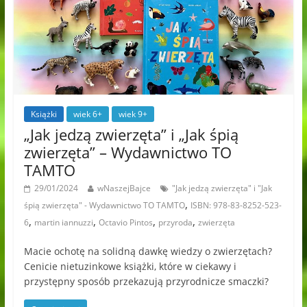
Książki
wiek 6+
wiek 9+
„Jak jedzą zwierzęta” i „Jak śpią
zwierzęta” – Wydawnictwo TO
TAMTO
29/01/2024
wNaszejBajce
"Jak jedzą zwierzęta" i "Jak
,
śpią zwierzęta" - Wydawnictwo TO TAMTO
ISBN: 978-83-8252-523-
,
,
,
,
6
martin iannuzzi
Octavio Pintos
przyroda
zwierzęta
Macie ochotę na solidną dawkę wiedzy o zwierzętach?
Cenicie nietuzinkowe książki, które w ciekawy i
przystępny sposób przekazują przyrodnicze smaczki?