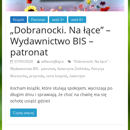
Książki
Patronat
wiek 3+
wiek 6+
„Dobranocki. Na łące” –
Wydawnictwo BIS –
patronat
07/05/2026
wNaszejBajce
"Dobranocki. Na łące" -
,
,
Wydawnictwo BIS - patronat
Katarzyna Zielińska
Patrycja
,
,
,
Murasicka
przyroda
seria książek
zwierzęta
Kocham książki, które otulają spokojem, wyciszają po
długim dniu i sprawiają, że choć na chwilę ma się
ochotę usiąść gdzieś
Czytaj więcej