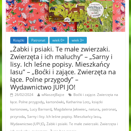
Książki
Patronat
wiek 0+
wiek 3+
„Żabki i psiaki. Te małe zwierzaki.
Zwierzęta i ich maluchy” – „Sarny i
lisy. Ich leśne popisy. Mieszkańcy
lasu” – „Boćki i zające. Zwierzęta na
łące. Polne przygody” –
Wydawnictwo JUPI JO!
26/02/2024
wNaszejBajce
Boćki i zające. Zwierzęta na
,
,
,
łące. Polne przygody
kartonówki
Katharina Lotz
książki
,
,
,
,
,
kartonowe
Lucy Barnard
Magdalena Jałowiec
natura
patronat
,
,
przyroda
Sarny i lisy. Ich leśne popisy. Mieszkańcy lasu
,
Wydawnictwo JUPI JO
Żabki i psiaki. Te małe zwierzaki. Zwierzęta i
,
,