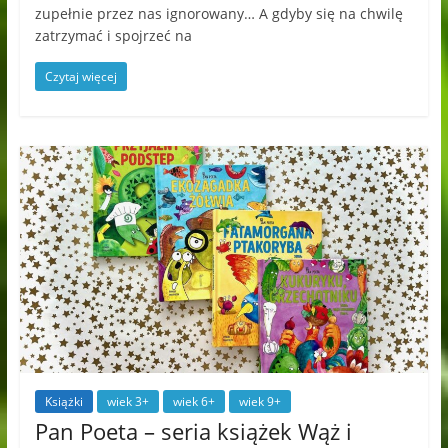
zupełnie przez nas ignorowany… A gdyby się na chwilę
zatrzymać i spojrzeć na
Czytaj więcej
Książki
wiek 3+
wiek 6+
wiek 9+
Pan Poeta – seria książek Wąż i