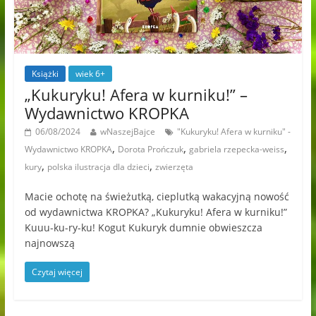
Książki
wiek 6+
„Kukuryku! Afera w kurniku!” –
Wydawnictwo KROPKA
06/08/2024
wNaszejBajce
"Kukuryku! Afera w kurniku" -
,
,
,
Wydawnictwo KROPKA
Dorota Prończuk
gabriela rzepecka-weiss
,
,
kury
polska ilustracja dla dzieci
zwierzęta
Macie ochotę na świeżutką, cieplutką wakacyjną nowość
od wydawnictwa KROPKA? „Kukuryku! Afera w kurniku!”
Kuuu-ku-ry-ku! Kogut Kukuryk dumnie obwieszcza
najnowszą
Czytaj więcej