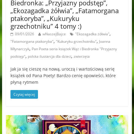
Biedronka: „Przyjazny podstęp”,
„Ekozagadka żółwia”, „Fatamorgana
ptakoryba”, „Kukuryku
grzechotniku” 4 tomy :)
,
09/01/2026
wNaszejBajce
"Ekozagadka żółwia"
,
,
"Fatamorgana ptakoryba"
"Kukuryku grzechotniku"
Joanna
,
Młynarczyk
Pan Poeta seria książek Wąż i Biedronka "Przyjazny
,
,
podstęp"
polska ilustarcja dla dzieci
zwierzęta
Jak ja się cieszę na nową, uroczą i wartościową serię
książek od Pana Poety! Bardzo cenię opowieści, które
płyną rytmem
Czytaj więcej