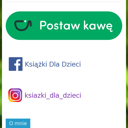
O mnie