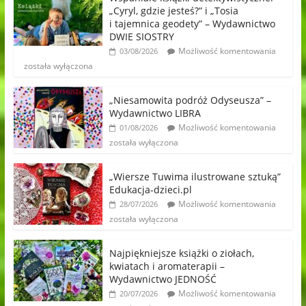
„Cyryl, gdzie jesteś?” i „Tosia
i tajemnica geodety” – Wydawnictwo
DWIE SIOSTRY
Możliwość komentowania
03/08/2026
została wyłączona
„Niesamowita podróż Odyseusza” –
Wydawnictwo LIBRA
Możliwość komentowania
01/08/2026
została wyłączona
„Wiersze Tuwima ilustrowane sztuką”
Edukacja-dzieci.pl
Możliwość komentowania
28/07/2026
została wyłączona
Najpiękniejsze książki o ziołach,
kwiatach i aromaterapii –
Wydawnictwo JEDNOŚĆ
Możliwość komentowania
20/07/2026