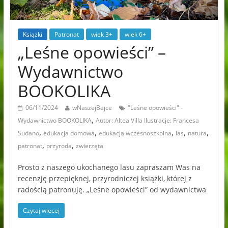
Książki
Patronat
wiek 3+
wiek 6+
„Leśne opowieści” –
Wydawnictwo
BOOKOLIKA
06/11/2024
wNaszejBajce
"Leśne opowieści" -
,
Wydawnictwo BOOKOLIKA
Autor: Altea Villa Ilustracje: Francesa
,
,
,
,
,
Sudano
edukacja domowa
edukacja wczesnoszkolna
las
natura
,
,
patronat
przyroda
zwierzęta
Prosto z naszego ukochanego lasu zapraszam Was na
recenzję przepięknej, przyrodniczej książki, której z
radością patronuję. „Leśne opowieści” od wydawnictwa
Czytaj więcej