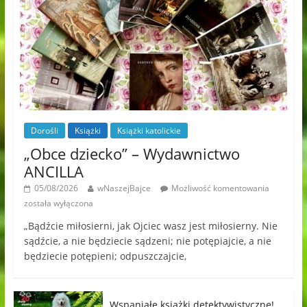
Dorośli
Książki
Książki katolickie
„Obce dziecko” – Wydawnictwo
ANCILLA
05/08/2026
wNaszejBajce
Możliwość komentowania
została wyłączona
„Bądźcie miłosierni, jak Ojciec wasz jest miłosierny. Nie
sądźcie, a nie będziecie sądzeni; nie potępiajcie, a nie
będziecie potępieni; odpuszczajcie,
Wspaniałe książki detektywistyczne!