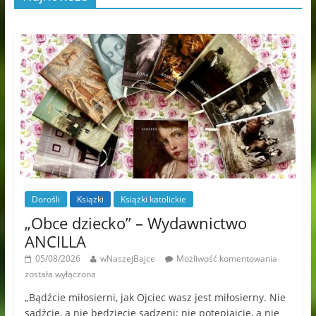
Dorośli
Książki
Książki katolickie
„Obce dziecko” – Wydawnictwo
ANCILLA
05/08/2026
wNaszejBajce
Możliwość komentowania
została wyłączona
„Bądźcie miłosierni, jak Ojciec wasz jest miłosierny. Nie
sądźcie, a nie będziecie sądzeni; nie potępiajcie, a nie