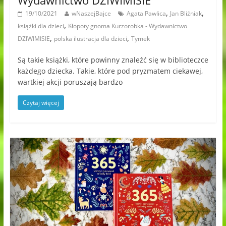
,
,
19/10/2021
wNaszejBajce
Agata Pawlica
Jan Bliźniak
,
książki dla dzieci
Kłopoty gnoma Kurzorobka - Wydawnictwo
,
,
DZIWIMISIE
polska ilustracja dla dzieci
Tymek
Są takie książki, które powinny znaleźć się w biblioteczce
każdego dziecka. Takie, które pod pryzmatem ciekawej,
wartkiej akcji poruszają bardzo
Czytaj więcej