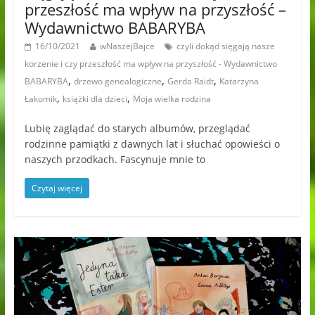
przeszłość ma wpływ na przyszłość –
Wydawnictwo BABARYBA
16/10/2021
wNaszejBajce
czyli dokąd sięgają nasze
korzenie i czy przeszłość ma wpływ na przyszłość - Wydawnictwo
,
,
,
BABARYBA
drzewo genealogiczne
Gerda Raidt
Katarzyna
,
,
Łakomik
książki dla dzieci
Moja wielka rodzina
Lubię zaglądać do starych albumów, przeglądać
rodzinne pamiątki z dawnych lat i słuchać opowieści o
naszych przodkach. Fascynuje mnie to
Czytaj więcej