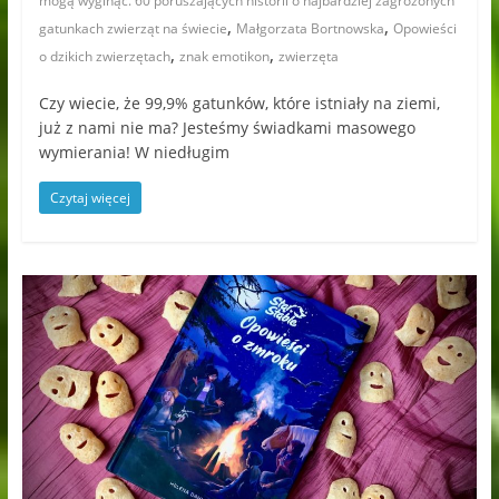
mogą wyginąć. 60 poruszających historii o najbardziej zagrożonych
,
,
gatunkach zwierząt na świecie
Małgorzata Bortnowska
Opowieści
,
,
o dzikich zwierzętach
znak emotikon
zwierzęta
Czy wiecie, że 99,9% gatunków, które istniały na ziemi,
już z nami nie ma? Jesteśmy świadkami masowego
wymierania! W niedługim
Czytaj więcej