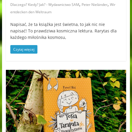
,
,
Dlaczego? Kiedy? Jak? - Wydawnictwo SAM
Peter Nieländer
Wir
entdecken den Weltraum
Napisać, że ta książka jest świetna, to jak nic nie
napisać! To prawdziwa kosmiczna lektura. Rarytas dla
każdego miłośnika kosmosu,
Czytaj więcej