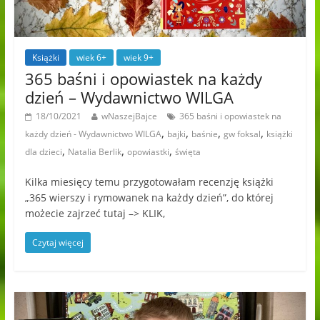
Książki
wiek 6+
wiek 9+
365 baśni i opowiastek na każdy
dzień – Wydawnictwo WILGA
18/10/2021
wNaszejBajce
365 baśni i opowiastek na
,
,
,
,
każdy dzień - Wydawnictwo WILGA
bajki
baśnie
gw foksal
książki
,
,
,
dla dzieci
Natalia Berlik
opowiastki
święta
Kilka miesięcy temu przygotowałam recenzję książki
„365 wierszy i rymowanek na każdy dzień”, do której
możecie zajrzeć tutaj –> KLIK,
Czytaj więcej