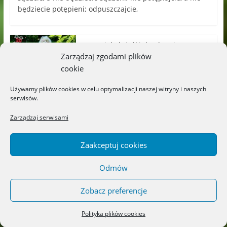
będziecie potępieni; odpuszczajcie,
Wspaniałe książki detektywistyczne!
„Cyryl, gdzie jesteś?” i „Tosia
Zarządzaj zgodami plików
i tajemnica geodety” – Wydawnictwo
cookie
DWIE SIOSTRY
Możliwość komentowania
03/08/2026
Używamy plików cookies w celu optymalizacji naszej witryny i naszych
została wyłączona
serwisów.
Zarządzaj serwisami
„Niesamowita podróż Odyseusza” –
Wydawnictwo LIBRA
Możliwość komentowania
01/08/2026
Zaakceptuj cookies
została wyłączona
Odmów
„Wiersze Tuwima ilustrowane sztuką”
Edukacja-dzieci.pl
Zobacz preferencje
Możliwość komentowania
28/07/2026
została wyłączona
Polityka plików cookies