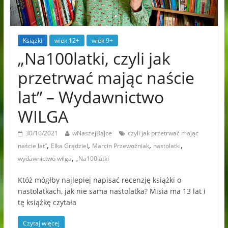
Książki
wiek 12+
wiek 9+
„Na100latki, czyli jak
przetrwać mając naście
lat” – Wydawnictwo
WILGA
30/10/2021
wNaszejBajce
czyli jak przetrwać mając
,
,
,
,
naście lat”
Elka Grądziel
Marcin Przewoźniak
nastolatki
,
wydawnictwo wilga
„Na100latki
Któż mógłby najlepiej napisać recenzję książki o
nastolatkach, jak nie sama nastolatka? Misia ma 13 lat i
tę książkę czytała
Czytaj więcej