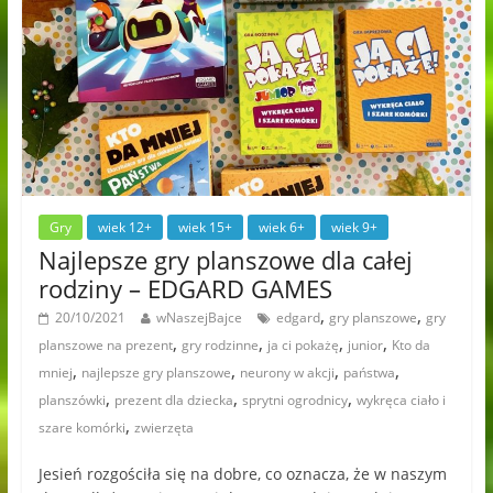
Gry
wiek 12+
wiek 15+
wiek 6+
wiek 9+
Najlepsze gry planszowe dla całej
rodziny – EDGARD GAMES
,
,
20/10/2021
wNaszejBajce
edgard
gry planszowe
gry
,
,
,
,
planszowe na prezent
gry rodzinne
ja ci pokażę
junior
Kto da
,
,
,
,
mniej
najlepsze gry planszowe
neurony w akcji
państwa
,
,
,
planszówki
prezent dla dziecka
sprytni ogrodnicy
wykręca ciało i
,
szare komórki
zwierzęta
Jesień rozgościła się na dobre, co oznacza, że w naszym