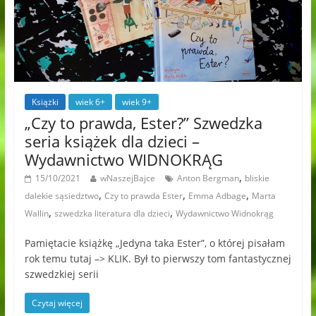
Książki
wiek 6+
wiek 9+
„Czy to prawda, Ester?” Szwedzka
seria książek dla dzieci –
Wydawnictwo WIDNOKRĄG
,
15/10/2021
wNaszejBajce
Anton Bergman
bliskie
,
,
,
dalekie sąsiedztwo
Czy to prawda Ester
Emma Adbage
Marta
,
,
Wallin
szwedzka literatura dla dzieci
Wydawnictwo Widnokrąg
Pamiętacie książkę „Jedyna taka Ester”, o której pisałam
rok temu tutaj –> KLIK. Był to pierwszy tom fantastycznej
szwedzkiej serii
Czytaj więcej