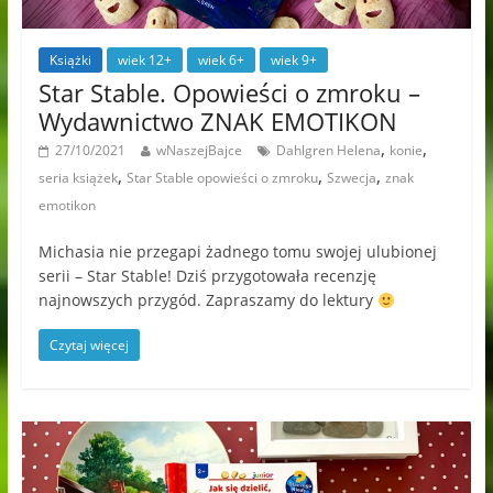
Książki
wiek 12+
wiek 6+
wiek 9+
Star Stable. Opowieści o zmroku –
Wydawnictwo ZNAK EMOTIKON
,
,
27/10/2021
wNaszejBajce
Dahlgren Helena
konie
,
,
,
seria książek
Star Stable opowieści o zmroku
Szwecja
znak
emotikon
Michasia nie przegapi żadnego tomu swojej ulubionej
serii – Star Stable! Dziś przygotowała recenzję
najnowszych przygód. Zapraszamy do lektury
Czytaj więcej