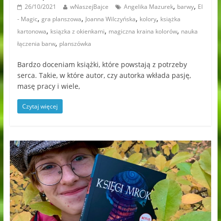
,
,
26/10/2021
wNaszejBajce
Angelika Mazurek
barwy
El
,
,
,
,
- Magic
gra planszowa
Joanna Wilczyńska
kolory
książka
,
,
,
kartonowa
ksiązka z okienkami
magiczna kraina kolorów
nauka
,
łączenia barw
planszówka
Bardzo doceniam książki, które powstają z potrzeby
serca. Takie, w które autor, czy autorka wkłada pasję,
masę pracy i wiele,
Czytaj więcej