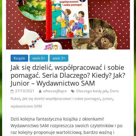
Książki
wiek 0+
wiek 3+
Jak się dzielić, współpracować i sobie
pomagać. Seria Dlaczego? Kiedy? Jak?
Junior – Wydawnictwo SAM
,
27/10/2021
wNaszejBajce
Dlaczego kiedy jak
Doris
,
,
,
Rubel
Jak się dzielić współpracować i sobie pomagać
junior
wydawnictwo SAM
Dziś kolejna fantastyczna książka z okienkami!
Wydawnictwo SAM rozpieszcza swoich czytelników i po
raz kolejny proponuje wartościową, bardzo ważną i