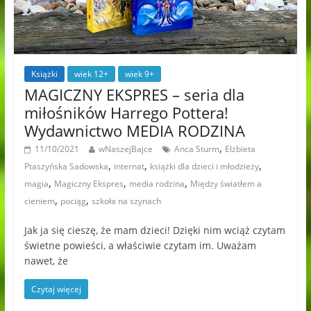
Książki
wiek 12+
wiek 9+
MAGICZNY EKSPRES – seria dla
miłośników Harrego Pottera!
Wydawnictwo MEDIA RODZINA
,
11/10/2021
wNaszejBajce
Anca Sturm
Elżbieta
,
,
,
Ptaszyńska Sadowska
internat
książki dla dzieci i młodzieży
,
,
,
magia
Magiczny Ekspres
media rodzina
Między światłem a
,
,
cieniem
pociąg
szkoła na szynach
Jak ja się cieszę, że mam dzieci! Dzięki nim wciąż czytam
świetne powieści, a właściwie czytam im. Uważam
nawet, że
Czytaj więcej