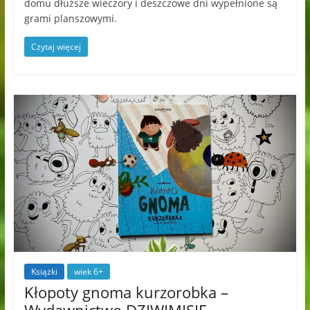
domu dłuższe wieczory i deszczowe dni wypełnione są
grami planszowymi.
Czytaj więcej
Książki
wiek 6+
Kłopoty gnoma kurzorobka –
Wydawnictwo DZIWIMISIE