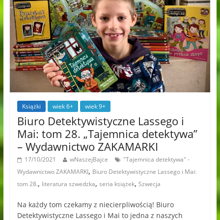
Książki
wiek 6+
wiek 9+
Biuro Detektywistyczne Lassego i
Mai: tom 28. „Tajemnica detektywa”
– Wydawnictwo ZAKAMARKI
17/10/2021
wNaszejBajce
"Tajemnica detektywa" -
,
Wydawnictwo ZAKAMARKI
Biuro Detektywistyczne Lassego i Mai:
,
,
,
tom 28.
literatura szwedzka
seria książek
Szwecja
Na każdy tom czekamy z niecierpliwością! Biuro
Detektywistyczne Lassego i Mai to jedna z naszych