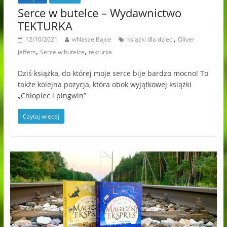
Serce w butelce – Wydawnictwo
TEKTURKA
,
12/10/2021
wNaszejBajce
książki dla dzieci
Oliver
,
,
Jeffers
Serce w butelce
tekturka
Dziś książka, do której moje serce bije bardzo mocno! To
także kolejna pozycja, która obok wyjątkowej książki
„Chłopiec i pingwin”
Czytaj więcej