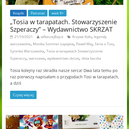
Książki
Patronat
wiek 9+
„Tosia w tarapatach. Stowarzyszenie
Szperaczy” – Wydawnictwo SKRZAT
,
21/10/2021
wNaszejBajce
Krzywe Koło
legendy
,
,
,
,
warszawskie
Monika Sommer-Lapajew
Paweł Maj
Seria o Tosi
,
Syrenka Warszawska
Tosia w tarapatach Stowarzyszenie
,
,
,
Szperaczy
warszawa
wydawnictwo skrzat
złota kaczka
Tosia kolejny raz skradła nasze serca! Dwa lata temu po
raz pierwszy napisałam o przygodach Tosi w tarapatach,
a dziś
Czytaj więcej