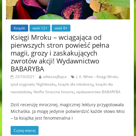
Książki
wiek 12+
wiek 9+
Księgi Mroku – wciągająca od
pierwszych stron powieść pełna
magii, grozy i zaskakujących
zwrotów akcji! Wydawnictwo
BABARYBA
25/10/2021
wNaszejBajce
J. A. White – Księgi Mroku
,
,
tytuł oryginału: Nightbooks
książki dla młodzieży
książki dla
,
,
nastolatków
Netflix Straszne historie
wydaawnictwo BABARYBA
Dziś recenzję mrocznej, magicznej lektury przygotowała
Michaśka. Ja mogę jedynie potwierdzić każde słowo Misi
– ta książka jest fenomenalna i
Czytaj więcej