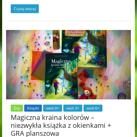
Czytaj więcej
Gry
Książki
wiek 0+
wiek 3+
wiek 6+
Magiczna kraina kolorów –
niezwykła książka z okienkami +
GRA planszowa