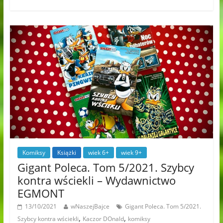
Komiksy
Książki
wiek 6+
wiek 9+
Gigant Poleca. Tom 5/2021. Szybcy
kontra wściekli – Wydawnictwo
EGMONT
13/10/2021
wNaszejBajce
Gigant Poleca. Tom 5/2021.
,
,
Szybcy kontra wściekli
Kaczor DOnald
komiksy