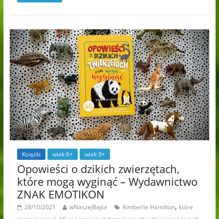
Książki
wiek 6+
wiek 9+
Opowieści o dzikich zwierzętach,
które mogą wyginąć – Wydawnictwo
ZNAK EMOTIKON
,
28/10/2021
wNaszejBajce
Kimberlie Hamilton
które