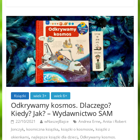
Książki
wiek 3+
wiek 6+
Odkrywamy kosmos. Dlaczego?
Kiedy? Jak? – Wydawnictwo SAM
,
22/10/2021
wNaszejBajce
Andrea Erne
Anita i Robert
,
,
,
Jonczyk
kosmiczna książka
książki o kosmosie
książki z
,
,
okienkami
najlepsze książki dla dzieci
Odkrywamy kosmos.