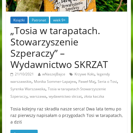
Książki
Patronat
wiek 9+
„Tosia w tarapatach.
Stowarzyszenie
Szperaczy” –
Wydawnictwo SKRZAT
,
21/10/2021
wNaszejBajce
Krzywe Koło
legendy
,
,
,
,
warszawskie
Monika Sommer-Lapajew
Paweł Maj
Seria o Tosi
,
Syrenka Warszawska
Tosia w tarapatach Stowarzyszenie
,
,
,
Szperaczy
warszawa
wydawnictwo skrzat
złota kaczka
Tosia kolejny raz skradła nasze serca! Dwa lata temu po
raz pierwszy napisałam o przygodach Tosi w tarapatach,
a dziś