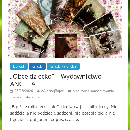
Dorośli
Książki
Książki katolickie
„Obce dziecko” – Wydawnictwo
ANCILLA
05/08/2026
wNaszejBajce
Możliwość komentowania
została wyłączona
„Bądźcie miłosierni, jak Ojciec wasz jest miłosierny. Nie
sądźcie, a nie będziecie sądzeni; nie potępiajcie, a nie
będziecie potępieni; odpuszczajcie,