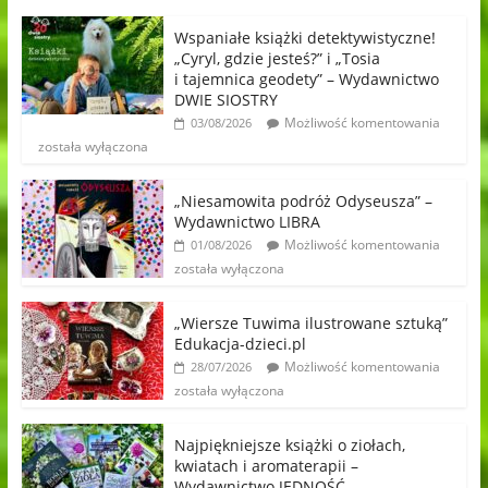
Wspaniałe książki detektywistyczne!
„Cyryl, gdzie jesteś?” i „Tosia
i tajemnica geodety” – Wydawnictwo
DWIE SIOSTRY
Możliwość komentowania
03/08/2026
została wyłączona
„Niesamowita podróż Odyseusza” –
Wydawnictwo LIBRA
Możliwość komentowania
01/08/2026
została wyłączona
„Wiersze Tuwima ilustrowane sztuką”
Edukacja-dzieci.pl
Możliwość komentowania
28/07/2026
została wyłączona
Najpiękniejsze książki o ziołach,
kwiatach i aromaterapii –
Wydawnictwo JEDNOŚĆ