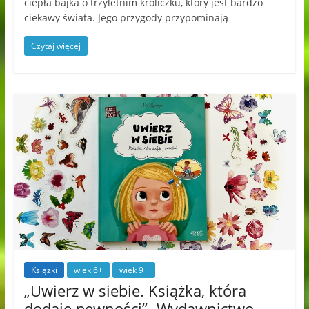
ciepła bajka o trzyletnim króliczku, który jest bardzo
ciekawy świata. Jego przygody przypominają
Czytaj więcej
Książki
wiek 6+
wiek 9+
„Uwierz w siebie. Książka, która
dodaje pewności”- Wydawnictwo