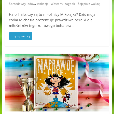
,
,
,
,
Sprzedawcy lodów
wakacje
Western
zagadki
Zdjęcia z wakacji
Halo, halo, czy są tu miłośnicy Mikołajka? Dziś moja
córka Michasia prezentuje prawdziwe perełki dla
miłośników tego kultowego bohatera –
Czytaj więcej