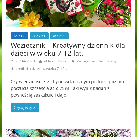
Książki
wiek 6+
wiek 9+
Wdzięcznik – Kreatywny dziennik dla
dzieci w wieku 7-12 lat.
25/04/2023
wNaszejBajce
Wdzięcznik - Kreatywny
dziennik dla dzieci w wieku 7-12 lat.
Czy wiedzieliście, że bycie wdzięcznym podnosi poziom
poczucia szczęścia aż o 25%! Taki wynik badań z
pewnością zaskakuje i daje
Czytaj więcej