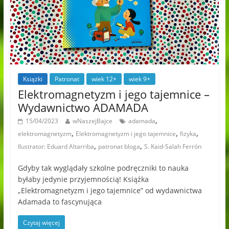
Książki
Patronat
wiek 12+
wiek 9+
Elektromagnetyzm i jego tajemnice –
Wydawnictwo ADAMADA
,
15/04/2023
wNaszejBajce
adamada
,
,
,
elektromagnetyzm
Elektromagnetyzm i jego tajemnice
fizyka
,
,
Ilustrator: Eduard Altarriba
patronat bloga
S. Kaid-Salah Ferrón
Gdyby tak wyglądały szkolne podręczniki to nauka
byłaby jedynie przyjemnością! Książka
„Elektromagnetyzm i jego tajemnice” od wydawnictwa
Adamada to fascynująca
Czytaj więcej