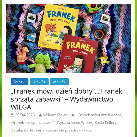
Książki
wiek 3+
wiek 6+
„Franek mówi dzień dobry”, „Franek
sprząta zabawki” – Wydawnictwo
WILGA
,
20/04/2023
wNaszejBajce
"Franek mówi dzień dobry"
,
,
"Franek sprząta zabawki" - Wydawnictwo WILGA
Kasia Keller
,
Natalia Berlik
seria książek dla przedszkolaków