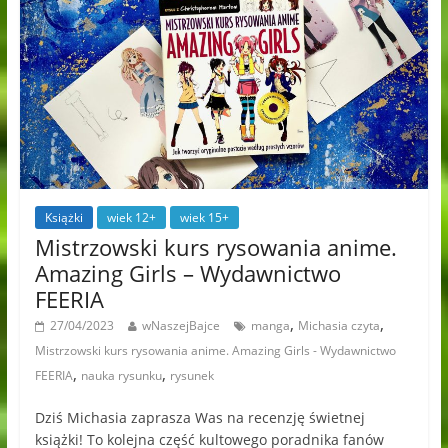
Książki
wiek 12+
wiek 15+
Mistrzowski kurs rysowania anime.
Amazing Girls – Wydawnictwo
FEERIA
,
,
27/04/2023
wNaszejBajce
manga
Michasia czyta
Mistrzowski kurs rysowania anime. Amazing Girls - Wydawnictwo
,
,
FEERIA
nauka rysunku
rysunek
Dziś Michasia zaprasza Was na recenzję świetnej
książki! To kolejna część kultowego poradnika fanów