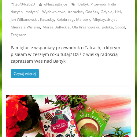
26/04/2023
wNaszejBajce
"Bałtyk. Przewodnik dla
,
,
,
,
dużych i małych" - Wydawnictwo Literackie
Gdańsk
Gdynia
Hel
,
,
,
,
,
Jan Wilkanowski
Kaszuby
Kołobrzeg
Malbork
Międzyzdroje
,
,
,
,
,
Mierzeja Wiślana
Morze Bałtyckie
Ola Krzanowska
polska
Sopot
Trzęsacz
Pamiętacie wspaniały przewodnik o Tatrach, o którym
pisałam w zeszłym roku tutaj? Dziś z wielką radością
zapraszam Was nad Bałtyk!
Czytaj więcej