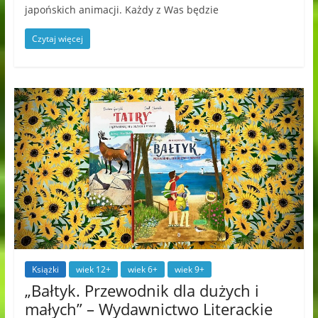
japońskich animacji. Każdy z Was będzie
Czytaj więcej
Książki
wiek 12+
wiek 6+
wiek 9+
„Bałtyk. Przewodnik dla dużych i
małych” – Wydawnictwo Literackie