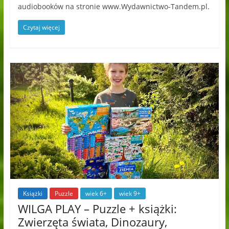
audiobooków na stronie www.Wydawnictwo-Tandem.pl.
Czytaj więcej
Książki
Puzzle
wiek 6+
wiek 9+
WILGA PLAY – Puzzle + książki:
Zwierzęta świata, Dinozaury,