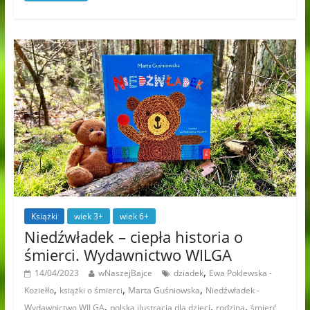
Książki
wiek 3+
wiek 6+
Niedźwładek – ciepła historia o
śmierci. Wydawnictwo WILGA
,
14/04/2023
wNaszejBajce
dziadek
Ewa Poklewska -
,
,
,
Koziełło
książki o śmierci
Marta Guśniowska
Niedźwładek -
,
,
,
Wydawnictwo WILGA
polska ilustracja dla dzieci
rodzina
śmierć