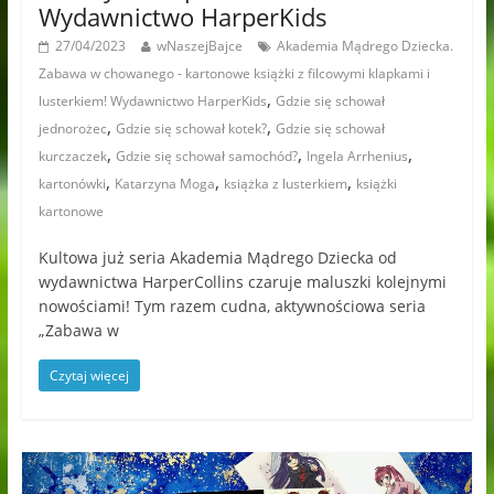
Wydawnictwo HarperKids
27/04/2023
wNaszejBajce
Akademia Mądrego Dziecka.
Zabawa w chowanego - kartonowe książki z filcowymi klapkami i
,
lusterkiem! Wydawnictwo HarperKids
Gdzie się schował
,
,
jednorożec
Gdzie się schował kotek?
Gdzie się schował
,
,
,
kurczaczek
Gdzie się schował samochód?
Ingela Arrhenius
,
,
,
kartonówki
Katarzyna Moga
książka z lusterkiem
książki
kartonowe
Kultowa już seria Akademia Mądrego Dziecka od
wydawnictwa HarperCollins czaruje maluszki kolejnymi
nowościami! Tym razem cudna, aktywnościowa seria
„Zabawa w
Czytaj więcej