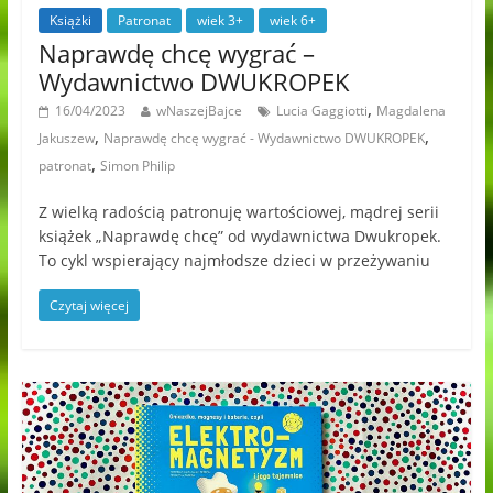
Książki
Patronat
wiek 3+
wiek 6+
Naprawdę chcę wygrać –
Wydawnictwo DWUKROPEK
,
16/04/2023
wNaszejBajce
Lucia Gaggiotti
Magdalena
,
,
Jakuszew
Naprawdę chcę wygrać - Wydawnictwo DWUKROPEK
,
patronat
Simon Philip
Z wielką radością patronuję wartościowej, mądrej serii
książek „Naprawdę chcę” od wydawnictwa Dwukropek.
To cykl wspierający najmłodsze dzieci w przeżywaniu
Czytaj więcej