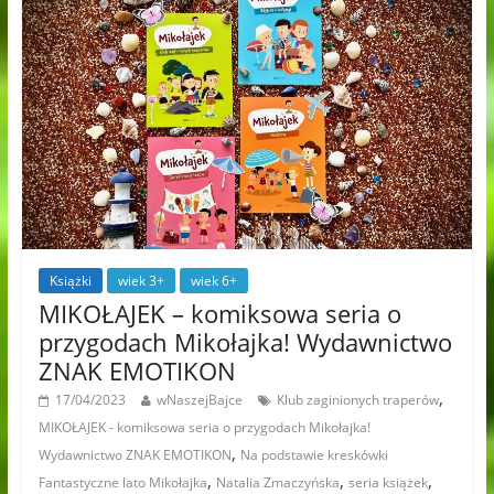
Książki
wiek 3+
wiek 6+
MIKOŁAJEK – komiksowa seria o
przygodach Mikołajka! Wydawnictwo
ZNAK EMOTIKON
,
17/04/2023
wNaszejBajce
Klub zaginionych traperów
MIKOŁAJEK - komiksowa seria o przygodach Mikołajka!
,
Wydawnictwo ZNAK EMOTIKON
Na podstawie kreskówki
,
,
,
Fantastyczne lato Mikołajka
Natalia Zmaczyńska
seria książek