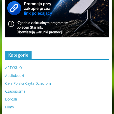
Kategorie
ARTYKUŁY
Audiobooki
Cała Polska Czyta Dzieciom
Czasopisma
Dorośli
Filmy