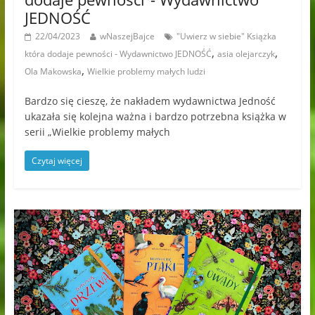
JEDNOŚĆ
22/04/2023
wNaszejBajce
"Uwierz w siebie" Książka
,
,
która dodaje pewności - Wydawnictwo JEDNOŚĆ
asia olejarczyk
,
Ola Makowska
Wielkie problemy małych ludzi
Bardzo się cieszę, że nakładem wydawnictwa Jedność
ukazała się kolejna ważna i bardzo potrzebna książka w
serii „Wielkie problemy małych
Czytaj więcej