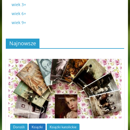
wiek 3+
wiek 6+
wiek 9+
Najnowsze
Dorośli
Książki
Książki katolickie