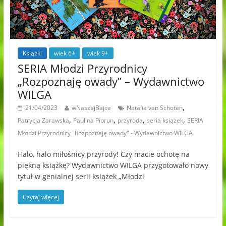
Książki
wiek 6+
wiek 9+
SERIA Młodzi Przyrodnicy
„Rozpoznaję owady” – Wydawnictwo
WILGA
,
21/04/2023
wNaszejBajce
Natalia van Schoten
,
,
,
,
Patrycja Zarawska
Paulina Piorun
przyroda
seria książek
SERIA
Młodzi Przyrodnicy "Rozpoznaję owady" - Wydawnictwo WILGA
Halo, halo miłośnicy przyrody! Czy macie ochotę na
piękną książkę? Wydawnictwo WILGA przygotowało nowy
tytuł w genialnej serii książek „Młodzi
Czytaj więcej