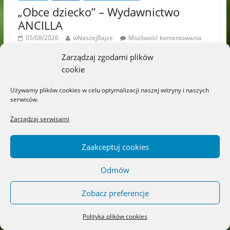
„Obce dziecko” – Wydawnictwo
ANCILLA
05/08/2026
wNaszejBajce
Możliwość komentowania
została wyłączona
Zarządzaj zgodami plików
„Bądźcie miłosierni, jak Ojciec wasz jest miłosierny. Nie
cookie
sądźcie, a nie będziecie sądzeni; nie potępiajcie, a nie
będziecie potępieni; odpuszczajcie,
Używamy plików cookies w celu optymalizacji naszej witryny i naszych
serwisów.
Zarządzaj serwisami
Wspaniałe książki detektywistyczne!
„Cyryl, gdzie jesteś?” i „Tosia
i tajemnica geodety” – Wydawnictwo
Zaakceptuj cookies
DWIE SIOSTRY
Możliwość komentowania
03/08/2026
Odmów
została wyłączona
Zobacz preferencje
„Niesamowita podróż Odyseusza” –
Wydawnictwo LIBRA
Polityka plików cookies
Możliwość komentowania
01/08/2026