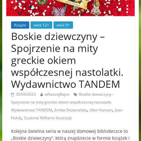
Książki
wiek 12+
wiek 9+
Boskie dziewczyny –
Spojrzenie na mity
greckie okiem
współczesnej nastolatki.
Wydawnictwo TANDEM
30/04/2023
wNaszejBajce
Boskie dziewczyny -
Spojrzenie na mity greckie okiem współczesnej nastolatki.
,
,
,
Wydawnictwo TANDEM
Emilia Skowrońska
Glen Hanson
Joan
,
Holub
Suzanne Williams Ilustracje
Kolejna świetna seria w naszej domowej biblioteczce to
„Boskie dziewczyny”, którą znajdziecie w formie książek i