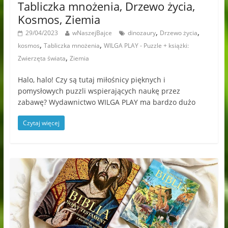
Tabliczka mnożenia, Drzewo życia,
Kosmos, Ziemia
,
,
29/04/2023
wNaszejBajce
dinozaury
Drzewo życia
,
,
kosmos
Tabliczka mnożenia
WILGA PLAY - Puzzle + książki:
,
Zwierzęta świata
Ziemia
Halo, halo! Czy są tutaj miłośnicy pięknych i
pomysłowych puzzli wspierających naukę przez
zabawę? Wydawnictwo WILGA PLAY ma bardzo dużo
Czytaj więcej