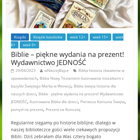
Książki
Książki katolickie
wiek 12+
wiek 15+
wiek
6+
wiek 9+
Biblie – piękne wydania na prezent!
Wydawnictwo JEDNOŚĆ
29/04/2023
wNaszejBajce
Biblia historia zbawienia w
,
opowiadaniach
Biblia Nowy Testament ilustrowana mozaikami z
,
bazyliki Świętego Marka w Wenecji
Biblia święta historia dla
,
naszych dzieci
Biblie - piękne wydania na prezent! Wydawnictwo
,
,
,
JEDNOŚĆ
Ilustrowana Biblia dla dzieci
Pierwsza Komunia Święta
,
pomysł na prezent
Prezent na Komunię
Regularnie sięgamy po historie biblijne, dlatego w
naszej biblioteczce gości wiele ciekawych propozycji
Biblii. Dziś zebrałam dla Was cztery bogato