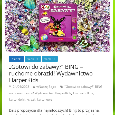
Książki
wiek 0+
wiek 3+
„Gotowi do zabawy?” BING –
ruchome obrazki! Wydawnictwo
HarperKids
24/04/2023
wNaszejBajce
"Gotowi do zabawy?" BING -
,
,
ruchome obrazki! Wydawnictwo HarperKids
HarperCollins
,
kartonówki
książki kartonowe
Dziś propozycja dla najmłodszych! Bing to przyjazna,