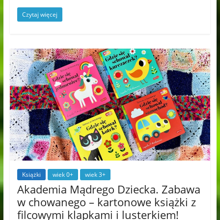
Czytaj więcej
Książki
wiek 0+
wiek 3+
Akademia Mądrego Dziecka. Zabawa
w chowanego – kartonowe książki z
filcowymi klapkami i lusterkiem!