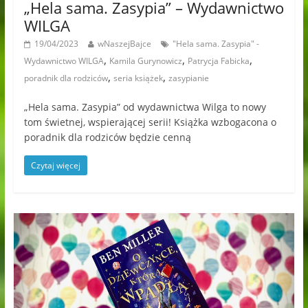
„Hela sama. Zasypia” – Wydawnictwo
WILGA
19/04/2023
wNaszejBajce
"Hela sama. Zasypia" -
,
,
,
Wydawnictwo WILGA
Kamila Gurynowicz
Patrycja Fabicka
,
,
poradnik dla rodziców
seria książek
zasypianie
„Hela sama. Zasypia” od wydawnictwa Wilga to nowy
tom świetnej, wspierającej serii! Książka wzbogacona o
poradnik dla rodziców będzie cenną
Czytaj więcej