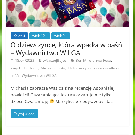
Książki
wiek 12+
wiek 9+
O dziewczynce, która wpadła w baśń
– Wydawnictwo WILGA
,
,
18/04/2023
wNaszejBajce
Ben Miller
Ewa Rosa
,
,
książki dla dzieci
Michasia czyta
O dziewczynce która wpadła w
baśń - Wydawnictwo WILGA
Michasia zaprasza Was dziś na recenzję wspaniałej
powieści! Oszałamiająca lektura oczaruje nie tylko
dzieci. Gwarantuję
Marzyliście kiedyś, żeby stać
Czytaj więcej