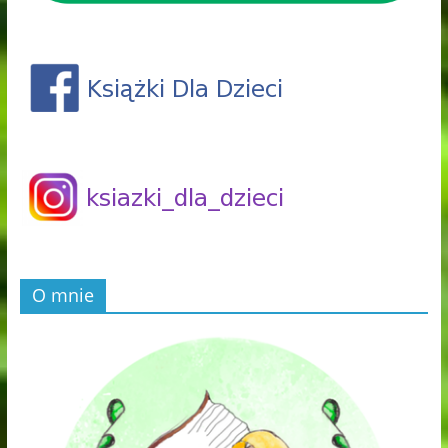
O mnie