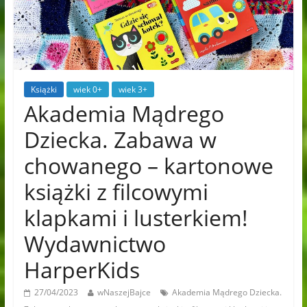
Książki
wiek 0+
wiek 3+
Akademia Mądrego
Dziecka. Zabawa w
chowanego – kartonowe
książki z filcowymi
klapkami i lusterkiem!
Wydawnictwo
HarperKids
27/04/2023
wNaszejBajce
Akademia Mądrego Dziecka.