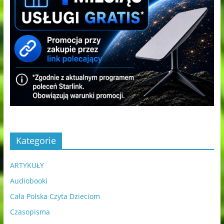
Kategorie
ARTYKUŁY
Audiobooki
Cała Polska Czyta Dzieciom
Czasopisma