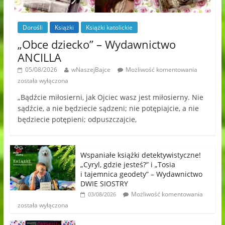
Dorośli
Książki
Książki katolickie
„Obce dziecko” – Wydawnictwo
ANCILLA
05/08/2026
wNaszejBajce
Możliwość komentowania
została wyłączona
„Bądźcie miłosierni, jak Ojciec wasz jest miłosierny. Nie
sądźcie, a nie będziecie sądzeni; nie potępiajcie, a nie
będziecie potępieni; odpuszczajcie,
Wspaniałe książki detektywistyczne!
„Cyryl, gdzie jesteś?” i „Tosia
i tajemnica geodety” – Wydawnictwo
DWIE SIOSTRY
Możliwość komentowania
03/08/2026
została wyłączona