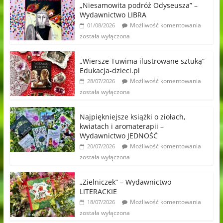
„Niesamowita podróż Odyseusza” –
Wydawnictwo LIBRA
Możliwość komentowania
01/08/2026
została wyłączona
„Wiersze Tuwima ilustrowane sztuką”
Edukacja-dzieci.pl
Możliwość komentowania
28/07/2026
została wyłączona
Najpiękniejsze książki o ziołach,
kwiatach i aromaterapii –
Wydawnictwo JEDNOŚĆ
Możliwość komentowania
20/07/2026
została wyłączona
„Zielniczek” – Wydawnictwo
LITERACKIE
Możliwość komentowania
18/07/2026
została wyłączona