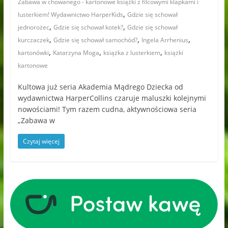
Zabawa w chowanego - kartonowe książki z filcowymi klapkami i
,
lusterkiem! Wydawnictwo HarperKids
Gdzie się schował
,
,
jednorożec
Gdzie się schował kotek?
Gdzie się schował
,
,
,
kurczaczek
Gdzie się schował samochód?
Ingela Arrhenius
,
,
,
kartonówki
Katarzyna Moga
książka z lusterkiem
książki
kartonowe
Kultowa już seria Akademia Mądrego Dziecka od
wydawnictwa HarperCollins czaruje maluszki kolejnymi
nowościami! Tym razem cudna, aktywnościowa seria
„Zabawa w
Czytaj więcej