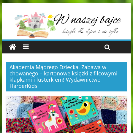
Akademia Mądrego Dziecka. Zabawa w
chowanego – kartonowe książki z filcowymi
klapkami i lusterkiem! Wydawnictwo
HarperKids