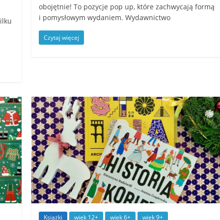
obojętnie! To pozycje pop up, które zachwycają formą
i pomysłowym wydaniem. Wydawnictwo
ilku
Czytaj więcej
Książki
wiek 12+
wiek 6+
wiek 9+