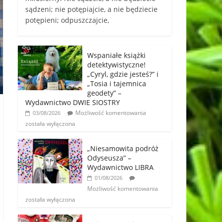
sądzeni; nie potępiajcie, a nie będziecie
potępieni; odpuszczajcie,
Wspaniałe książki
detektywistyczne!
„Cyryl, gdzie jesteś?” i
„Tosia i tajemnica
geodety” –
Wydawnictwo DWIE SIOSTRY
Możliwość komentowania
03/08/2026
została wyłączona
„Niesamowita podróż
Odyseusza” –
Wydawnictwo LIBRA
01/08/2026
Możliwość komentowania
została wyłączona