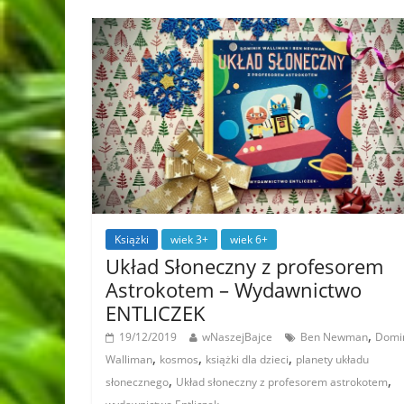
Książki
wiek 3+
wiek 6+
Układ Słoneczny z profesorem
Astrokotem – Wydawnictwo
ENTLICZEK
,
19/12/2019
wNaszejBajce
Ben Newman
Domi
,
,
,
Walliman
kosmos
książki dla dzieci
planety układu
,
,
słonecznego
Układ słoneczny z profesorem astrokotem