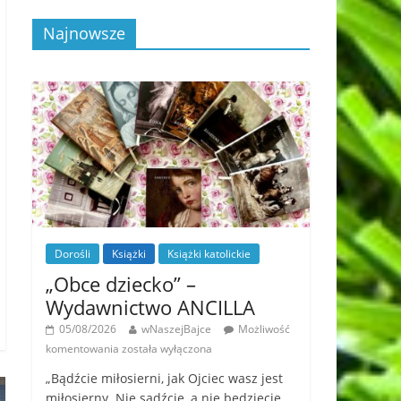
Najnowsze
Dorośli
Książki
Książki katolickie
„Obce dziecko” –
Wydawnictwo ANCILLA
05/08/2026
wNaszejBajce
Możliwość
komentowania
została wyłączona
„Bądźcie miłosierni, jak Ojciec wasz jest
miłosierny. Nie sądźcie, a nie będziecie