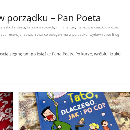
w porządku – Pan Poeta
,
,
,
,
książki dla dzeci
książki o sowach
minimalizm
najlepsze książki dla dzieci
,
,
,
,
ieci
recenzja
sowa
Sowa co bałagan ma w porządku
wydawnictwo Blog
ością sięgnęłam po książkę Pana Poety. Po kurze, wróblu, kruku,