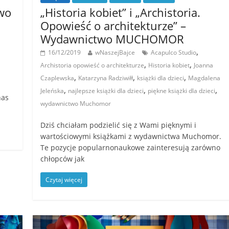
wo
„Historia kobiet” i „Archistoria.
Opowieść o architekturze” –
Wydawnictwo MUCHOMOR
,
16/12/2019
wNaszejBajce
Acapulco Studio
,
,
Archistoria opowieść o architekturze
Historia kobiet
Joanna
,
,
,
Czaplewska
Katarzyna Radziwiłł
książki dla dzieci
Magdalena
.
,
,
,
Jeleńska
najlepsze książki dla dzieci
piękne książki dla dzieci
nas
wydawnictwo Muchomor
Dziś chciałam podzielić się z Wami pięknymi i
wartościowymi książkami z wydawnictwa Muchomor.
Te pozycje popularnonaukowe zainteresują zarówno
chłopców jak
Czytaj więcej