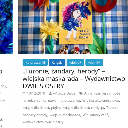
Kolorowanki
Książki
wiek 6+
wiek 9+
o
„Turonie, żandary, herody” –
wiejska maskarada – Wydawnictwo
DWIE SIOSTRY
,
adek
,
e
10/12/2019
wNaszejBajce
Anna Kaźmierak
boże
,
,
,
,
 dla
narodzenie
karnawał
kolorowanka
książka aktywnościowa
,
,
,
książki dla dzieci
piękne książki dla dzieci
tradycja
Turonie
,
,
,
,
żandary herody
wiejska maskarada
Wielkanoc
wieś
od
wydawnictwo dwie siostry
ch