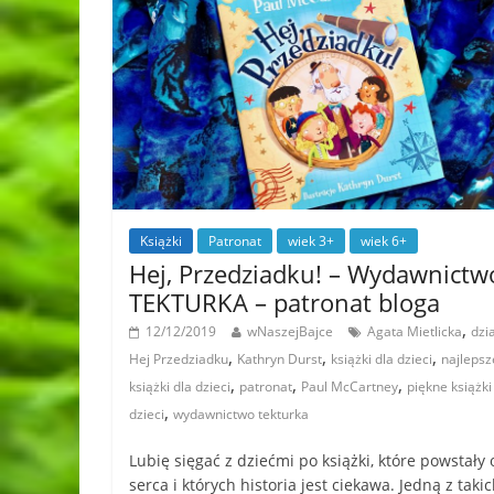
Książki
Patronat
wiek 3+
wiek 6+
Hej, Przedziadku! – Wydawnictw
TEKTURKA – patronat bloga
,
12/12/2019
wNaszejBajce
Agata Mietlicka
dzi
,
,
,
Hej Przedziadku
Kathryn Durst
książki dla dzieci
najlepsz
,
,
,
książki dla dzieci
patronat
Paul McCartney
piękne książki
,
dzieci
wydawnictwo tekturka
Lubię sięgać z dziećmi po książki, które powstały 
serca i których historia jest ciekawa. Jedną z taki