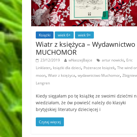
Książki
wiek 6+
wiek 9+
Wiatr z księżyca – Wydawnictwo
MUCHOMOR
,
23/12/2019
wNaszejBajce
artur nowicki
Eric
,
,
,
Linklater
książki dla dzieci
Pożeracze książek
The wind on
,
,
,
moon
Wiatr z księżyca
wydawnictwo Muchomor
Zbignie
Lengren
Kiedy sięgałam po tę książkę ze swoimi dziećmi n
wiedziałam, że ów powieść należy do klasyki
brytyjskiej literatury dziecięcej i
Czytaj więcej