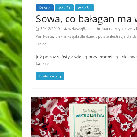
Książki
wiek 3+
wiek 6+
Sowa, co bałagan ma 
,
30/12/2019
wNaszejBajce
Joanna Młynarczyk
,
,
Pan Poeta
piękne książki dla dzieci
polska ilustracja dla dz
Ojciec
Już po raz szósty z wielką przyjemnością i ciekaw
kaczce i
Czytaj więcej