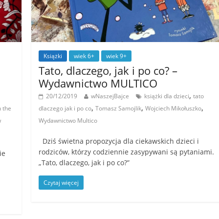
Książki
wiek 6+
wiek 9+
Tato, dlaczego, jak i po co? –
Wydawnictwo MULTICO
,
20/12/2019
wNaszejBajce
książki dla dzieci
tato
,
,
,
 the
dlaczego jak i po co
Tomasz Samojlik
Wojciech Mikołuszko
w
Wydawnictwo Multico
Dziś świetna propozycja dla ciekawskich dzieci i
rodziców, którzy codziennie zasypywani są pytaniami.
ie
„Tato, dlaczego, jak i po co?”
Czytaj więcej