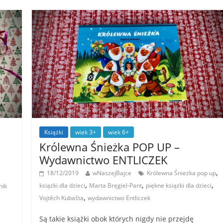
Książki
wiek 3+
wiek 6+
Królewna Śnieżka POP UP –
Wydawnictwo ENTLICZEK
,
18/12/2019
wNaszejBajce
Królewna Śnieżka pop up
,
,
,
książki dla dzieci
Marta Bręgiel-Pant
piękne książki dla dzieci
nik
,
Vojtěch Kubašta
wydawnictwo Entliczek
Są takie książki obok których nigdy nie przejdę