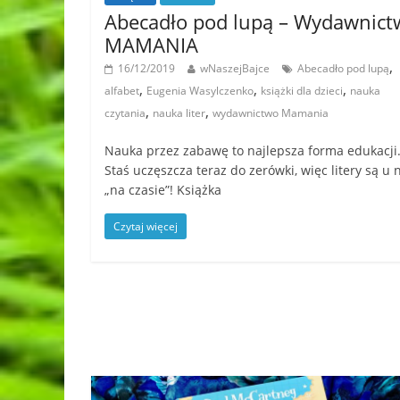
Abecadło pod lupą – Wydawnict
MAMANIA
,
16/12/2019
wNaszejBajce
Abecadło pod lupą
,
,
,
alfabet
Eugenia Wasylczenko
książki dla dzieci
nauka
,
,
czytania
nauka liter
wydawnictwo Mamania
Nauka przez zabawę to najlepsza forma edukacji
Staś uczęszcza teraz do zerówki, więc litery są u 
„na czasie”! Książka
Czytaj więcej