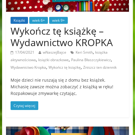
Książki
wiek 6+
wiek 9+
Wykończ tę książkę –
Wydawnictwo KROPKA
,
17/04/2021
wNaszejBajce
Keri Smith
książka
,
,
,
aktywnościowa
książki obrazkowe
Paulina Błaszczykiewicz
,
,
Wydawnictwo Kropka
Wykończ tę książkę
Zniszcz ten dziennik
Moje dzieci nie ruszają się z domu bez książek.
Michasię zawsze można zobaczyć z książką w ręku!
Rozpakowuje zmywarkę czytając,
Czytaj więcej