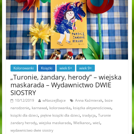
Kolorowanki
Książki
wiek 6+
wiek 9+
„Turonie, żandary, herody” – wiejska
maskarada – Wydawnictwo DWIE
SIOSTRY
,
10/12/2019
wNaszejBajce
Anna Kaźmierak
boże
,
,
,
,
narodzenie
karnawał
kolorowanka
książka aktywnościowa
,
,
,
książki dla dzieci
piękne książki dla dzieci
tradycja
Turonie
,
,
,
,
żandary herody
wiejska maskarada
Wielkanoc
wieś
wydawnictwo dwie siostry