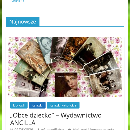
wiek 9+
Najnowsze
Dorośli
Książki
Książki katolickie
„Obce dziecko” – Wydawnictwo
ANCILLA
05/08/2026
wNaszejBajce
Możliwość komentowania