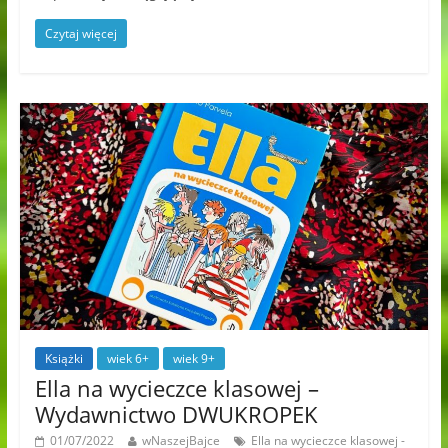
Czytaj więcej
Książki
wiek 6+
wiek 9+
Ella na wycieczce klasowej –
Wydawnictwo DWUKROPEK
01/07/2022
wNaszejBajce
Ella na wycieczce klasowej -