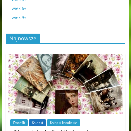
wiek 6+
wiek 9+
Najnowsze
Dorośli
Książki
Książki katolickie