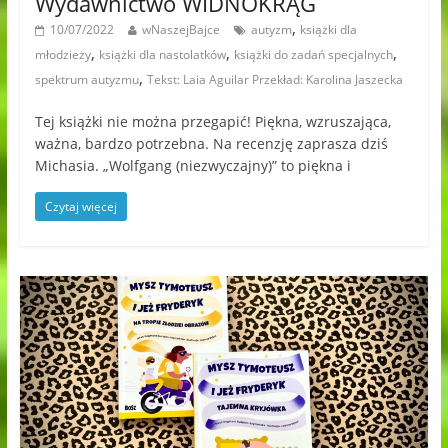
Wydawnictwo WIDNOKRĄG
,
10/07/2022
wNaszejBajce
autyzm
książki dla
,
,
,
młodzieży
książki dla nastolatków
książki do zadań specjalnych
,
spektrum autyzmu
Tekst: Laia Aguilar Przekład: Karolina Jaszecka
Tej książki nie można przegapić! Piękna, wzruszająca,
ważna, bardzo potrzebna. Na recenzję zaprasza dziś
Michasia. „Wolfgang (niezwyczajny)” to piękna i
Czytaj więcej