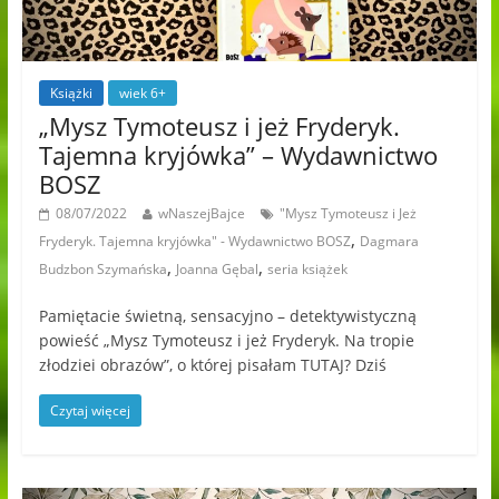
Książki
wiek 6+
„Mysz Tymoteusz i jeż Fryderyk.
Tajemna kryjówka” – Wydawnictwo
BOSZ
08/07/2022
wNaszejBajce
"Mysz Tymoteusz i Jeż
,
Fryderyk. Tajemna kryjówka" - Wydawnictwo BOSZ
Dagmara
,
,
Budzbon Szymańska
Joanna Gębal
seria książek
Pamiętacie świetną, sensacyjno – detektywistyczną
powieść „Mysz Tymoteusz i jeż Fryderyk. Na tropie
złodziei obrazów”, o której pisałam TUTAJ? Dziś
Czytaj więcej