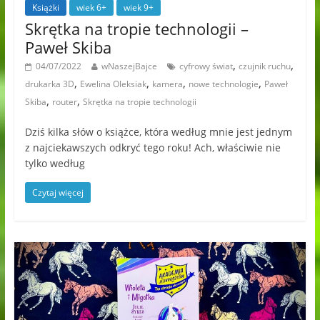
Książki
wiek 6+
wiek 9+
Skrętka na tropie technologii –
Paweł Skiba
,
,
04/07/2022
wNaszejBajce
cyfrowy świat
czujnik ruchu
,
,
,
,
drukarka 3D
Ewelina Oleksiak
kamera
nowe technologie
Paweł
,
,
Skiba
router
Skrętka na tropie technologii
Dziś kilka słów o książce, która według mnie jest jednym
z najciekawszych odkryć tego roku! Ach, właściwie nie
tylko według
Czytaj więcej