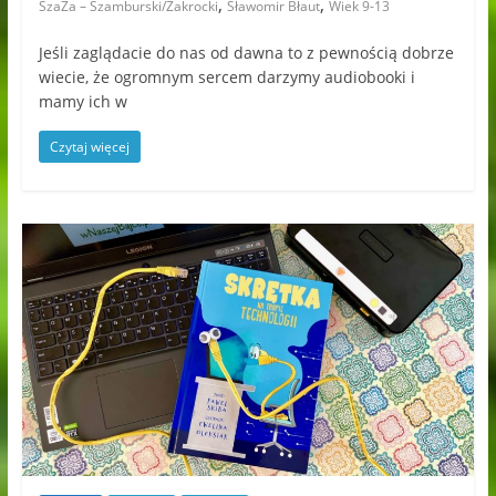
,
,
SzaZa – Szamburski/Zakrocki
Sławomir Błaut
Wiek 9-13
Jeśli zaglądacie do nas od dawna to z pewnością dobrze
wiecie, że ogromnym sercem darzymy audiobooki i
mamy ich w
Czytaj więcej