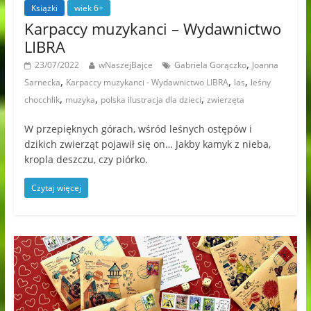
Książki
wiek 6+
Karpaccy muzykanci – Wydawnictwo
LIBRA
,
23/07/2022
wNaszejBajce
Gabriela Gorączko
Joanna
,
,
,
Sarnecka
Karpaccy muzykanci - Wydawnictwo LIBRA
las
leśny
,
,
,
chocchlik
muzyka
polska ilustracja dla dzieci
zwierzęta
W przepięknych górach, wśród leśnych ostępów i
dzikich zwierząt pojawił się on… Jakby kamyk z nieba,
kropla deszczu, czy piórko.
Czytaj więcej