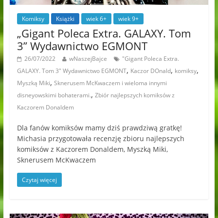
Komiksy
Książki
wiek 6+
wiek 9+
„Gigant Poleca Extra. GALAXY. Tom
3” Wydawnictwo EGMONT
26/07/2022
wNaszejBajce
"Gigant Poleca Extra.
,
,
,
GALAXY. Tom 3" Wydawnictwo EGMONT
Kaczor DOnald
komiksy
,
Myszką Miki
Sknerusem McKwaczem i wieloma innymi
,
disneyowskimi bohaterami.
Zbiór najlepszych komiksów z
Kaczorem Donaldem
Dla fanów komiksów mamy dziś prawdziwą gratkę!
Michasia przygotowała recenzję zbioru najlepszych
komiksów z Kaczorem Donaldem, Myszką Miki,
Sknerusem McKwaczem
Czytaj więcej