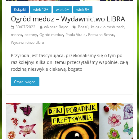
Książki
wiek 12+
wiek 6+
wiek 9+
Ogród meduz – Wydawnictwo LIBRA
,
,
30/07/2022
wNaszejBajce
Bossù
książki o meduzach
,
,
,
,
,
morza
oceany
Ogród meduz
Paola Vitale
Rossana Bossu
Wydawnictwo Libra
Przyroda jest fascynująca, przekonaliśmy się o tym po
raz kolejny! Kilka dni temu przeczytaliśmy wspólnie, całą
rodziną niezwykle ciekawą, bogato
Czytaj więcej