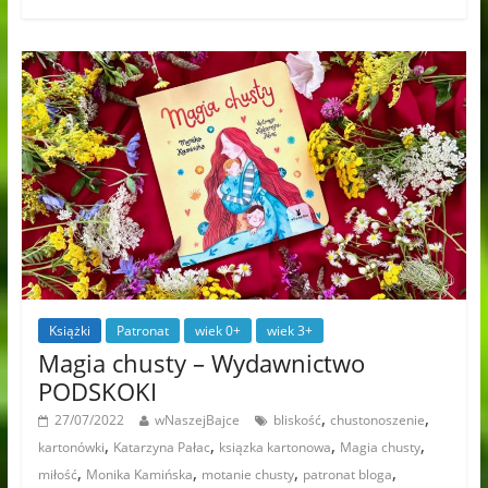
Książki
Patronat
wiek 0+
wiek 3+
Magia chusty – Wydawnictwo
PODSKOKI
,
,
27/07/2022
wNaszejBajce
bliskość
chustonoszenie
,
,
,
,
kartonówki
Katarzyna Pałac
ksiązka kartonowa
Magia chusty
,
,
,
,
miłość
Monika Kamińska
motanie chusty
patronat bloga