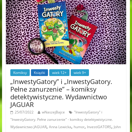
Komiksy
Książki
wiek 12+
wiek 9+
„InwestyGatory” i „InwestyGatory.
Pełne zanurzenie” – komiksy
detektywistyczne. Wydawnictwo
JAGUAR
25/07/2022
wNaszejBajce
"InwestyGatory" i
"InwestyGatory. Pełne zanurzenie" - komiksy detektywistyczne.
,
,
,
,
Wydawnictwo JAGUAR
Anna Lewicka
humor
InvestiGATORS
John