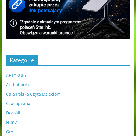
Kategorie
ARTYKUŁY
Audiobooki
Cała Polska Czyta Dzieciom
Czasopisma
Dorośli
Filmy
Gry