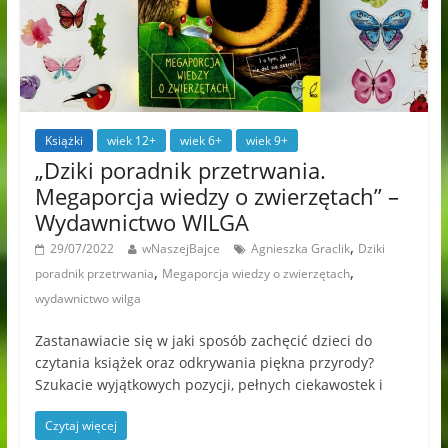
Książki
wiek 12+
wiek 6+
wiek 9+
„Dziki poradnik przetrwania.
Megaporcja wiedzy o zwierzętach” –
Wydawnictwo WILGA
,
29/07/2022
wNaszejBajce
Agnieszka Graclik
Dziki
,
,
poradnik przetrwania
Megaporcja wiedzy o zwierzętach
wydawnictwo wilga
Zastanawiacie się w jaki sposób zachęcić dzieci do
czytania książek oraz odkrywania piękna przyrody?
Szukacie wyjątkowych pozycji, pełnych ciekawostek i
Czytaj więcej