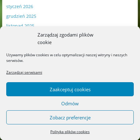
styczeń 2026
grudzień 2025
listopad 2025
Zarządzaj zgodami plików
październik 2025
cookie
wrzesień 2025
sierpień 2025
Używamy plików cookies w celu optymalizacji naszej witryny i naszych
serwisów.
lipiec 2025
Zarządzaj serwisami
czerwiec 2025
maj 2025
Zaakceptuj cookies
kwiecień 2025
Odmów
marzec 2025
luty 2025
Zobacz preferencje
styczeń 2025
Polityka plików cookies
grudzień 2024