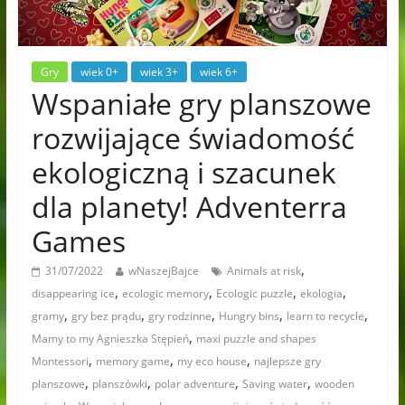
Gry
wiek 0+
wiek 3+
wiek 6+
Wspaniałe gry planszowe
rozwijające świadomość
ekologiczną i szacunek
dla planety! Adventerra
Games
,
31/07/2022
wNaszejBajce
Animals at risk
,
,
,
,
disappearing ice
ecologic memory
Ecologic puzzle
ekologia
,
,
,
,
,
gramy
gry bez prądu
gry rodzinne
Hungry bins
learn to recycle
,
Mamy to my Agnieszka Stępień
maxi puzzle and shapes
,
,
,
Montessori
memory game
my eco house
najlepsze gry
,
,
,
,
planszowe
planszówki
polar adventure
Saving water
wooden