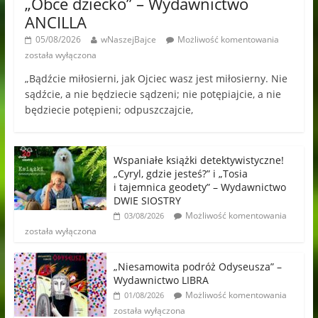
„Obce dziecko” – Wydawnictwo
ANCILLA
05/08/2026
wNaszejBajce
Możliwość komentowania
została wyłączona
„Bądźcie miłosierni, jak Ojciec wasz jest miłosierny. Nie
sądźcie, a nie będziecie sądzeni; nie potępiajcie, a nie
będziecie potępieni; odpuszczajcie,
Wspaniałe książki detektywistyczne!
„Cyryl, gdzie jesteś?” i „Tosia
i tajemnica geodety” – Wydawnictwo
DWIE SIOSTRY
Możliwość komentowania
03/08/2026
została wyłączona
„Niesamowita podróż Odyseusza” –
Wydawnictwo LIBRA
Możliwość komentowania
01/08/2026
została wyłączona