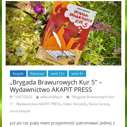
Książki
Patronat
wiek 12+
wiek 9+
„Brygada Brawurowych Kur 5” –
Wydawnictwo AKAPIT PRESS
14/07/2022
wNaszejBajce
"Brygada Brawurowych Kur
,
,
,
5" - Wydawnictwo AKAPIT PRESS
Adam Skrodzki
Kasia Cerazy
seria książek
Już po raz piąty mam przyjemność patronować jednej z