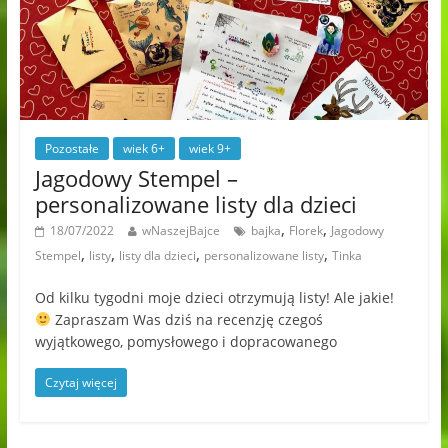
Pozostałe
wiek 6+
wiek 9+
Jagodowy Stempel –
personalizowane listy dla dzieci
,
,
18/07/2022
wNaszejBajce
bajka
Florek
Jagodowy
,
,
,
,
Stempel
listy
listy dla dzieci
personalizowane listy
Tinka
Od kilku tygodni moje dzieci otrzymują listy! Ale jakie!
Zapraszam Was dziś na recenzję czegoś
wyjątkowego, pomysłowego i dopracowanego
Czytaj więcej