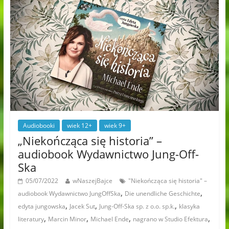
Audiobooki
wiek 12+
wiek 9+
„Niekończąca się historia” –
audiobook Wydawnictwo Jung-Off-
Ska
05/07/2022
wNaszejBajce
"Niekończąca się historia" –
,
,
audiobook Wydawnictwo JungOffSka
Die unendliche Geschichte
,
,
,
edyta jungowska
Jacek Sut
Jung-Off-Ska sp. z o.o. sp.k.
klasyka
,
,
,
,
literatury
Marcin Minor
Michael Ende
nagrano w Studio Efektura