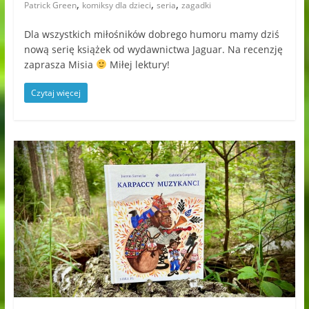
,
,
,
Patrick Green
komiksy dla dzieci
seria
zagadki
Dla wszystkich miłośników dobrego humoru mamy dziś
nową serię książek od wydawnictwa Jaguar. Na recenzję
zaprasza Misia
Miłej lektury!
Czytaj więcej