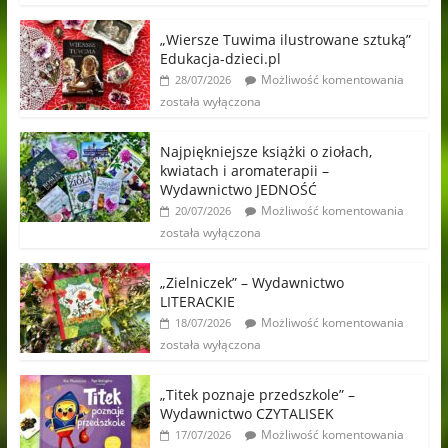
„Wiersze Tuwima ilustrowane sztuką”
Edukacja-dzieci.pl
Możliwość komentowania
28/07/2026
została wyłączona
Najpiękniejsze książki o ziołach,
kwiatach i aromaterapii –
Wydawnictwo JEDNOŚĆ
Możliwość komentowania
20/07/2026
została wyłączona
„Zielniczek” – Wydawnictwo
LITERACKIE
Możliwość komentowania
18/07/2026
została wyłączona
„Titek poznaje przedszkole” –
Wydawnictwo CZYTALISEK
Możliwość komentowania
17/07/2026