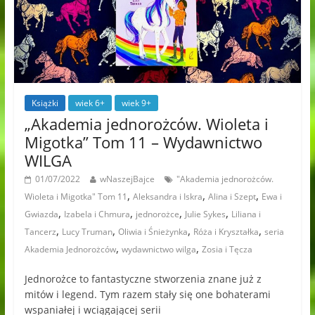
Książki
wiek 6+
wiek 9+
„Akademia jednorożców. Wioleta i
Migotka” Tom 11 – Wydawnictwo
WILGA
01/07/2022
wNaszejBajce
"Akademia jednorożców.
,
,
,
Wioleta i Migotka" Tom 11
Aleksandra i Iskra
Alina i Szept
Ewa i
,
,
,
,
Gwiazda
Izabela i Chmura
jednorożce
Julie Sykes
Liliana i
,
,
,
,
Tancerz
Lucy Truman
Oliwia i Śnieżynka
Róża i Kryształka
seria
,
,
Akademia Jednorożców
wydawnictwo wilga
Zosia i Tęcza
Jednorożce to fantastyczne stworzenia znane już z
mitów i legend. Tym razem stały się one bohaterami
wspaniałej i wciągającej serii