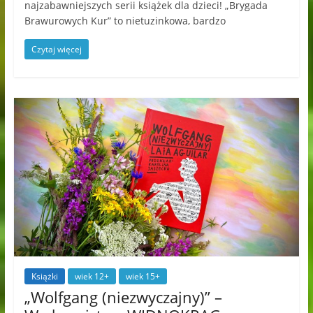
najzabawniejszych serii książek dla dzieci! „Brygada
Brawurowych Kur” to nietuzinkowa, bardzo
Czytaj więcej
Książki
wiek 12+
wiek 15+
„Wolfgang (niezwyczajny)” –