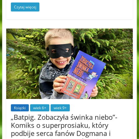
Czytaj więcej
Książki
wiek 6+
wiek 9+
„Batpig. Zobaczyła świnka niebo”-
Komiks o superprosiaku, który
podbije serca fanów Dogmana i