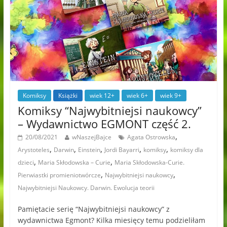
Komiksy
Książki
wiek 12+
wiek 6+
wiek 9+
Komiksy “Najwybitniejsi naukowcy”
– Wydawnictwo EGMONT część 2.
,
20/08/2021
wNaszejBajce
Agata Ostrowska
,
,
,
,
,
Arystoteles
Darwin
Einstein
Jordi Bayarri
komiksy
komiksy dla
,
,
dzieci
Maria Skłodowska – Curie
Maria Skłodowska-Curie.
,
,
Pierwiastki promieniotwórcze
Najwybitniejsi naukowcy
Najwybitniejsi Naukowcy. Darwin. Ewolucja teorii
Pamiętacie serię “Najwybitniejsi naukowcy” z
wydawnictwa Egmont? Kilka miesięcy temu podzieliłam