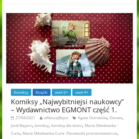
Komiksy
Książki
wiek 6+
wiek 9+
Komiksy „Najwybitniejsi naukowcy”
– Wydawnictwo EGMONT część 1.
,
,
27/04/2021
wNaszejBajce
Agata Ostrowska
Darwin
,
,
,
Jordi Bayarri
komiksy
komiksy dla dzieci
Maria Skłodowska -
,
,
Curie
Maria Skłodowska-Curie. Pierwiastki promieniotwórcze