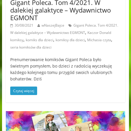
Gigant Poleca. Tom 4/2021. W
dalekiej galaktyce – Wydawnictwo
EGMONT
30/08/2021
wNaszejBajce
Gigant Poleca. Tom 4/2021.
,
W dalekiej galaktyce – Wydawnictwo EGMONT
Kaczor Donald
,
,
,
,
komiksy
komiks dla dzieci
komiksy dla dzieci
Michasia czyta
seria komiksów dla dzieci
Prenumerowanie komiksów Gigant Poleca było
świetnym pomysłem, bo dzieci z radością wyczekuję
każdego kolejnego tomu przygód swoich ulubionych
bohaterów. Dziś
Czytaj więcej