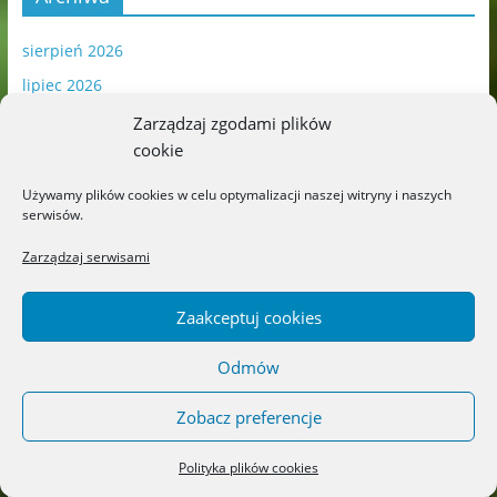
sierpień 2026
lipiec 2026
czerwiec 2026
Zarządzaj zgodami plików
cookie
maj 2026
kwiecień 2026
Używamy plików cookies w celu optymalizacji naszej witryny i naszych
serwisów.
marzec 2026
luty 2026
Zarządzaj serwisami
styczeń 2026
Zaakceptuj cookies
grudzień 2025
listopad 2025
Odmów
październik 2025
Zobacz preferencje
wrzesień 2025
sierpień 2025
Polityka plików cookies