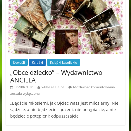
Dorośli
Książki
Książki katolickie
„Obce dziecko” – Wydawnictwo
ANCILLA
05/08/2026
wNaszejBajce
Możliwość komentowania
została wyłączona
„Bądźcie miłosierni, jak Ojciec wasz jest miłosierny. Nie
sądźcie, a nie będziecie sądzeni; nie potępiajcie, a nie
będziecie potępieni; odpuszczajcie,