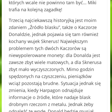
których wcale nie powinno tam być… Miki
trafia na kolejną zagadkę!
Trzecią najciekawszą historyjką jest moim
zdaniem „Źródło blasku”, także o Kaczorze
Donaldzie, jednak pojawia się tam również
kochany wujek Sknerus! Największym
problemem tych dwóch Kaczorów są
niewypolerowane monety: dla Donalda jest
zawsze zbyt wiele matowych, a dla Sknerusa
zbyt mało wyczyszczonych. Mimo godzin
spędzonych na czyszczeniu, pieniążków
wciąż pozostają brudne. Sytuacja jednak się
zmienia, kiedy Harpagon odnajduje
informacje o źródle, które nadaje blask
drobnym rzeczom z metalu. Jednak żeby
odnaleźć tę wodę, Donald będzie musiał