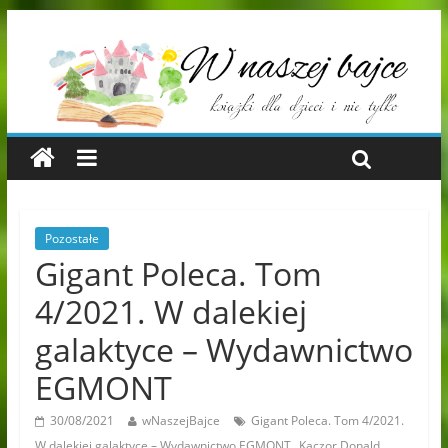
Pozostałe
Gigant Poleca. Tom
4/2021. W dalekiej
galaktyce – Wydawnictwo
EGMONT
30/08/2021
wNaszejBajce
Gigant Poleca. Tom 4/2021.
,
W dalekiej galaktyce – Wydawnictwo EGMONT
Kaczor Donald