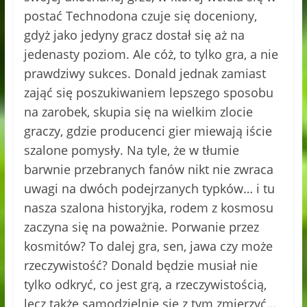
postać Technodona czuje się doceniony,
gdyż jako jedyny gracz dostał się aż na
jedenasty poziom. Ale cóż, to tylko gra, a nie
prawdziwy sukces. Donald jednak zamiast
zająć się poszukiwaniem lepszego sposobu
na zarobek, skupia się na wielkim zlocie
graczy, gdzie producenci gier miewają iście
szalone pomysły. Na tyle, że w tłumie
barwnie przebranych fanów nikt nie zwraca
uwagi na dwóch podejrzanych typków… i tu
nasza szalona historyjka, rodem z kosmosu
zaczyna się na poważnie. Porwanie przez
kosmitów? To dalej gra, sen, jawa czy może
rzeczywistość? Donald będzie musiał nie
tylko odkryć, co jest grą, a rzeczywistością,
lecz także samodzielnie się z tym zmierzyć…