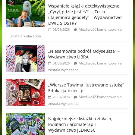
Wspaniałe książki detektywistyczne!
„Cyryl, gdzie jesteś?” i „Tosia
i tajemnica geodety” – Wydawnictwo
DWIE SIOSTRY
Możliwość komentowania
03/08/2026
została wyłączona
„Niesamowita podróż Odyseusza” –
Wydawnictwo LIBRA
Możliwość komentowania
01/08/2026
została wyłączona
„Wiersze Tuwima ilustrowane sztuką”
Edukacja-dzieci.pl
Możliwość komentowania
28/07/2026
została wyłączona
Najpiękniejsze książki o ziołach,
kwiatach i aromaterapii –
Wydawnictwo JEDNOŚĆ