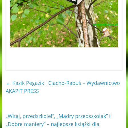
←
Kazik Pegazik i Ciacho-Rabuś – Wydawnictwo
AKAPIT PRESS
„Witaj, przedszkole!”, „Mądry przedszkolak” i
„Dobre maniery” – najlepsze książki dla