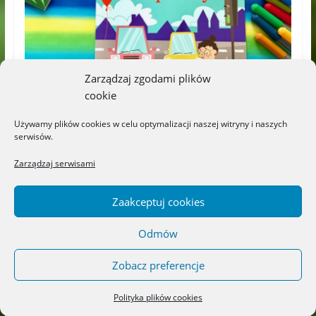
Zarządzaj zgodami plików
cookie
Używamy plików cookies w celu optymalizacji naszej witryny i naszych
serwisów.
Zarządzaj serwisami
Zaakceptuj cookies
„Mądry przedszkolak. Jestem bezpieczny”
Odmów
Zobacz preferencje
Polityka plików cookies