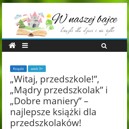
Książki
wiek 3+
„Witaj, przedszkole!”,
„Mądry przedszkolak” i
„Dobre maniery” –
najlepsze książki dla
przedszkolaków!