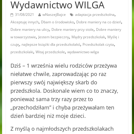
Wydawnictwo WILGA
,
31/08/2021
wNaszejBajce
adaptacja przedszkolna
,
,
,
Akceptuję innych
Dbam o środowisko
Dobre maniery na co dzień
,
,
Dobre maniery na ulicy
Dobre maniery przy stole
Dobre maniery
,
,
,
w towarzystwie
Jestem bezpieczny
Mądry przedszkolak
Myślę i
,
,
,
czuję
najlepsze książki dla przedszkolakó
Przedszkolak czyta
,
,
przedszkolaki
Witaj przedszkole
wydawnictwo wilga
Dziś – 1 września wielu rodziców przeżywa
niełatwe chwile, zaprowadzając po raz
pierwszy swój największy skarb do
przedszkola. Doskonale wiem co to znaczy,
ponieważ sama trzy razy przez to
„przechodziłam” i chyba przeżywałam ten
dzień bardziej niż moje dzieci.
Z myślą o najmłodszych przedszkolakach