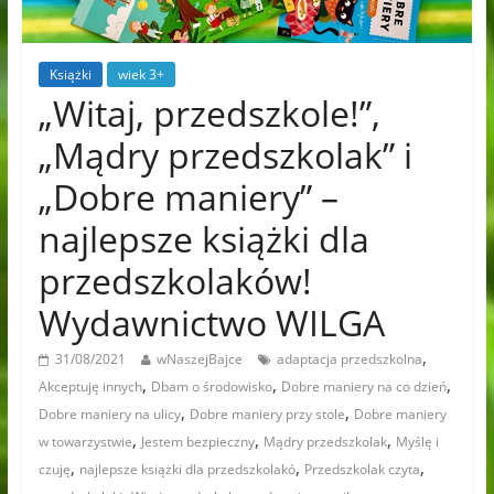
Książki
wiek 3+
„Witaj, przedszkole!”,
„Mądry przedszkolak” i
„Dobre maniery” –
najlepsze książki dla
przedszkolaków!
Wydawnictwo WILGA
,
31/08/2021
wNaszejBajce
adaptacja przedszkolna
,
,
,
Akceptuję innych
Dbam o środowisko
Dobre maniery na co dzień
,
,
Dobre maniery na ulicy
Dobre maniery przy stole
Dobre maniery
,
,
,
w towarzystwie
Jestem bezpieczny
Mądry przedszkolak
Myślę i
,
,
,
czuję
najlepsze książki dla przedszkolakó
Przedszkolak czyta