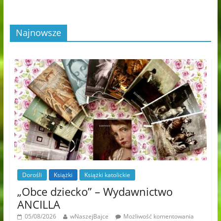
Najnowsze
Dorośli
Książki
Książki katolickie
„Obce dziecko” – Wydawnictwo
ANCILLA
05/08/2026
wNaszejBajce
Możliwość komentowania