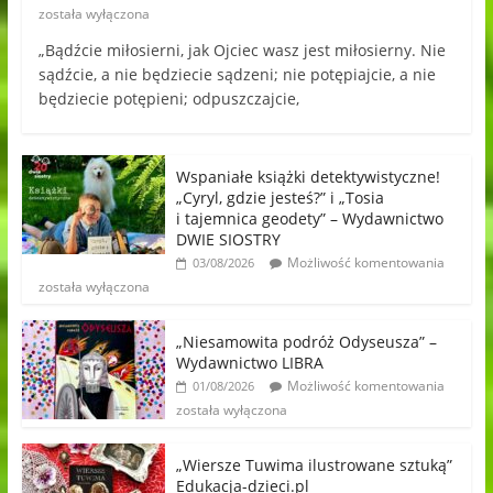
została wyłączona
„Bądźcie miłosierni, jak Ojciec wasz jest miłosierny. Nie
sądźcie, a nie będziecie sądzeni; nie potępiajcie, a nie
będziecie potępieni; odpuszczajcie,
Wspaniałe książki detektywistyczne!
„Cyryl, gdzie jesteś?” i „Tosia
i tajemnica geodety” – Wydawnictwo
DWIE SIOSTRY
Możliwość komentowania
03/08/2026
została wyłączona
„Niesamowita podróż Odyseusza” –
Wydawnictwo LIBRA
Możliwość komentowania
01/08/2026
została wyłączona
„Wiersze Tuwima ilustrowane sztuką”
Edukacja-dzieci.pl