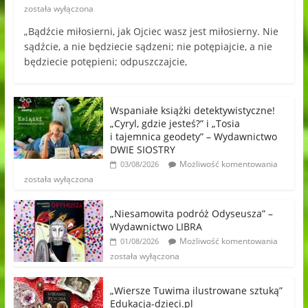
została wyłączona
„Bądźcie miłosierni, jak Ojciec wasz jest miłosierny. Nie
sądźcie, a nie będziecie sądzeni; nie potępiajcie, a nie
będziecie potępieni; odpuszczajcie,
Wspaniałe książki detektywistyczne!
„Cyryl, gdzie jesteś?” i „Tosia
i tajemnica geodety” – Wydawnictwo
DWIE SIOSTRY
Możliwość komentowania
03/08/2026
została wyłączona
„Niesamowita podróż Odyseusza” –
Wydawnictwo LIBRA
Możliwość komentowania
01/08/2026
została wyłączona
„Wiersze Tuwima ilustrowane sztuką”
Edukacja-dzieci.pl