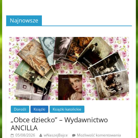
Najnowsze
Dorośli
Książki
Książki katolickie
„Obce dziecko” – Wydawnictwo
ANCILLA
05/08/2026
wNaszejBajce
Możliwość komentowania