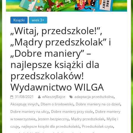
Książki
wiek 3+
„Witaj, przedszkole!”,
„Mądry przedszkolak” i
„Dobre maniery” –
najlepsze książki dla
przedszkolaków!
Wydawnictwo WILGA
,
31/08/2021
wNaszejBajce
adaptacja przedszkolna
,
,
,
Akceptuję innych
Dbam o środowisko
Dobre maniery na co dzień
,
,
Dobre maniery na ulicy
Dobre maniery przy stole
Dobre maniery
,
,
,
w towarzystwie
Jestem bezpieczny
Mądry przedszkolak
Myślę i
,
,
,
czuję
najlepsze książki dla przedszkolakó
Przedszkolak czyta