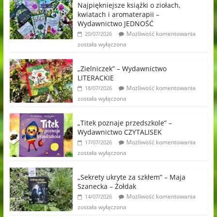
Najpiękniejsze książki o ziołach,
kwiatach i aromaterapii –
Wydawnictwo JEDNOŚĆ
Możliwość komentowania
20/07/2026
została wyłączona
„Zielniczek” – Wydawnictwo
LITERACKIE
Możliwość komentowania
18/07/2026
została wyłączona
„Titek poznaje przedszkole” –
Wydawnictwo CZYTALISEK
Możliwość komentowania
17/07/2026
została wyłączona
„Sekrety ukryte za szkłem” – Maja
Szanecka – Żołdak
Możliwość komentowania
14/07/2026
została wyłączona