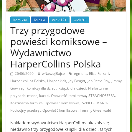
Komiksy
Książki
wiek 12+
wiek 9+
Trzy przygodowe
powieści komiksowe –
Wydawnictwo
HarperCollins Polska
,
,
26/06/2020
wNaszejBajce
egmont
Elisa Ferrari
,
,
,
,
Harper collins Polska
Harper kids
Jay Fosgitt
Jen Petro-Roy
Jimmy
,
,
,
Gownley
komiksy dla dzieci
książki dla dzieci
Niefortunne
,
przypadki młodej kaczki. Opowieść komiksowa
STRACHOSFERA.
,
Koszmarna formuła. Opowieść komiksowa
SZPIEGOMANIA.
,
Podwójny przekręt. Opowieść komiksowa
Tommy Greenwald
Nakładem wydawnictwa HarperCollins ukazały się
niedawno trzy przygodowe książki dla dzieci. O tych