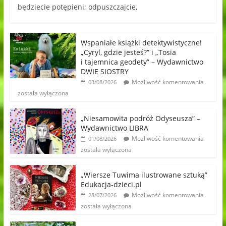
będziecie potępieni; odpuszczajcie,
Wspaniałe książki detektywistyczne!
„Cyryl, gdzie jesteś?” i „Tosia
i tajemnica geodety” – Wydawnictwo
DWIE SIOSTRY
Możliwość komentowania
03/08/2026
została wyłączona
„Niesamowita podróż Odyseusza” –
Wydawnictwo LIBRA
Możliwość komentowania
01/08/2026
została wyłączona
„Wiersze Tuwima ilustrowane sztuką”
Edukacja-dzieci.pl
Możliwość komentowania
28/07/2026
została wyłączona