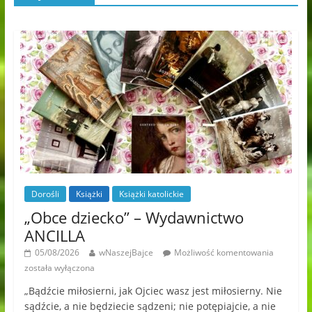
Dorośli
Książki
Książki katolickie
„Obce dziecko” – Wydawnictwo
ANCILLA
05/08/2026
wNaszejBajce
Możliwość komentowania
została wyłączona
„Bądźcie miłosierni, jak Ojciec wasz jest miłosierny. Nie
sądźcie, a nie będziecie sądzeni; nie potępiajcie, a nie