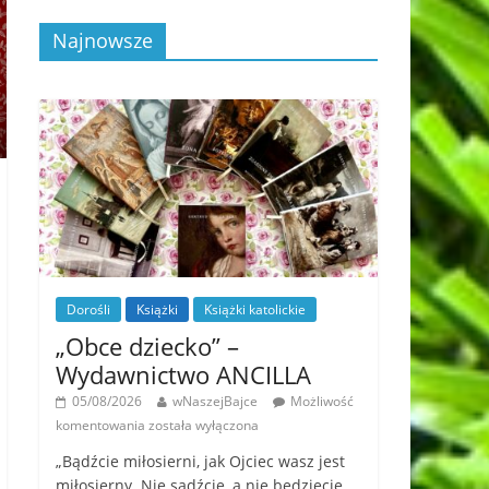
Najnowsze
Dorośli
Książki
Książki katolickie
„Obce dziecko” –
Wydawnictwo ANCILLA
05/08/2026
wNaszejBajce
Możliwość
komentowania
została wyłączona
„Bądźcie miłosierni, jak Ojciec wasz jest
miłosierny. Nie sądźcie, a nie będziecie