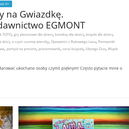
iek 9+
sy na Gwiazdkę.
dawnictwo EGMONT
,
,
,
,
k TOTO
gry planszowe dla dzieci
komiksy dla dzieci
książki dla dzieci
,
,
,
a dzici
o czym szumią wierzby
Opowieści z Bukowego Lasu
Pamiętniki
,
,
,
,
,
wie
pomysł na prezent
prezentownik
seria książek
Ubongo Duo
Wujek
bdarować ukochane osoby czymś pięknym! Często pytacie mnie o