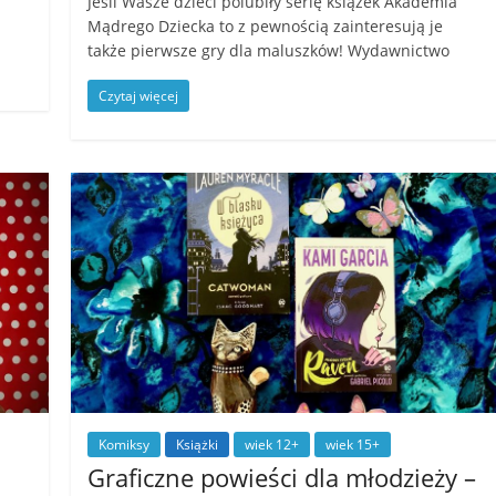
Jeśli Wasze dzieci polubiły serię książek Akademia
Mądrego Dziecka to z pewnością zainteresują je
także pierwsze gry dla maluszków! Wydawnictwo
Czytaj więcej
Komiksy
Książki
wiek 12+
wiek 15+
Graficzne powieści dla młodzieży –