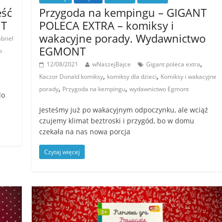
eść
Przygoda na kempingu – GIGANT
NT
POLECA EXTRA – komiksy i
wakacyjne porady. Wydawnictwo
briel
EGMONT
o
,
12/08/2021
wNaszejBajce
Gigant poleca extra
,
,
Kaczor Donald komiksy
komiksy dla dzieci
Komiksy i wakacyjne
,
,
porady
Przygoda na kempingu
wydawnictwo Egmont
do
Jesteśmy już po wakacyjnym odpoczynku, ale wciąż
czujemy klimat beztroski i przygód, bo w domu
czekała na nas nowa porcja
Czytaj więcej