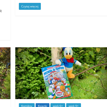
Czytaj więcej
ą
Komiksy
Książki
wiek 6+
wiek 9+