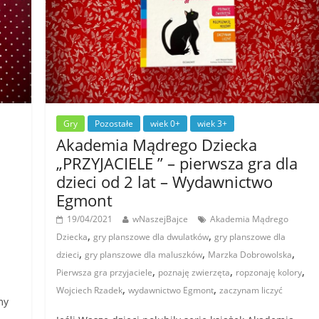
Gry
Pozostałe
wiek 0+
wiek 3+
Akademia Mądrego Dziecka
„PRZYJACIELE ” – pierwsza gra dla
dzieci od 2 lat – Wydawnictwo
Egmont
19/04/2021
wNaszejBajce
Akademia Mądrego
,
,
Dziecka
gry planszowe dla dwulatków
gry planszowe dla
,
,
,
dzieci
gry planszowe dla maluszków
Marzka Dobrowolska
,
,
,
Pierwsza gra przyjaciele
poznaję zwierzęta
ropzonaję kolory
,
,
Wojciech Rzadek
wydawnictwo Egmont
zaczynam liczyć
my