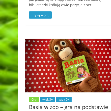
biblioteczki królują dwie pozycje z serii
Czytaj więcej
Gry
wiek 3+
wiek 6+
Basia w zoo – gra na podstawie