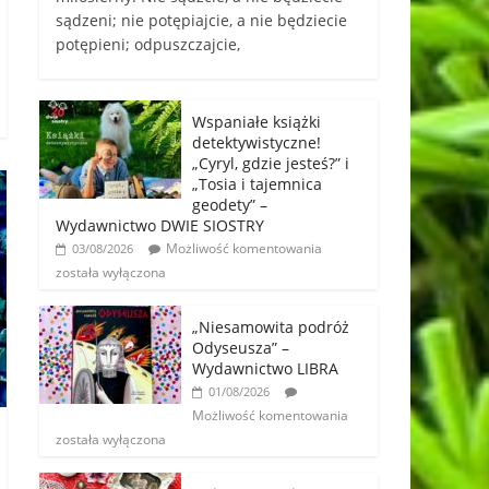
sądzeni; nie potępiajcie, a nie będziecie
potępieni; odpuszczajcie,
Wspaniałe książki
detektywistyczne!
„Cyryl, gdzie jesteś?” i
„Tosia i tajemnica
geodety” –
Wydawnictwo DWIE SIOSTRY
Możliwość komentowania
03/08/2026
została wyłączona
„Niesamowita podróż
Odyseusza” –
Wydawnictwo LIBRA
01/08/2026
Możliwość komentowania
została wyłączona