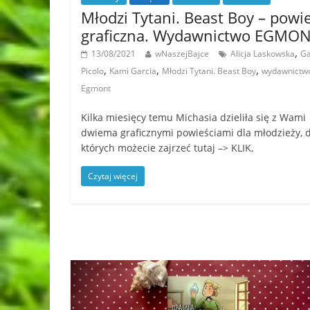
Młodzi Tytani. Beast Boy – powi
graficzna. Wydawnictwo EGMO
,
13/08/2021
wNaszejBajce
Alicja Laskowska
Ga
,
,
,
Picolo
Kami Garcia
Młodzi Tytani. Beast Boy
wydawnictw
Egmont
Kilka miesięcy temu Michasia dzieliła się z Wami
dwiema graficznymi powieściami dla młodzieży, 
których możecie zajrzeć tutaj –> KLIK,
Czytaj więcej