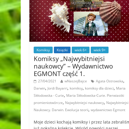
Komiksy
Książki
wiek 6+
wiek 9+
Komiksy „Najwybitniejsi
naukowcy” – Wydawnictwo
EGMONT część 1.
,
27/04/2021
wNaszejBajce
Agata Ostrowska
,
,
,
,
Darwin
Jordi Bayarri
komiksy
komiksy dla dzieci
Maria
,
Skłodowska - Curie
Maria Skłodowska-Curie. Pierwiastki
,
,
promieniotwórcze
Najwybitniejsi naukowcy
Najwybitniejsi
,
Naukowcy. Darwin. Ewolucja teorii
wydawnictwo Egmont
Moje dzieci kochają komiksy i przez lata zebraliś
już pokaźną kolekcję. Wśród nowości naszej