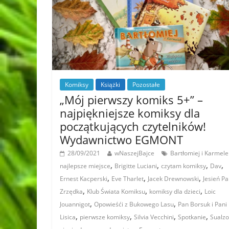
Komiksy
Książki
Pozostałe
„Mój pierwszy komiks 5+” –
najpiękniejsze komiksy dla
początkujących czytelników!
Wydawnictwo EGMONT
28/09/2021
wNaszejBajce
Bartłomiej i Karmele
,
,
,
,
najlepsze miejsce
Brigitte Luciani
czytam komiksy
Dav
,
,
,
Ernest Kacperski
Eve Tharlet
Jacek Drewnowski
Jesień P
,
,
,
Zrzędka
Klub Świata Komiksu
komiksy dla dzieci
Loic
,
,
Jouannigot
Opowieśći z Bukowego Lasu
Pan Borsuk i Pani
,
,
,
,
Lisica
pierwsze komiksy
Silvia Vecchini
Spotkanie
Sualzo