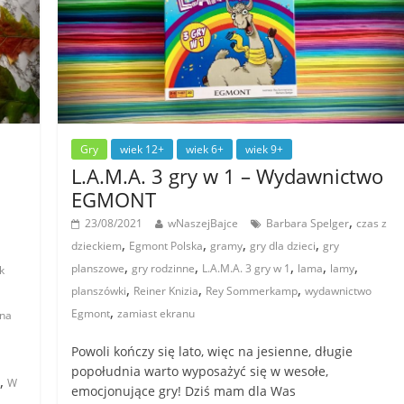
Gry
wiek 12+
wiek 6+
wiek 9+
L.A.M.A. 3 gry w 1 – Wydawnictwo
EGMONT
,
23/08/2021
wNaszejBajce
Barbara Spelger
czas z
,
,
,
,
dzieckiem
Egmont Polska
gramy
gry dla dzieci
gry
,
,
,
,
,
planszowe
gry rodzinne
L.A.M.A. 3 gry w 1
lama
lamy
k
,
,
,
planszówki
Reiner Knizia
Rey Sommerkamp
wydawnictwo
,
Egmont
zamiast ekranu
ana
Powoli kończy się lato, więc na jesienne, długie
popołudnia warto wyposażyć się w wesołe,
,
W
emocjonujące gry! Dziś mam dla Was