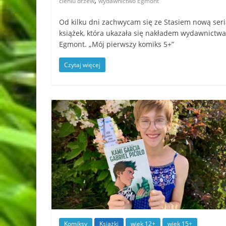
,
cieniu drzew
wydawnictwo Egmont
Od kilku dni zachwycam się ze Stasiem nową seri
książek, która ukazała się nakładem wydawnictwa
Egmont. „Mój pierwszy komiks 5+”
Czytaj więcej
Komiksy
Książki
wiek 12+
wiek 15+