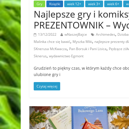
Gry
Książki
wiek 12+
wiek 3+
wiek 6+
w
Najlepsze gry i komik
PREZENTOWNIK – Wy
,
13/12/2022
wNaszejBajce
Archimedes
Dzioba
,
,
Malinka chce się bawić
Myszka Miki
najlepsze prezenty dl
,
,
SKnerusa McKwacza
Pan Borsuk i Pani Lisica
Pędzące żół
,
Sknerus
wydawnictwo Egmont
Grudzień to piękny czas, w którym każdy chce o
ulubione gry i
Czytaj więcej