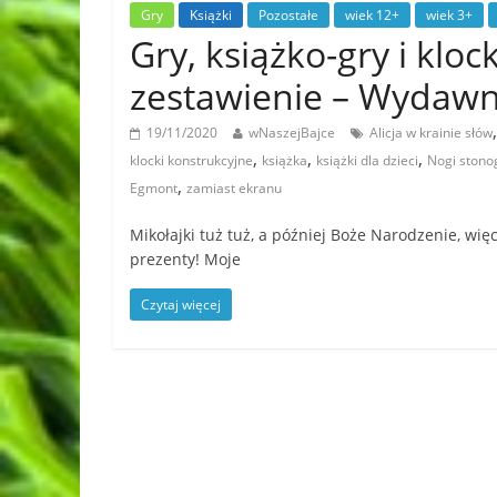
Gry
Książki
Pozostałe
wiek 12+
wiek 3+
Gry, książko-gry i kloc
zestawienie – Wyda
19/11/2020
wNaszejBajce
Alicja w krainie słów
,
,
,
klocki konstrukcyjne
książka
książki dla dzieci
Nogi stono
,
Egmont
zamiast ekranu
Mikołajki tuż tuż, a później Boże Narodzenie, wi
prezenty! Moje
Czytaj więcej