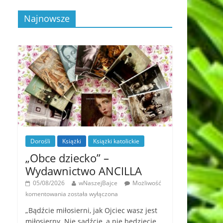
Najnowsze
Dorośli
Książki
Książki katolickie
„Obce dziecko” –
Wydawnictwo ANCILLA
05/08/2026
wNaszejBajce
Możliwość
komentowania
została wyłączona
„Bądźcie miłosierni, jak Ojciec wasz jest
miłosierny. Nie sądźcie, a nie będziecie