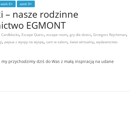
wiek 6+
wiek 9+
ki – nasze rodzinne
wnictwo EGMONT
,
,
,
,
,
,
Cardblocks
Escape Quesr
escape room
gry dla dzieci
Grzegorz Rejchtman
,
,
,
,
gi
papua z wyspy na wyspę
sam w salem
świat wirtualny
wydawnictwo
ęc my przychodzimy dziś do Was z małą inspiracją na udane