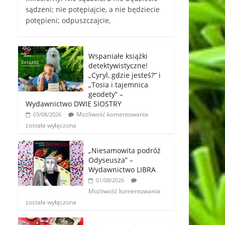
sądzeni; nie potępiajcie, a nie będziecie
potępieni; odpuszczajcie,
Wspaniałe książki
detektywistyczne!
„Cyryl, gdzie jesteś?” i
„Tosia i tajemnica
geodety” –
Wydawnictwo DWIE SIOSTRY
Możliwość komentowania
03/08/2026
została wyłączona
„Niesamowita podróż
Odyseusza” –
Wydawnictwo LIBRA
01/08/2026
Możliwość komentowania
została wyłączona