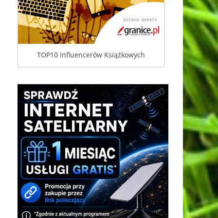
TOP10 Influencerów Książkowych