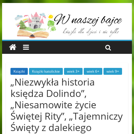
Książki
Książki katolickie
wiek 3+
wiek 6+
wiek 9+
„Niezwykła historia
księdza Dolindo”,
„Niesamowite życie
Świętej Rity”, „Tajemniczy
Święty z dalekiego