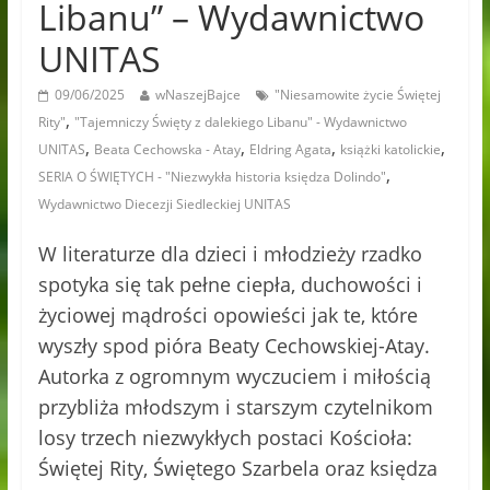
Libanu” – Wydawnictwo
UNITAS
09/06/2025
wNaszejBajce
"Niesamowite życie Świętej
,
Rity"
"Tajemniczy Święty z dalekiego Libanu" - Wydawnictwo
,
,
,
,
UNITAS
Beata Cechowska - Atay
Eldring Agata
książki katolickie
,
SERIA O ŚWIĘTYCH - "Niezwykła historia księdza Dolindo"
Wydawnictwo Diecezji Siedleckiej UNITAS
W literaturze dla dzieci i młodzieży rzadko
spotyka się tak pełne ciepła, duchowości i
życiowej mądrości opowieści jak te, które
wyszły spod pióra Beaty Cechowskiej-Atay.
Autorka z ogromnym wyczuciem i miłością
przybliża młodszym i starszym czytelnikom
losy trzech niezwykłych postaci Kościoła:
Świętej Rity, Świętego Szarbela oraz księdza