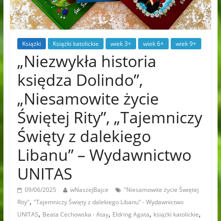
Książki
Książki katolickie
wiek 3+
wiek 6+
wiek 9+
„Niezwykła historia
księdza Dolindo”,
„Niesamowite życie
Świętej Rity”, „Tajemniczy
Święty z dalekiego
Libanu” – Wydawnictwo
UNITAS
09/06/2025
wNaszejBajce
"Niesamowite życie Świętej
,
Rity"
"Tajemniczy Święty z dalekiego Libanu" - Wydawnictwo
,
,
,
,
UNITAS
Beata Cechowska - Atay
Eldring Agata
książki katolickie