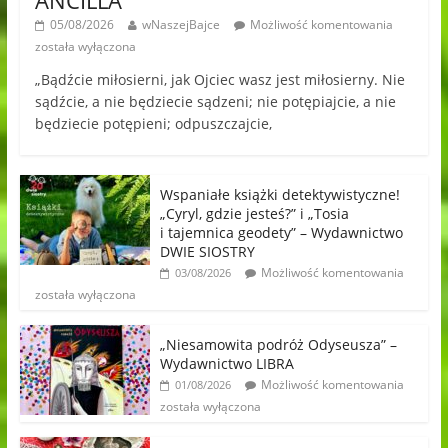
ANCILLA
05/08/2026
wNaszejBajce
Możliwość komentowania
została wyłączona
„Bądźcie miłosierni, jak Ojciec wasz jest miłosierny. Nie
sądźcie, a nie będziecie sądzeni; nie potępiajcie, a nie
będziecie potępieni; odpuszczajcie,
Wspaniałe książki detektywistyczne!
„Cyryl, gdzie jesteś?” i „Tosia
i tajemnica geodety” – Wydawnictwo
DWIE SIOSTRY
Możliwość komentowania
03/08/2026
została wyłączona
„Niesamowita podróż Odyseusza” –
Wydawnictwo LIBRA
Możliwość komentowania
01/08/2026
została wyłączona