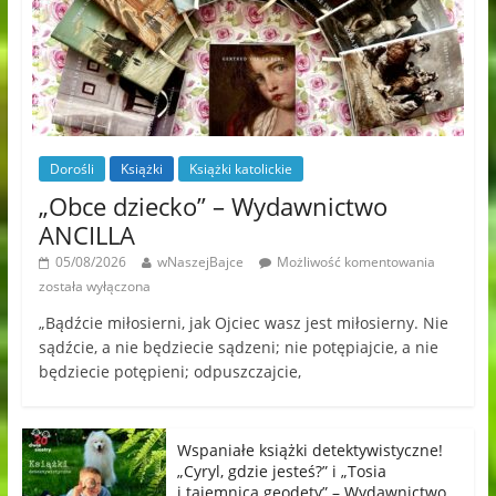
Dorośli
Książki
Książki katolickie
„Obce dziecko” – Wydawnictwo
ANCILLA
05/08/2026
wNaszejBajce
Możliwość komentowania
została wyłączona
„Bądźcie miłosierni, jak Ojciec wasz jest miłosierny. Nie
sądźcie, a nie będziecie sądzeni; nie potępiajcie, a nie
będziecie potępieni; odpuszczajcie,
Wspaniałe książki detektywistyczne!
„Cyryl, gdzie jesteś?” i „Tosia
i tajemnica geodety” – Wydawnictwo