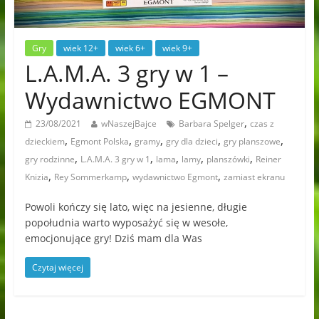
Gry
wiek 12+
wiek 6+
wiek 9+
L.A.M.A. 3 gry w 1 –
Wydawnictwo EGMONT
,
23/08/2021
wNaszejBajce
Barbara Spelger
czas z
,
,
,
,
,
dzieckiem
Egmont Polska
gramy
gry dla dzieci
gry planszowe
,
,
,
,
,
gry rodzinne
L.A.M.A. 3 gry w 1
lama
lamy
planszówki
Reiner
,
,
,
Knizia
Rey Sommerkamp
wydawnictwo Egmont
zamiast ekranu
Powoli kończy się lato, więc na jesienne, długie
popołudnia warto wyposażyć się w wesołe,
emocjonujące gry! Dziś mam dla Was
Czytaj więcej