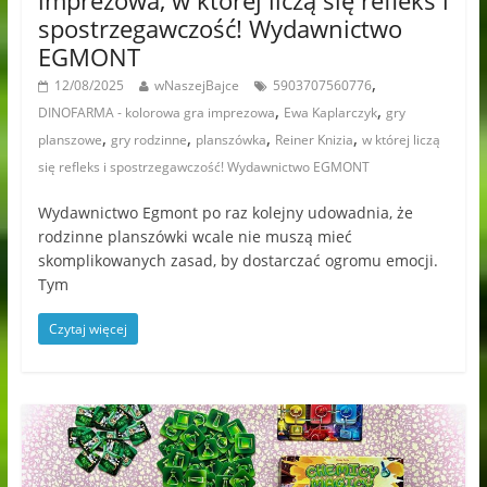
imprezowa, w której liczą się refleks i
spostrzegawczość! Wydawnictwo
EGMONT
,
12/08/2025
wNaszejBajce
5903707560776
,
,
DINOFARMA - kolorowa gra imprezowa
Ewa Kaplarczyk
gry
,
,
,
,
planszowe
gry rodzinne
planszówka
Reiner Knizia
w której liczą
się refleks i spostrzegawczość! Wydawnictwo EGMONT
Wydawnictwo Egmont po raz kolejny udowadnia, że
rodzinne planszówki wcale nie muszą mieć
skomplikowanych zasad, by dostarczać ogromu emocji.
Tym
Czytaj więcej