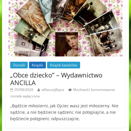
Dorośli
Książki
Książki katolickie
„Obce dziecko” – Wydawnictwo
ANCILLA
05/08/2026
wNaszejBajce
Możliwość komentowania
została wyłączona
„Bądźcie miłosierni, jak Ojciec wasz jest miłosierny. Nie
sądźcie, a nie będziecie sądzeni; nie potępiajcie, a nie
będziecie potępieni; odpuszczajcie,