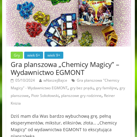
Gry
wiek 6+
wiek 9+
Gra planszowa „Chemicy Magicy” –
Wydawnictwo EGMONT
05/10/2024
wNaszejBajce
Gra planszowa "Chemicy
,
,
,
Magicy" - Wydawnictwo EGMONT
gry bez prądu
gry familijne
gry
,
,
,
planszowe
Piotr Sokołowski
planszowe gry rodzinne
Reiner
Knizia
Dziś mam dla Was bardzo wybuchową grę, pełną
eksperymentów, mikstur, eliksirów, złota… „Chemicy
Magicy” od wydawnictwa EGMONT to ekscytująca
planszówka