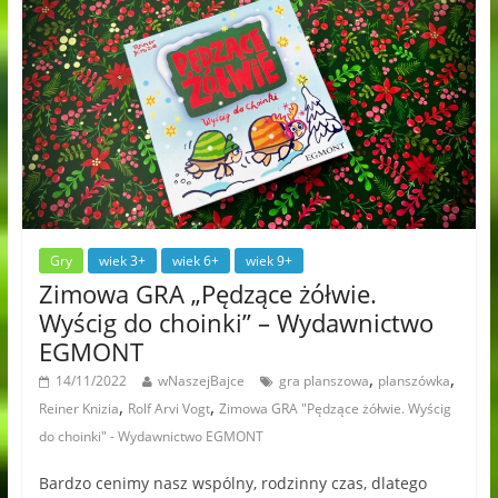
Gry
wiek 3+
wiek 6+
wiek 9+
Zimowa GRA „Pędzące żółwie.
Wyścig do choinki” – Wydawnictwo
EGMONT
,
,
14/11/2022
wNaszejBajce
gra planszowa
planszówka
,
,
Reiner Knizia
Rolf Arvi Vogt
Zimowa GRA "Pędzące żółwie. Wyścig
do choinki" - Wydawnictwo EGMONT
Bardzo cenimy nasz wspólny, rodzinny czas, dlatego