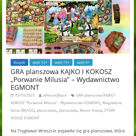
Książki
wiek 12+
wiek 15+
wiek 9+
GRA planszowa KAJKO I KOKOSZ
„Porwanie Milusia” – Wydawnictwo
EGMONT
05/10/2025
wNaszejBajce
GRA planszowa KAJKO I
,
KOKOSZ "Porwanie Milusia" - Wydawnictwo EGMONT
Magdalena
,
,
,
,
Kania MEAGO
planszówka
planszówki
Reiner Knizia
STORY
HOUSE EGMONT
Na Trygława! Wreszcie pojawiła się gra planszowa, która