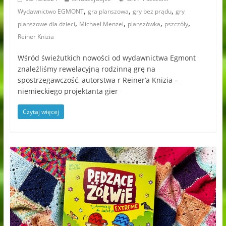
,
,
,
Wydawnictwo EGMONT
gra planszowa
gry bez prądu
gry
,
,
,
,
planszowe dla dzieci
Michael Menzel
planszówka
pszczóly
Reiner Knizia
Wśród świeżutkich nowości od wydawnictwa Egmont
znaleźliśmy rewelacyjną rodzinną grę na
spostrzegawczość, autorstwa r Reiner’a Knizia –
niemieckiego projektanta gier
Czytaj więcej