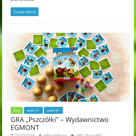
Czytaj więcej
Gry
wiek 3+
wiek 6+
GRA „Pszczółki” – Wydawnictwo
EGMONT
03/10/2024
wNaszejBajce
GRA "Pszczółki" -