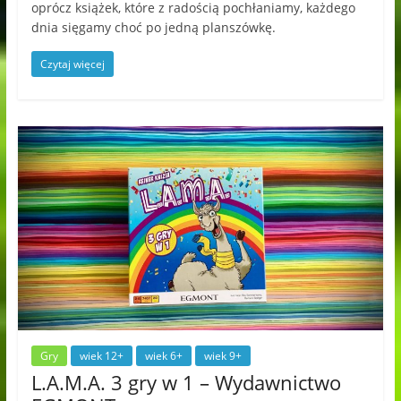
oprócz książek, które z radością pochłaniamy, każdego
dnia sięgamy choć po jedną planszówkę.
Czytaj więcej
Gry
wiek 12+
wiek 6+
wiek 9+
L.A.M.A. 3 gry w 1 – Wydawnictwo