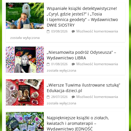
Wspaniałe książki detektywistyczne!
„Cyryl, gdzie jesteś?” i „Tosia
i tajemnica geodety” – Wydawnictwo
DWIE SIOSTRY
Możliwość komentowania
03/08/2026
została wyłączona
„Niesamowita podróż Odyseusza” –
Wydawnictwo LIBRA
Możliwość komentowania
01/08/2026
została wyłączona
„Wiersze Tuwima ilustrowane sztuką”
Edukacja-dzieci.pl
Możliwość komentowania
28/07/2026
została wyłączona
Najpiękniejsze książki o ziołach,
kwiatach i aromaterapii –
Wydawnictwo JEDNOŚĆ