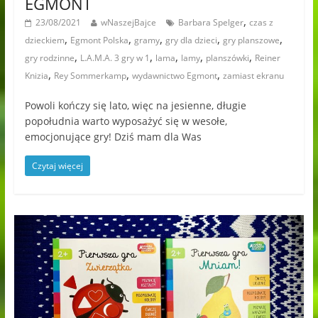
EGMONT
,
23/08/2021
wNaszejBajce
Barbara Spelger
czas z
,
,
,
,
,
dzieckiem
Egmont Polska
gramy
gry dla dzieci
gry planszowe
,
,
,
,
,
gry rodzinne
L.A.M.A. 3 gry w 1
lama
lamy
planszówki
Reiner
,
,
,
Knizia
Rey Sommerkamp
wydawnictwo Egmont
zamiast ekranu
Powoli kończy się lato, więc na jesienne, długie
popołudnia warto wyposażyć się w wesołe,
emocjonujące gry! Dziś mam dla Was
Czytaj więcej