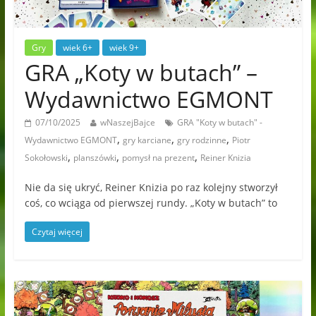
Gry
wiek 6+
wiek 9+
GRA „Koty w butach” –
Wydawnictwo EGMONT
07/10/2025
wNaszejBajce
GRA "Koty w butach" -
,
,
,
Wydawnictwo EGMONT
gry karciane
gry rodzinne
Piotr
,
,
,
Sokołowski
planszówki
pomysł na prezent
Reiner Knizia
Nie da się ukryć, Reiner Knizia po raz kolejny stworzył
coś, co wciąga od pierwszej rundy. „Koty w butach” to
Czytaj więcej