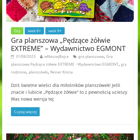
Gry
wiek 6+
wiek 9+
Gra planszowa „Pędzące żółwie
EXTREME” – Wydawnictwo EGMONT
,
31/08/2023
wNaszejBajce
gra planszowa
Gra
,
planszowa Pędzące żółwie EXTREME - Wydawnictwo EGMONT
gry
,
,
rodzinne
planszówki
Reiner Knizia
Dziś świetne wieści dla miłośników planszówek! Jeśli
znacie i lubicie „Pędzące żółwie” to z pewnością ucieszy
Was nowa wersja tej
Czytaj więcej