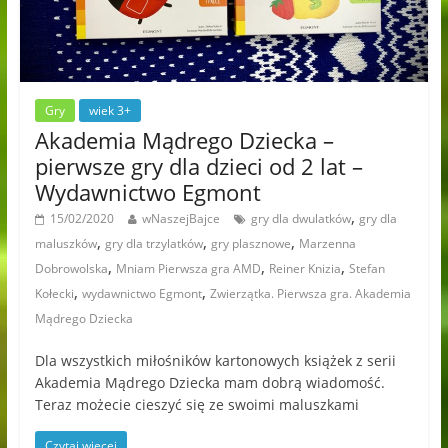
Gry
wiek 3+
Akademia Mądrego Dziecka –
pierwsze gry dla dzieci od 2 lat –
Wydawnictwo Egmont
,
15/02/2020
wNaszejBajce
gry dla dwulatków
gry dla
,
,
,
maluszków
gry dla trzylatków
gry plasznowe
Marzenna
,
,
,
Dobrowolska
Mniam Pierwsza gra AMD
Reiner Knizia
Stefan
,
,
Kołecki
wydawnictwo Egmont
Zwierzątka. Pierwsza gra. Akademia
Mądrego Dziecka
Dla wszystkich miłośników kartonowych książek z serii
Akademia Mądrego Dziecka mam dobrą wiadomość.
Teraz możecie cieszyć się ze swoimi maluszkami
Czytaj więcej