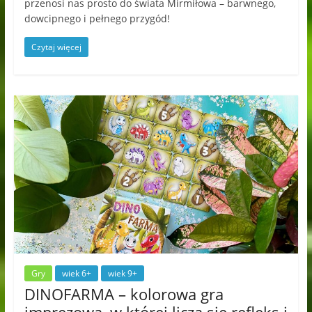
przenosi nas prosto do świata Mirmiłowa – barwnego,
dowcipnego i pełnego przygód!
Czytaj więcej
Gry
wiek 6+
wiek 9+
DINOFARMA – kolorowa gra