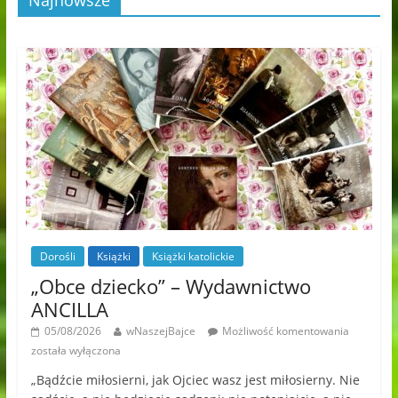
Najnowsze
Dorośli
Książki
Książki katolickie
„Obce dziecko” – Wydawnictwo
ANCILLA
05/08/2026
wNaszejBajce
Możliwość komentowania
została wyłączona
„Bądźcie miłosierni, jak Ojciec wasz jest miłosierny. Nie