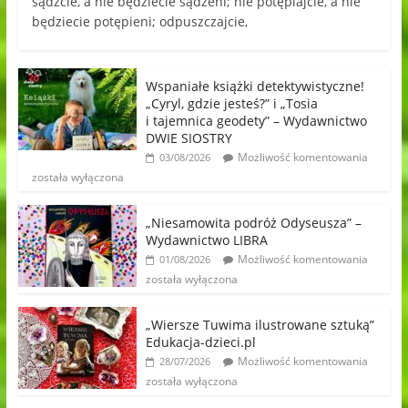
sądźcie, a nie będziecie sądzeni; nie potępiajcie, a nie
będziecie potępieni; odpuszczajcie,
Wspaniałe książki detektywistyczne!
„Cyryl, gdzie jesteś?” i „Tosia
i tajemnica geodety” – Wydawnictwo
DWIE SIOSTRY
Możliwość komentowania
03/08/2026
została wyłączona
„Niesamowita podróż Odyseusza” –
Wydawnictwo LIBRA
Możliwość komentowania
01/08/2026
została wyłączona
„Wiersze Tuwima ilustrowane sztuką”
Edukacja-dzieci.pl
Możliwość komentowania
28/07/2026
została wyłączona