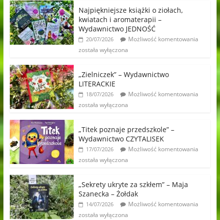
Najpiękniejsze książki o ziołach,
kwiatach i aromaterapii –
Wydawnictwo JEDNOŚĆ
Możliwość komentowania
20/07/2026
została wyłączona
„Zielniczek” – Wydawnictwo
LITERACKIE
Możliwość komentowania
18/07/2026
została wyłączona
„Titek poznaje przedszkole” –
Wydawnictwo CZYTALISEK
Możliwość komentowania
17/07/2026
została wyłączona
„Sekrety ukryte za szkłem” – Maja
Szanecka – Żołdak
Możliwość komentowania
14/07/2026
została wyłączona