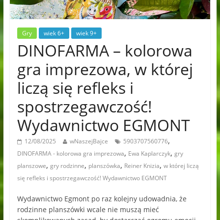
Gry
wiek 6+
wiek 9+
DINOFARMA – kolorowa
gra imprezowa, w której
liczą się refleks i
spostrzegawczość!
Wydawnictwo EGMONT
,
12/08/2025
wNaszejBajce
5903707560776
,
,
DINOFARMA - kolorowa gra imprezowa
Ewa Kaplarczyk
gry
,
,
,
,
planszowe
gry rodzinne
planszówka
Reiner Knizia
w której liczą
się refleks i spostrzegawczość! Wydawnictwo EGMONT
Wydawnictwo Egmont po raz kolejny udowadnia, że
rodzinne planszówki wcale nie muszą mieć