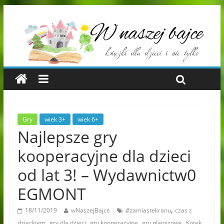
Gry
wiek 3+
wiek 6+
Najlepsze gry
kooperacyjne dla dzieci
od lat 3! – Wydawnictw0
EGMONT
,
18/11/2019
wNaszejBajce
#zamiastekranu
czas z
,
,
,
,
dzieckiem
gry dla dzieci
gry kooperacyjne
gry planszowe
Kotek