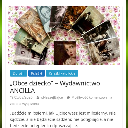
Dorośli
Książki
Książki katolickie
„Obce dziecko” – Wydawnictwo
ANCILLA
05/08/2026
wNaszejBajce
Możliwość komentowania
została wyłączona
„Bądźcie miłosierni, jak Ojciec wasz jest miłosierny. Nie
sądźcie, a nie będziecie sądzeni; nie potępiajcie, a nie
będziecie potępieni; odpuszczajcie,