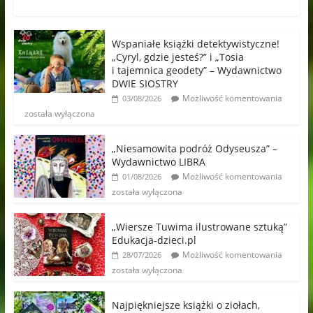
Wspaniałe książki detektywistyczne!
„Cyryl, gdzie jesteś?” i „Tosia
i tajemnica geodety” – Wydawnictwo
DWIE SIOSTRY
Możliwość komentowania
03/08/2026
została wyłączona
„Niesamowita podróż Odyseusza” –
Wydawnictwo LIBRA
Możliwość komentowania
01/08/2026
została wyłączona
„Wiersze Tuwima ilustrowane sztuką”
Edukacja-dzieci.pl
Możliwość komentowania
28/07/2026
została wyłączona
Najpiękniejsze książki o ziołach,