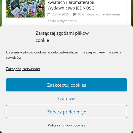
kwiatach i aromaterapii –
Wydawnictwo JEDNOŚĆ
Możliwość komentowania
20/07/2026
została wyłączona
Zarządzaj zgodami plików
„Zielniczek” – Wydawnictwo
cookie
LITERACKIE
Możliwość komentowania
18/07/2026
Używamy plików cookies w celu optymalizacji naszej witryny i naszych
została wyłączona
serwisów.
„Titek poznaje przedszkole” –
Zarządzaj serwisami
Wydawnictwo CZYTALISEK
Możliwość komentowania
17/07/2026
Zaakceptuj cookies
została wyłączona
Odmów
„Sekrety ukryte za szkłem” – Maja
Szanecka – Żołdak
Zobacz preferencje
Możliwość komentowania
14/07/2026
została wyłączona
Polityka plików cookies