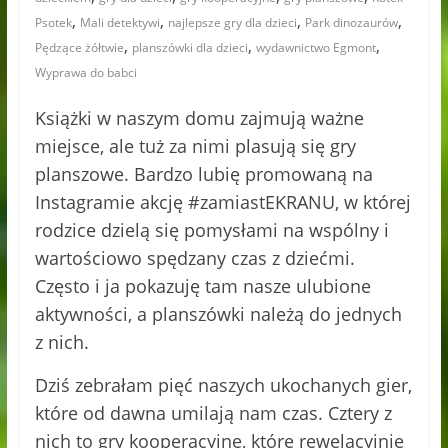
,
,
,
,
Psotek
Mali detektywi
najlepsze gry dla dzieci
Park dinozaurów
,
,
,
Pędzące żółtwie
planszówki dla dzieci
wydawnictwo Egmont
Wyprawa do babci
Książki w naszym domu zajmują ważne
miejsce, ale tuż za nimi plasują się gry
planszowe. Bardzo lubię promowaną na
Instagramie akcję #zamiastEKRANU, w której
rodzice dzielą się pomysłami na wspólny i
wartościowo spędzany czas z dziećmi.
Często i ja pokazuję tam nasze ulubione
aktywności, a planszówki należą do jednych
z nich.
Dziś zebrałam pięć naszych ukochanych gier,
które od dawna umilają nam czas. Cztery z
nich to gry kooperacyjne, które rewelacyjnie