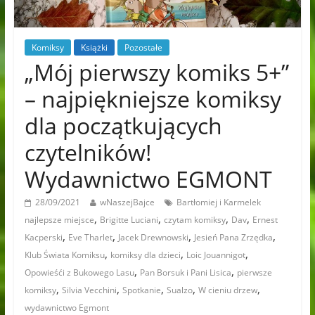
Komiksy
Książki
Pozostałe
„Mój pierwszy komiks 5+”
– najpiękniejsze komiksy
dla początkujących
czytelników!
Wydawnictwo EGMONT
28/09/2021
wNaszejBajce
Bartłomiej i Karmelek
,
,
,
,
najlepsze miejsce
Brigitte Luciani
czytam komiksy
Dav
Ernest
,
,
,
,
Kacperski
Eve Tharlet
Jacek Drewnowski
Jesień Pana Zrzędka
,
,
,
Klub Świata Komiksu
komiksy dla dzieci
Loic Jouannigot
,
,
Opowieśći z Bukowego Lasu
Pan Borsuk i Pani Lisica
pierwsze
,
,
,
,
,
komiksy
Silvia Vecchini
Spotkanie
Sualzo
W cieniu drzew
wydawnictwo Egmont