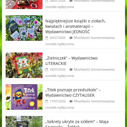
Możliwość komentowania
28/07/2026
została wyłączona
Najpiękniejsze książki o ziołach,
kwiatach i aromaterapii –
Wydawnictwo JEDNOŚĆ
Możliwość komentowania
20/07/2026
została wyłączona
„Zielniczek” – Wydawnictwo
LITERACKIE
Możliwość komentowania
18/07/2026
została wyłączona
„Titek poznaje przedszkole” –
Wydawnictwo CZYTALISEK
Możliwość komentowania
17/07/2026
została wyłączona
„Sekrety ukryte za szkłem” – Maja
Szanecka – Żołdak