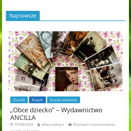
Najnowsze
Dorośli
Książki
Książki katolickie
„Obce dziecko” – Wydawnictwo
ANCILLA
05/08/2026
wNaszejBajce
Możliwość komentowania
została wyłączona