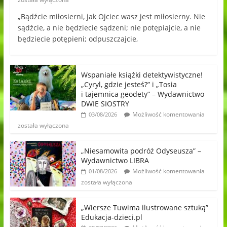
„Bądźcie miłosierni, jak Ojciec wasz jest miłosierny. Nie
sądźcie, a nie będziecie sądzeni; nie potępiajcie, a nie
będziecie potępieni; odpuszczajcie,
Wspaniałe książki detektywistyczne!
„Cyryl, gdzie jesteś?” i „Tosia
i tajemnica geodety” – Wydawnictwo
DWIE SIOSTRY
Możliwość komentowania
03/08/2026
została wyłączona
„Niesamowita podróż Odyseusza” –
Wydawnictwo LIBRA
Możliwość komentowania
01/08/2026
została wyłączona
„Wiersze Tuwima ilustrowane sztuką”
Edukacja-dzieci.pl