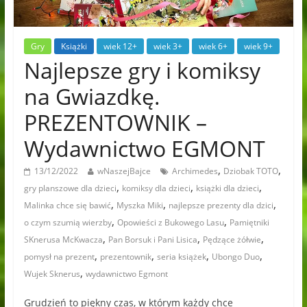
Gry
Książki
wiek 12+
wiek 3+
wiek 6+
wiek 9+
Najlepsze gry i komiksy
na Gwiazdkę.
PREZENTOWNIK –
Wydawnictwo EGMONT
,
,
13/12/2022
wNaszejBajce
Archimedes
Dziobak TOTO
,
,
,
gry planszowe dla dzieci
komiksy dla dzieci
książki dla dzieci
,
,
,
Malinka chce się bawić
Myszka Miki
najlepsze prezenty dla dzici
,
,
o czym szumią wierzby
Opowieści z Bukowego Lasu
Pamiętniki
,
,
,
SKnerusa McKwacza
Pan Borsuk i Pani Lisica
Pędzące żółwie
,
,
,
,
pomysł na prezent
prezentownik
seria książek
Ubongo Duo
,
Wujek Sknerus
wydawnictwo Egmont
Grudzień to piękny czas, w którym każdy chce