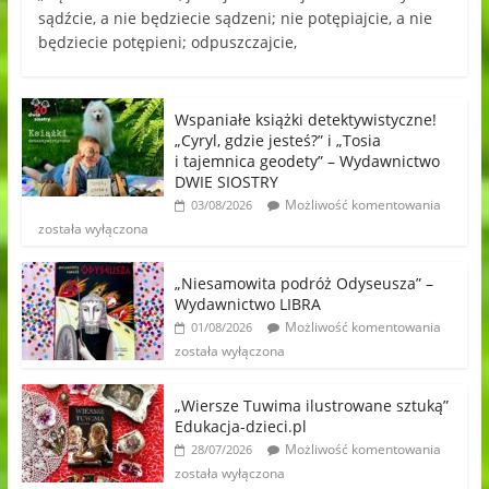
sądźcie, a nie będziecie sądzeni; nie potępiajcie, a nie
będziecie potępieni; odpuszczajcie,
Wspaniałe książki detektywistyczne!
„Cyryl, gdzie jesteś?” i „Tosia
i tajemnica geodety” – Wydawnictwo
DWIE SIOSTRY
Możliwość komentowania
03/08/2026
została wyłączona
„Niesamowita podróż Odyseusza” –
Wydawnictwo LIBRA
Możliwość komentowania
01/08/2026
została wyłączona
„Wiersze Tuwima ilustrowane sztuką”
Edukacja-dzieci.pl
Możliwość komentowania
28/07/2026
została wyłączona