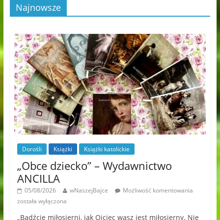
Najnowsze
Dorośli
Książki
Książki katolickie
„Obce dziecko” – Wydawnictwo
ANCILLA
05/08/2026
wNaszejBajce
Możliwość komentowania
została wyłączona
„Bądźcie miłosierni, jak Ojciec wasz jest miłosierny. Nie