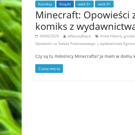
Komiksy
Książki
wiek 6+
wiek 9+
Minecraft: Opowieści
komiks z wydawnictwa
,
04/06/2020
wNaszejBajce
Anna Hikiert
gniotki
,
Opowieści ze Świata Podstawowego -
wydawnictwo Egmon
Czy są tu miłośnicy Minecrafta? Ja mam w domu kil
Czytaj więcej