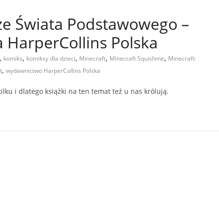
 ze Świata Podstawowego –
 HarperCollins Polska
,
,
,
,
,
komiks
komiksy dla dzieci
Minecraft
Minecraft Squishme
Minecraft:
,
t
wydawnictwo HarperCollins Polska
ku i dlatego książki na ten temat też u nas królują.