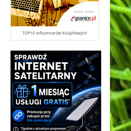
TOP10 Influencerów Książkowych