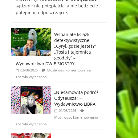
sądzeni; nie potępiajcie, a nie będziecie
potępieni; odpuszczajcie,
Wspaniałe książki
detektywistyczne!
„Cyryl, gdzie jesteś?” i
„Tosia i tajemnica
geodety” –
Wydawnictwo DWIE SIOSTRY
Możliwość komentowania
03/08/2026
została wyłączona
„Niesamowita podróż
Odyseusza” –
Wydawnictwo LIBRA
01/08/2026
Możliwość komentowania
została wyłączona