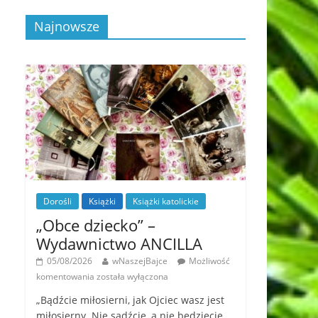
Najnowsze
Dorośli
Książki
Książki katolickie
„Obce dziecko” –
Wydawnictwo ANCILLA
05/08/2026
wNaszejBajce
Możliwość
komentowania
została wyłączona
„Bądźcie miłosierni, jak Ojciec wasz jest
miłosierny. Nie sądźcie, a nie będziecie