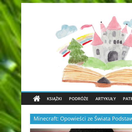
KSIĄŻKI
PODRÓŻE
ARTYKUŁY
PAT
Minecraft: Opowieści ze Świata Podst