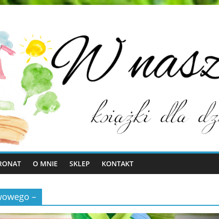
RONAT
O MNIE
SKLEP
KONTAKT
awowego –