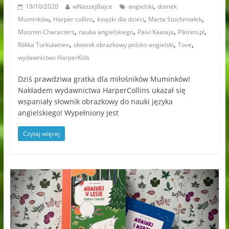
,
19/10/2020
wNaszejBajce
angielski
domek
,
,
,
,
Muminków
Harper collins
książki dla dzieci
Marta Stochmiałek
,
,
,
,
Moomin Characters
nauka angielskiego
Päivi Kaataja
Pikinini.pl
,
,
,
Riikka Turkulainen
słownik obrazkowy polsko-angielski
Tove
wydawnictwo HarperKids
Dziś prawdziwa gratka dla miłośników Muminków!
Nakładem wydawnictwa HarperCollins ukazał się
wspaniały słownik obrazkowy do nauki języka
angielskiego! Wypełniony jest
Czytaj więcej