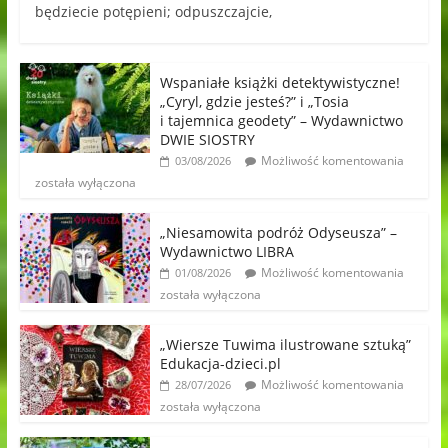
będziecie potępieni; odpuszczajcie,
Wspaniałe książki detektywistyczne!
„Cyryl, gdzie jesteś?” i „Tosia
i tajemnica geodety” – Wydawnictwo
DWIE SIOSTRY
Możliwość komentowania
03/08/2026
została wyłączona
„Niesamowita podróż Odyseusza” –
Wydawnictwo LIBRA
Możliwość komentowania
01/08/2026
została wyłączona
„Wiersze Tuwima ilustrowane sztuką”
Edukacja-dzieci.pl
Możliwość komentowania
28/07/2026
została wyłączona