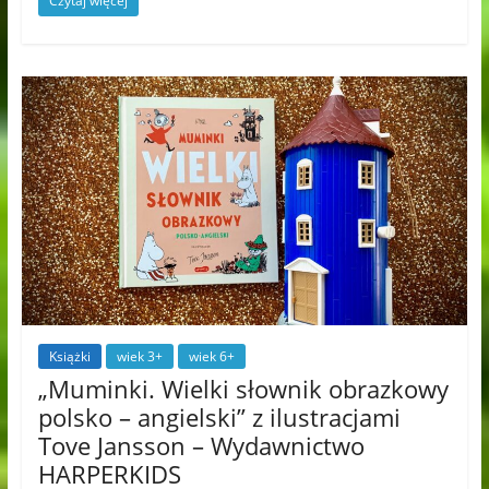
Czytaj więcej
Książki
wiek 3+
wiek 6+
„Muminki. Wielki słownik obrazkowy
polsko – angielski” z ilustracjami
Tove Jansson – Wydawnictwo
HARPERKIDS