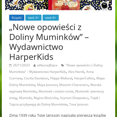
Książki
wiek 3+
wiek 6+
„Nowe opowieści z
Doliny Muminków” –
Wydawnictwo
HarperKids
26/11/2023
wNaszejBajce
"Nowe opowieści z Doliny
,
,
Muminków" - Wydawnictwo HarperKids
Alex Haridi
Anna
,
,
,
,
Czernow
Cecilia Davidson
Filippa Widlund
HarperCollins
Mapa
,
,
,
Doliny Muminków
Maya Jonsson
Moomin Characters
Morska
,
,
wyprawa Muminka
Muminek i ostatni smok
Muminek i pierwszy
,
,
,
,
śnieg
Muminki
Regina Mościcka
Szymon Onopowicz
Topik i
,
Topcia przybywają do Doliny Muminków
Tove Jansson
Zimą 1939 roku Tove Jansson napisała pierwszą książkę