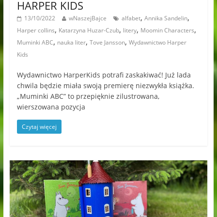
HARPER KIDS
,
,
13/10/2022
wNaszejBajce
alfabet
Annika Sandelin
,
,
,
,
Harper collins
Katarzyna Huzar-Czub
litery
Moomin Characters
,
,
,
Muminki ABC
nauka liter
Tove Jansson
Wydawnictwo Harper
Kids
Wydawnictwo HarperKids potrafi zaskakiwać! Już lada
chwila będzie miała swoją premierę niezwykła książka.
„Muminki ABC” to przepięknie zilustrowana,
wierszowana pozycja
Czytaj więcej