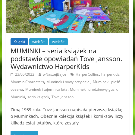
Książki
wiek 3+
wiek 6+
MUMINKI – seria książek na
podstawie opowiadań Tove Jansson.
Wydawnictwo HarperKids
,
,
23/05/2022
wNaszejBajce
HarperCollins
harperkids
,
,
Moomin Characters
Muminek i nowy przyjaciel
Muminek i pieśń
,
,
,
oceanu
Muminek i tajemnica lata
Muminek i urodzinowy guzik
,
,
Muminki
seria książek
Tove Jansson
Zimą 1939 roku Tove Jansson napisała pierwszą książkę
o Muminkach. Obecnie kolekcja książek i komiksów liczy
kilkadziesiąt tytułów, które zostały