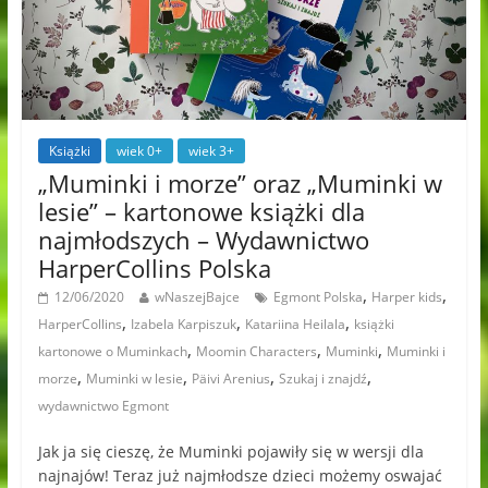
Książki
wiek 0+
wiek 3+
„Muminki i morze” oraz „Muminki w
lesie” – kartonowe książki dla
najmłodszych – Wydawnictwo
HarperCollins Polska
,
,
12/06/2020
wNaszejBajce
Egmont Polska
Harper kids
,
,
,
HarperCollins
Izabela Karpiszuk
Katariina Heilala
książki
,
,
,
kartonowe o Muminkach
Moomin Characters
Muminki
Muminki i
,
,
,
,
morze
Muminki w lesie
Päivi Arenius
Szukaj i znajdź
wydawnictwo Egmont
Jak ja się cieszę, że Muminki pojawiły się w wersji dla
najnajów! Teraz już najmłodsze dzieci możemy oswajać