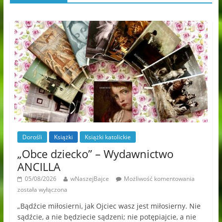
Dorośli
Książki
Książki katolickie
„Obce dziecko” – Wydawnictwo
ANCILLA
05/08/2026
wNaszejBajce
Możliwość komentowania
została wyłączona
„Bądźcie miłosierni, jak Ojciec wasz jest miłosierny. Nie
sądźcie, a nie będziecie sądzeni; nie potępiajcie, a nie