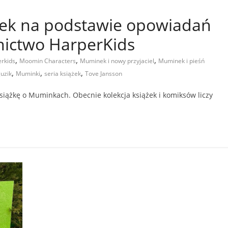
żek na podstawie opowiadań
nictwo HarperKids
,
,
,
rkids
Moomin Characters
Muminek i nowy przyjaciel
Muminek i pieśń
,
,
,
uzik
Muminki
seria książek
Tove Jansson
siążkę o Muminkach. Obecnie kolekcja książek i komiksów liczy