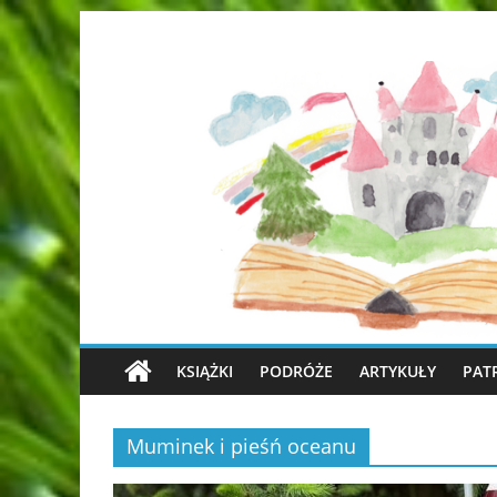
KSIĄŻKI
PODRÓŻE
ARTYKUŁY
PAT
Muminek i pieśń oceanu