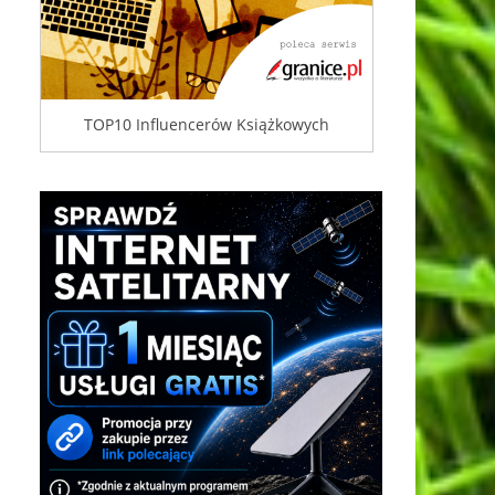
TOP10 Influencerów Książkowych