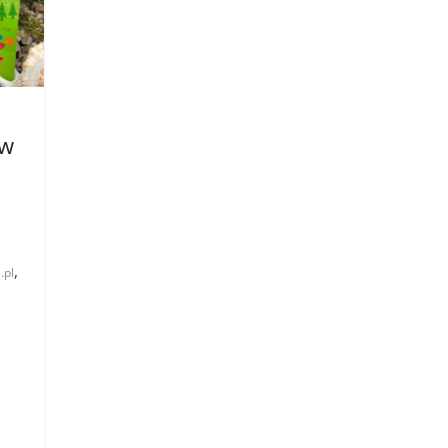
ów
,
.pl