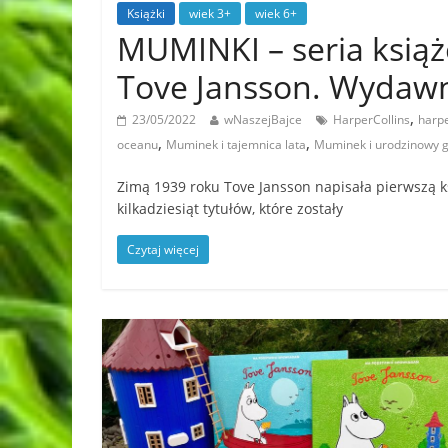
Książki
wiek 3+
wiek 6+
MUMINKI – seria ksią
Tove Jansson. Wydaw
,
23/05/2022
wNaszejBajce
HarperCollins
harpe
,
,
oceanu
Muminek i tajemnica lata
Muminek i urodzinowy g
Zimą 1939 roku Tove Jansson napisała pierwszą k
kilkadziesiąt tytułów, które zostały
Czytaj więcej