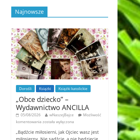
Najnowsze
Dorośli
Książki
Książki katolickie
„Obce dziecko” –
Wydawnictwo ANCILLA
05/08/2026
wNaszejBajce
Możliwość
komentowania
została wyłączona
„Bądźcie miłosierni, jak Ojciec wasz jest
miłosierny. Nie sądźcie, a nie będziecie