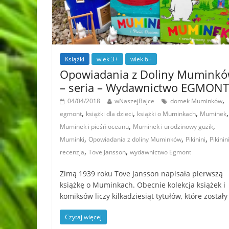
Książki
wiek 3+
wiek 6+
Opowiadania z Doliny Mumink
– seria – Wydawnictwo EGMONT
,
04/04/2018
wNaszejBajce
domek Muminków
,
,
,
,
egmont
książki dla dzieci
książki o Muminkach
Muminek
,
,
Muminek i pieśń oceanu
Muminek i urodzinowy guzik
,
,
,
Muminki
Opowiadania z doliny Muminków
Pikinini
Pikinini
,
,
recenzja
Tove Jansson
wydawnictwo Egmont
Zimą 1939 roku Tove Jansson napisała pierwszą
książkę o Muminkach. Obecnie kolekcja książek i
komiksów liczy kilkadziesiąt tytułów, które zostały
Czytaj więcej