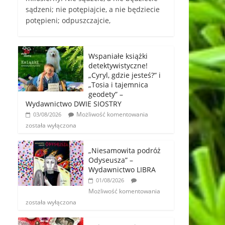
sądzeni; nie potępiajcie, a nie będziecie
potępieni; odpuszczajcie,
Wspaniałe książki
detektywistyczne!
„Cyryl, gdzie jesteś?” i
„Tosia i tajemnica
geodety” –
Wydawnictwo DWIE SIOSTRY
Możliwość komentowania
03/08/2026
została wyłączona
„Niesamowita podróż
Odyseusza” –
Wydawnictwo LIBRA
01/08/2026
Możliwość komentowania
została wyłączona