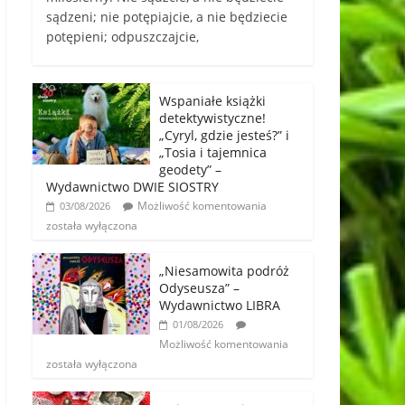
sądzeni; nie potępiajcie, a nie będziecie
potępieni; odpuszczajcie,
Wspaniałe książki
detektywistyczne!
„Cyryl, gdzie jesteś?” i
„Tosia i tajemnica
geodety” –
Wydawnictwo DWIE SIOSTRY
Możliwość komentowania
03/08/2026
została wyłączona
„Niesamowita podróż
Odyseusza” –
Wydawnictwo LIBRA
01/08/2026
Możliwość komentowania
została wyłączona