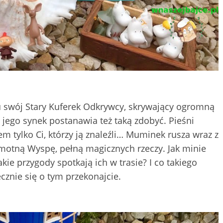
u swój Stary Kuferek Odkrywcy, skrywający ogromną
jego synek postanawia też taką zdobyć. Pieśni
m tylko Ci, którzy ją znaleźli… Muminek rusza wraz z
amotną Wyspę, pełną magicznych rzeczy. Jak minie
ie przygody spotkają ich w trasie? I co takiego
znie się o tym przekonajcie.