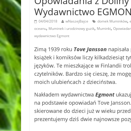
Opowiadania z Doliny
Wydawnictwo EGMO
,
04/04/2018
wNaszejBajce
domek Muminków
,
,
,
oceanu
Muminek i urodzinowy guzik
Muminki
Opowiadan
wydawnictwo Egmont
Zimą 1939 roku
Tove Jansson
napisała 
książek i komiksów liczy kilkadziesiąt 
języków. Te mieszkające w Finlandii tro
czytelników. Bardzo się cieszę, że mog
moich ulubieńcach z dzieciństwa.
Nakładem wydawnictwa
Egmont
ukazuj
na podstawie opowiadań Tove Jansson. S
skierowane do dzieci już w wieku przed
prezentujemy dziś dwie najnowsze pozy