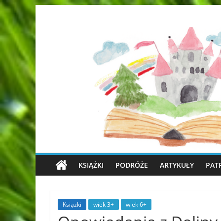
KSIĄŻKI
PODRÓŻE
ARTYKUŁY
PAT
Książki
wiek 3+
wiek 6+