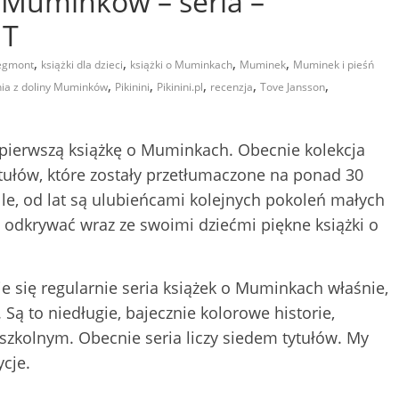
 Muminków – seria –
NT
,
,
,
,
egmont
książki dla dzieci
książki o Muminkach
Muminek
Muminek i pieśń
,
,
,
,
,
ia z doliny Muminków
Pikinini
Pikinini.pl
recenzja
Tove Jansson
pierwszą książkę o Muminkach. Obecnie kolekcja
tytułów, które zostały przetłumaczone na ponad 30
lle, od lat są ulubieńcami kolejnych pokoleń małych
ę odkrywać wraz ze swoimi dziećmi piękne książki o
e się regularnie seria książek o Muminkach właśnie,
ą to niedługie, bajecznie kolorowe historie,
szkolnym. Obecnie seria liczy siedem tytułów. My
cje.