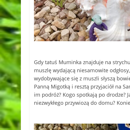
Gdy tatuś Muminka znajduje na strych
muszlę wydającą niesamowite odgłosy, 
wydobywające się z muszli słyszą bowie
Panną Migotką i resztą przyjaciół na S
im podróż? Kogo spotkają po drodze? Jak
niezwykłego przywiozą do domu? Koniec