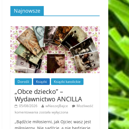
Najnowsze
Dorośli
Książki
Książki katolickie
„Obce dziecko” –
Wydawnictwo ANCILLA
05/08/2026
wNaszejBajce
Możliwość
komentowania
została wyłączona
„Bądźcie miłosierni, jak Ojciec wasz jest
miłosierny. Nie sądźcie, a nie będziecie