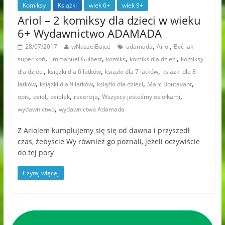
Komiksy
Książki
wiek 6+
wiek 9+
Ariol – 2 komiksy dla dzieci w wieku
6+ Wydawnictwo ADAMADA
,
,
28/07/2017
wNaszejBajce
adamada
Ariol
Być jak
,
,
,
,
super koń
Emmanuel Guibert
komiks
komiks dla dzieci
komiksy
,
,
,
dla dzieci
książki dla 6 latków
książki dla 7 latków
książki dla 8
,
,
,
,
latków
książki dla 9 latków
książki dla dzieci
Marc Boutavant
,
,
,
,
,
opis
osioł
osiołek
recenzja
Wszyscy jesteśmy osiołkami
,
wydawnictwo
wydawnictwo Adamada
Z Ariolem kumplujemy się się od dawna i przyszedł
czas, żebyście Wy również go poznali, jeżeli oczywiście
do tej pory
Czytaj więcej