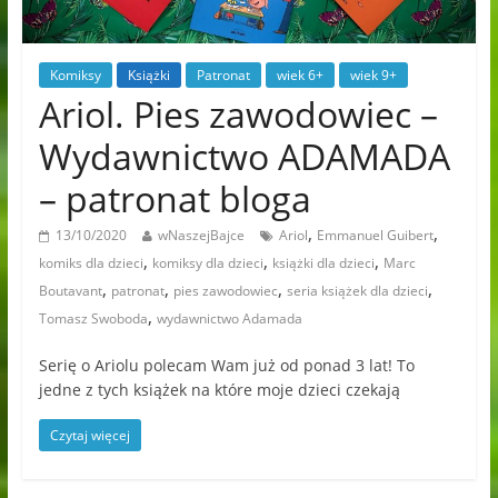
Komiksy
Książki
Patronat
wiek 6+
wiek 9+
Ariol. Pies zawodowiec –
Wydawnictwo ADAMADA
– patronat bloga
,
,
13/10/2020
wNaszejBajce
Ariol
Emmanuel Guibert
,
,
,
komiks dla dzieci
komiksy dla dzieci
książki dla dzieci
Marc
,
,
,
,
Boutavant
patronat
pies zawodowiec
seria książek dla dzieci
,
Tomasz Swoboda
wydawnictwo Adamada
Serię o Ariolu polecam Wam już od ponad 3 lat! To
jedne z tych książek na które moje dzieci czekają
Czytaj więcej