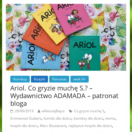
Komiksy
Książki
Patronat
wiek 9+
Ariol. Co gryzie muchę S.? –
Wydawnictwo ADAMADA – patronat
bloga
,
20/06/2019
wNaszejBajce
Co gryzie muchę S
,
,
,
,
Emmanuel Guibert
komiks dla dzieci
komiksy dla dzieci
komis
,
,
,
książki dla dzieci
Marc Boutavant
najlepsze książki dla dzieci