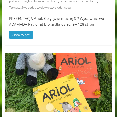
,
,
,
patronat
piękne książki dla dzieci
seria komiksów dla dzieci
,
Tomasz Swoboda
wydawnictwo Adamada
PREZENTACJA Ariol. Co gryzie muchę S.? Wydawnictwo
ADAMADA Patronat bloga dla dzieci 9+ 128 stron
Czytaj więcej