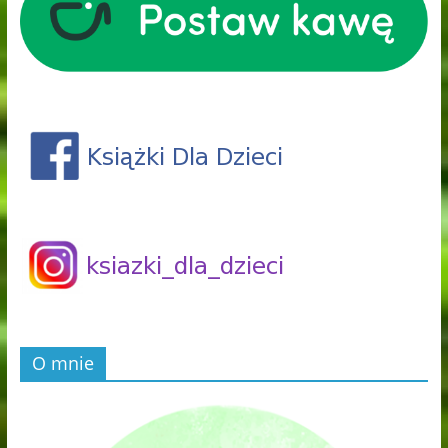
O mnie