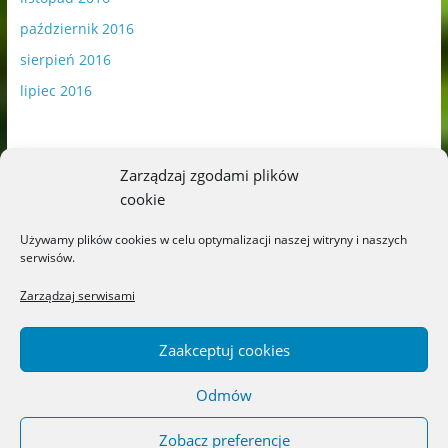
październik 2016
sierpień 2016
lipiec 2016
Zarządzaj zgodami plików
cookie
Publikowane materiały zawierają płatną promocję.
Używamy plików cookies w celu optymalizacji naszej witryny i naszych
serwisów.
Polityka plików cookies
-
Polityka prywatności
Zarządzaj serwisami
Zaakceptuj cookies
Odmów
Copyright © 2026
Blog o książkach dla dzieci i młodzieży –
recenzje i rekomendacje
. All rights reserved.
Zobacz preferencje
Theme: ColorMag by
ThemeGrill
. Powered by
WordPress
.