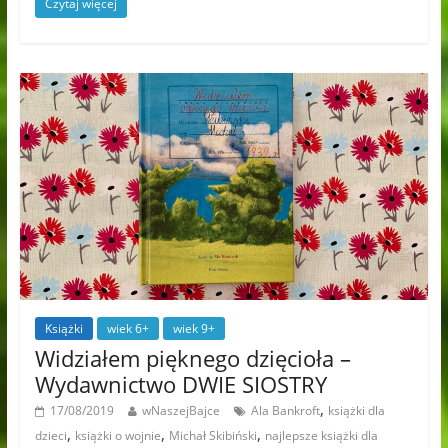
Czytaj więcej
Książki
wiek 6+
wiek 9+
Widziałem pięknego dzięcioła –
Wydawnictwo DWIE SIOSTRY
,
17/08/2019
wNaszejBajce
Ala Bankroft
książki dla
,
,
,
dzieci
książki o wojnie
Michał Skibiński
najlepsze książki dla