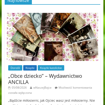
Najnowsze
Dorośli
Książki
Książki katolickie
„Obce dziecko” – Wydawnictwo
ANCILLA
05/08/2026
wNaszejBajce
Możliwość komentowania
została wyłączona
„Bądźcie miłosierni, jak Ojciec wasz jest miłosierny. Nie