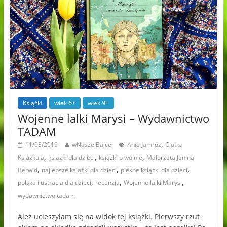
Książki
wiek 6+
wiek 9+
Wojenne lalki Marysi – Wydawnictwo
TADAM
,
11/03/2019
wNaszejBajce
Ania Jamróz
Ciotka
,
,
,
Książkula
książki dla dzieci
książki o wojnie
Małorzata Janina
,
,
,
Berwid
najlepsze książki dla dzieci
piękne książki dla dzieci
,
,
,
polska ilustracja dla dzieci
recenzja
Wojenne lalki Marysi
wydawnictwo tadam
Ależ ucieszyłam się na widok tej książki. Pierwszy rzut