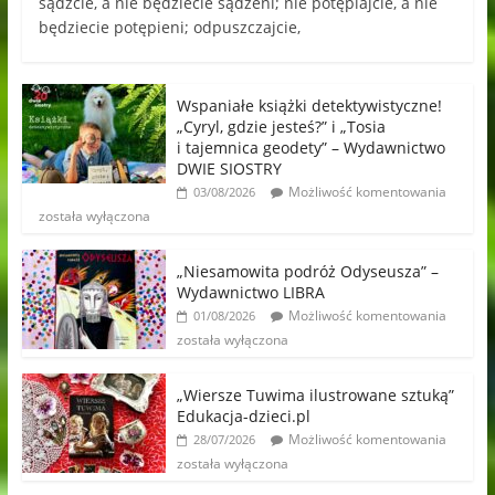
sądźcie, a nie będziecie sądzeni; nie potępiajcie, a nie
będziecie potępieni; odpuszczajcie,
Wspaniałe książki detektywistyczne!
„Cyryl, gdzie jesteś?” i „Tosia
i tajemnica geodety” – Wydawnictwo
DWIE SIOSTRY
Możliwość komentowania
03/08/2026
została wyłączona
„Niesamowita podróż Odyseusza” –
Wydawnictwo LIBRA
Możliwość komentowania
01/08/2026
została wyłączona
„Wiersze Tuwima ilustrowane sztuką”
Edukacja-dzieci.pl
Możliwość komentowania
28/07/2026
została wyłączona