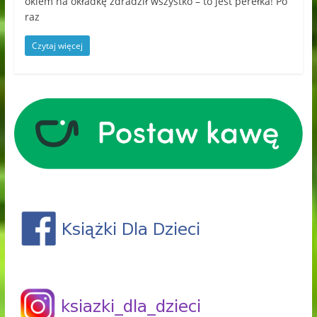
okiem na okładkę zdradził wszystko – to jest perełka! Po
raz
Czytaj więcej