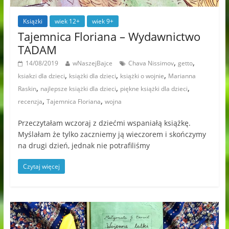
Książki
wiek 12+
wiek 9+
Tajemnica Floriana – Wydawnictwo
TADAM
,
,
14/08/2019
wNaszejBajce
Chava Nissimov
getto
,
,
,
ksiakzi dla dzieci
książki dla dzieci
książki o wojnie
Marianna
,
,
,
Raskin
najlepsze książki dla dzieci
piękne książki dla dzieci
,
,
recenzja
Tajemnica Floriana
wojna
Przeczytałam wczoraj z dziećmi wspaniałą książkę.
Myślałam że tylko zaczniemy ją wieczorem i skończymy
na drugi dzień, jednak nie potrafiliśmy
Czytaj więcej