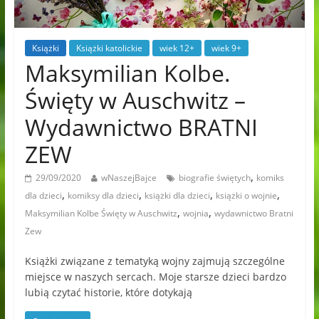
Książki
Książki katolickie
wiek 12+
wiek 9+
Maksymilian Kolbe.
Święty w Auschwitz –
Wydawnictwo BRATNI
ZEW
,
29/09/2020
wNaszejBajce
biografie świętych
komiks
,
,
,
,
dla dzieci
komiksy dla dzieci
książki dla dzieci
książki o wojnie
,
,
Maksymilian Kolbe Święty w Auschwitz
wojnia
wydawnictwo Bratni
Zew
Książki związane z tematyką wojny zajmują szczególne
miejsce w naszych sercach. Moje starsze dzieci bardzo
lubią czytać historie, które dotykają