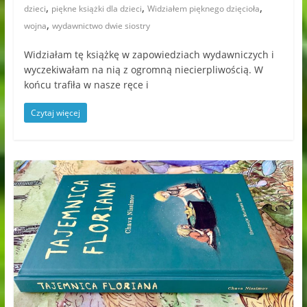
,
,
,
dzieci
piękne książki dla dzieci
Widziałem pięknego dzięcioła
,
wojna
wydawnictwo dwie siostry
Widziałam tę książkę w zapowiedziach wydawniczych i
wyczekiwałam na nią z ogromną niecierpliwością. W
końcu trafiła w nasze ręce i
Czytaj więcej