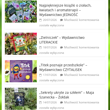
Najpiękniejsze książki o ziołach,
kwiatach i aromaterapii –
Wydawnictwo JEDNOŚĆ
Możliwość komentowania
20/07/2026
została wyłączona
„Zielniczek” – Wydawnictwo
LITERACKIE
Możliwość komentowania
18/07/2026
została wyłączona
„Titek poznaje przedszkole” –
Wydawnictwo CZYTALISEK
Możliwość komentowania
17/07/2026
została wyłączona
„Sekrety ukryte za szkłem” – Maja
Szanecka – Żołdak
Możliwość komentowania
14/07/2026
została wyłączona