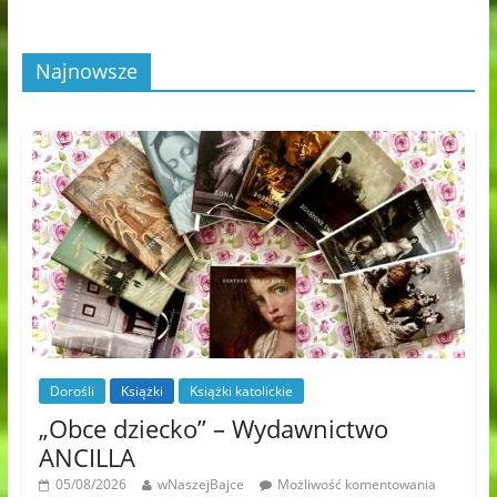
Najnowsze
Dorośli
Książki
Książki katolickie
„Obce dziecko” – Wydawnictwo
ANCILLA
05/08/2026
wNaszejBajce
Możliwość komentowania