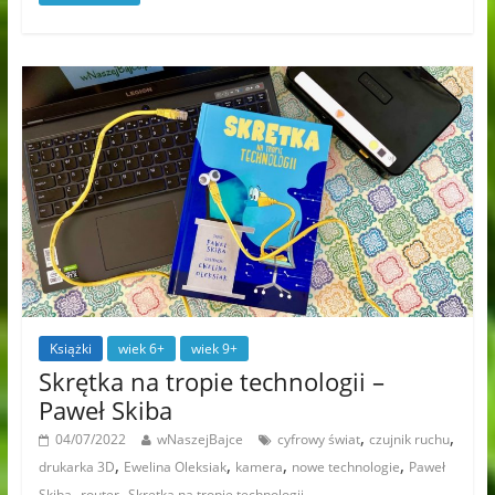
Książki
wiek 6+
wiek 9+
Skrętka na tropie technologii –
Paweł Skiba
,
,
04/07/2022
wNaszejBajce
cyfrowy świat
czujnik ruchu
,
,
,
,
drukarka 3D
Ewelina Oleksiak
kamera
nowe technologie
Paweł
,
,
Skiba
router
Skrętka na tropie technologii