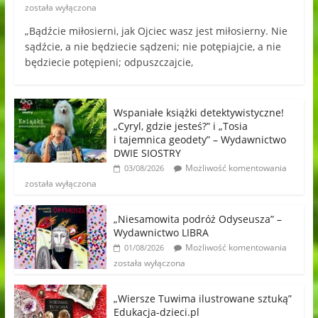
została wyłączona
„Bądźcie miłosierni, jak Ojciec wasz jest miłosierny. Nie
sądźcie, a nie będziecie sądzeni; nie potępiajcie, a nie
będziecie potępieni; odpuszczajcie,
Wspaniałe książki detektywistyczne!
„Cyryl, gdzie jesteś?” i „Tosia
i tajemnica geodety” – Wydawnictwo
DWIE SIOSTRY
Możliwość komentowania
03/08/2026
została wyłączona
„Niesamowita podróż Odyseusza” –
Wydawnictwo LIBRA
Możliwość komentowania
01/08/2026
została wyłączona
„Wiersze Tuwima ilustrowane sztuką”
Edukacja-dzieci.pl