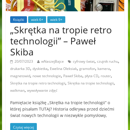
Książki
wiek 6+
wiek 9+
„Skrętka na tropie retro
technologii” – Paweł
Skiba
,
,
20/07/2023
wNaszejBajce
cyfrowy świat
czujnik ruchu
,
,
,
,
,
drukarka 3D
dyskietka
Ewelina Oleksiak
gramofon
kamera
,
,
,
,
,
magnetowid
nowe technologie
Paweł Skiba
płyta CD
router
,
,
Skrętka na tropie retro technologii
Skrętka na tropie technologii
,
walkman
wywoływanie zdjęć
Pamiętacie książkę „Skrętka na tropie technologii” o
której pisałam TUTAJ? Historia odkrywa przed dziećmi
świat nowych technologii w niezwykle pomysłowy,
Czytaj więcej