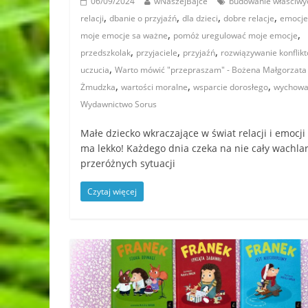
06/09/2024
wNaszejBajce
budowanie właściwy
,
,
,
,
relacji
dbanie o przyjaźń
dla dzieci
dobre relacje
emocje
,
,
moje emocje sa ważne
pomóż uregulować moje emocje
,
,
,
przedszkolak
przyjaciele
przyjaźń
rozwiązywanie konflik
,
uczucia
Warto mówić "przepraszam" - Bożena Małgorzata
,
,
,
Żmudzka
wartości moralne
wsparcie dorosłego
wychowa
Wydawnictwo Sorus
Małe dziecko wkraczające w świat relacji i emocji
ma lekko! Każdego dnia czeka na nie cały wachla
przeróżnych sytuacji
Czytaj więcej