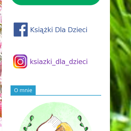
O mnie