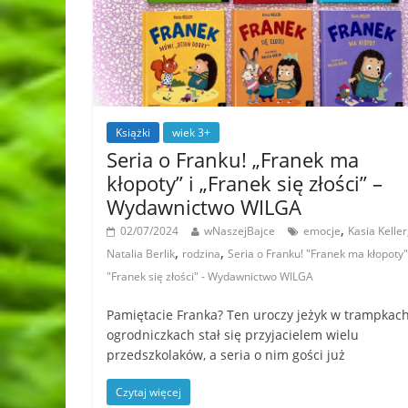
Książki
wiek 3+
Seria o Franku! „Franek ma
kłopoty” i „Franek się złości” –
Wydawnictwo WILGA
,
02/07/2024
wNaszejBajce
emocje
Kasia Keller
,
,
Natalia Berlik
rodzina
Seria o Franku! "Franek ma kłopoty"
"Franek się złości" - Wydawnictwo WILGA
Pamiętacie Franka? Ten uroczy jeżyk w trampkach
ogrodniczkach stał się przyjacielem wielu
przedszkolaków, a seria o nim gości już
Czytaj więcej