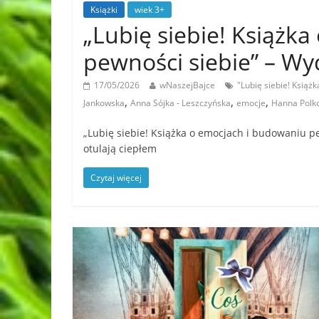
Książki
wiek 3+
„Lubię siebie! Książk
pewności siebie” – W
17/05/2026
wNaszejBajce
"Lubię siebie! Książ
,
,
,
Jankowska
Anna Sójka - Leszczyńska
emocje
Hanna Polk
„Lubię siebie! Książka o emocjach i budowaniu pew
otulają ciepłem
Czytaj więcej