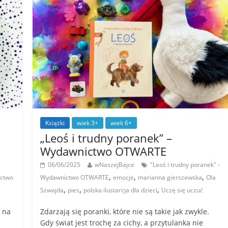
Książki
wiek 3+
wiek 6+
„Leoś i trudny poranek” –
Wydawnictwo OTWARTE
06/06/2025
wNaszejBajce
"Leoś i trudny poranek" -
,
,
,
ictwo
Wydawnictwo OTWARTE
emocje
marianna gierszewska
Ola
,
,
,
Szwajda
pies
polska ilustarcja dla dzieci
Uczę się uczuć
, na
Zdarzają się poranki, które nie są takie jak zwykle.
Gdy świat jest trochę za cichy, a przytulanka nie