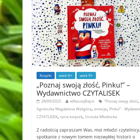
Książki
wiek 6+
wiek 9+
„Poznaj swoją złość, Pinku!” –
Wydawnictwo CZYTALISEK
,
28/09/2025
wNaszejBajce
"Poznaj swoją złość
,
,
Agnieszka Magdalena Waligóra
emocje
Pinku!" - Wydawn
,
,
CZYATLISEK
seria książek
Urszula Młodnicka
Z radością zapraszam Was, moi młodzi czytelnicy
spotkanie z nowym tomem niezwykłej historii o