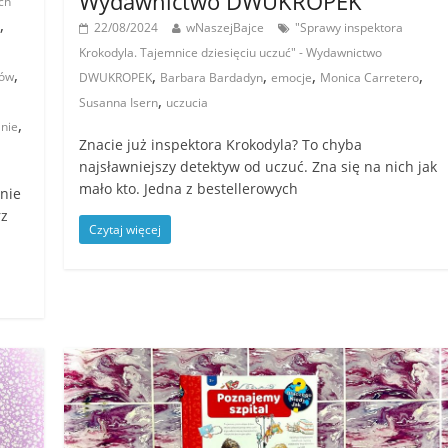
Wydawnictwo DWUKROPEK
ch
,
22/08/2024
wNaszejBajce
"Sprawy inspektora
Krokodyla. Tajemnice dziesięciu uczuć" - Wydawnictwo
,
,
,
,
,
tów
DWUKROPEK
Barbara Bardadyn
emocje
Monica Carretero
,
Susanna Isern
uczucia
,
nie
Znacie już inspektora Krokodyla? To chyba
najsławniejszy detektyw od uczuć. Zna się na nich jak
mało kto. Jedna z bestellerowych
 nie
rz
Czytaj więcej