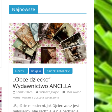
Najnowsze
Dorośli
Książki
Książki katolickie
„Obce dziecko” –
Wydawnictwo ANCILLA
05/08/2026
wNaszejBajce
Możliwość
komentowania
została wyłączona
„Bądźcie miłosierni, jak Ojciec wasz jest
miłosierny. Nie sądźcie, a nie będziecie