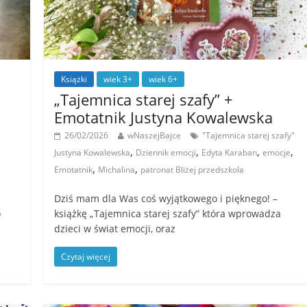
Książki
wiek 3+
wiek 6+
„Tajemnica starej szafy” +
Emotatnik Justyna Kowalewska
26/02/2026
wNaszejBajce
"Tajemnica starej szafy"
,
,
,
,
Justyna Kowalewska
Dziennik emocji
Edyta Karaban
emocje
,
,
Emotatnik
Michalina
patronat Bliżej przedszkola
Dziś mam dla Was coś wyjątkowego i pięknego! –
o
książkę „Tajemnica starej szafy” która wprowadza
dzieci w świat emocji, oraz
Czytaj więcej