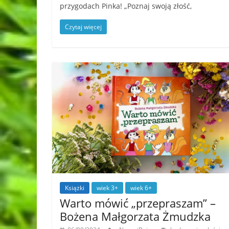
przygodach Pinka! „Poznaj swoją złość,
Czytaj więcej
Książki
wiek 3+
wiek 6+
Warto mówić „przepraszam” –
Bożena Małgorzata Żmudzka