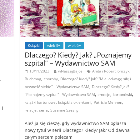
Książki
wiek 3+
wiek 6+
Dlaczego? Kiedy? Jak? „Poznajemy
szpital” – Wydawnictwo SAM
,
13/11/2023
wNaszejBajce
Anita i Robert Jonczyk
,
,
,
Buchmag
choroby
Dlaczego? Kiedy? Jak? "Miej odwagę siłę i
,
pewność siebie" – Wydawnictwo SAM
Dlaczego? Kiedy? Jak?
,
,
,
"Poznajemy szpital" - Wydawnictwo SAM
emocje
kartonówki
,
,
,
książki kartonowe
książki z okienkami
Patricia Mennen
 i
,
,
relacje
seria
Susanne Szesny
Ależ ja się cieszę, gdy wydawnictwo SAM ogłasza
nowy tytuł w serii Dlaczego? Kiedy? Jak? Od dawna
całym sercem polecam