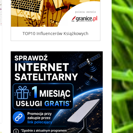
TOP10 Influencerów Książkowych