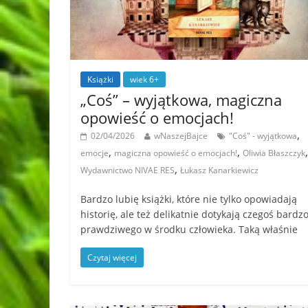
Książki
wiek 6+
„Coś” – wyjątkowa, magiczna
opowieść o emocjach!
,
02/04/2026
wNaszejBajce
"Coś" - wyjątkowa
,
,
,
emocje
magiczna opowieść o emocjach!
Oliwia Błaszczyk
,
Wydawnictwo NIVAE RES
Łukasz Kanarkiewicz
Bardzo lubię książki, które nie tylko opowiadają
historię, ale też delikatnie dotykają czegoś bardz
prawdziwego w środku człowieka. Taką właśnie
Czytaj więcej