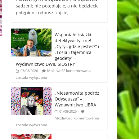
sądzeni; nie potępiajcie, a nie będziecie
potępieni; odpuszczajcie,
Wspaniałe książki
detektywistyczne!
„Cyryl, gdzie jesteś?” i
„Tosia i tajemnica
geodety” –
Wydawnictwo DWIE SIOSTRY
Możliwość komentowania
03/08/2026
została wyłączona
„Niesamowita podróż
Odyseusza” –
Wydawnictwo LIBRA
01/08/2026
Możliwość komentowania
została wyłączona