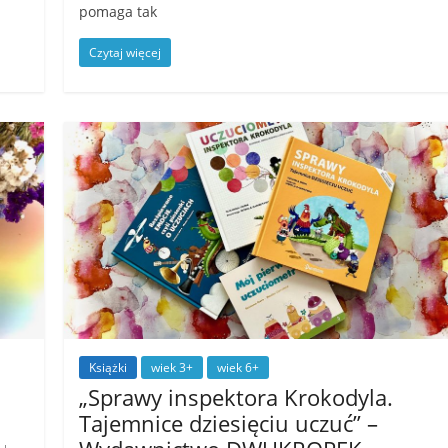
pomaga tak
Czytaj więcej
Książki
wiek 3+
wiek 6+
„Sprawy inspektora Krokodyla.
Tajemnice dziesięciu uczuć” –