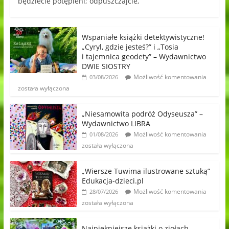
będziecie potępieni; odpuszczajcie,
Wspaniałe książki detektywistyczne!
„Cyryl, gdzie jesteś?” i „Tosia
i tajemnica geodety” – Wydawnictwo
DWIE SIOSTRY
Możliwość komentowania
03/08/2026
została wyłączona
„Niesamowita podróż Odyseusza” –
Wydawnictwo LIBRA
Możliwość komentowania
01/08/2026
została wyłączona
„Wiersze Tuwima ilustrowane sztuką”
Edukacja-dzieci.pl
Możliwość komentowania
28/07/2026
została wyłączona
Najpiękniejsze książki o ziołach,