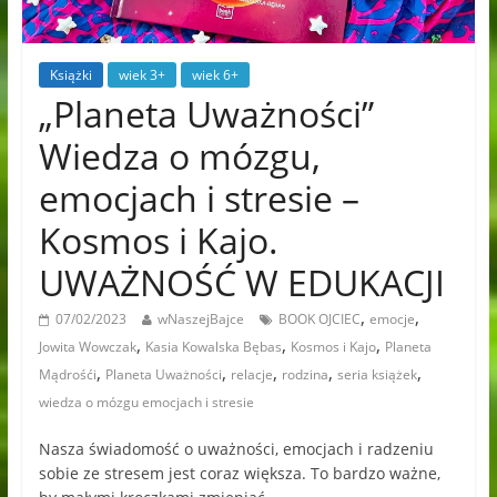
Książki
wiek 3+
wiek 6+
„Planeta Uważności”
Wiedza o mózgu,
emocjach i stresie –
Kosmos i Kajo.
UWAŻNOŚĆ W EDUKACJI
,
,
07/02/2023
wNaszejBajce
BOOK OJCIEC
emocje
,
,
,
Jowita Wowczak
Kasia Kowalska Bębas
Kosmos i Kajo
Planeta
,
,
,
,
,
Mądrośći
Planeta Uważności
relacje
rodzina
seria książek
wiedza o mózgu emocjach i stresie
Nasza świadomość o uważności, emocjach i radzeniu
sobie ze stresem jest coraz większa. To bardzo ważne,