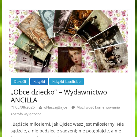
Dorośli
Książki
Książki katolickie
„Obce dziecko” – Wydawnictwo
ANCILLA
05/08/2026
wNaszejBajce
Możliwość komentowania
została wyłączona
„Bądźcie miłosierni, jak Ojciec wasz jest miłosierny. Nie
sądźcie, a nie będziecie sądzeni; nie potępiajcie, a nie