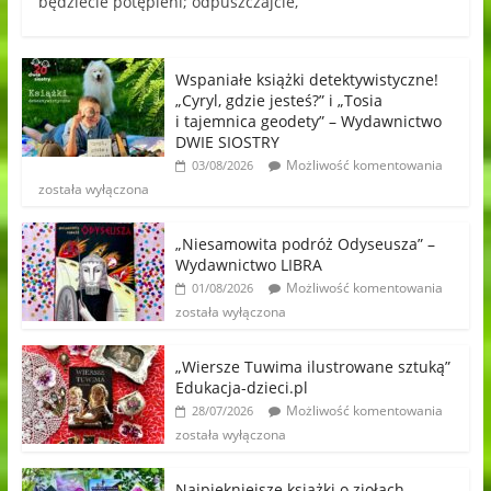
będziecie potępieni; odpuszczajcie,
Wspaniałe książki detektywistyczne!
„Cyryl, gdzie jesteś?” i „Tosia
i tajemnica geodety” – Wydawnictwo
DWIE SIOSTRY
Możliwość komentowania
03/08/2026
została wyłączona
„Niesamowita podróż Odyseusza” –
Wydawnictwo LIBRA
Możliwość komentowania
01/08/2026
została wyłączona
„Wiersze Tuwima ilustrowane sztuką”
Edukacja-dzieci.pl
Możliwość komentowania
28/07/2026
została wyłączona
Najpiękniejsze książki o ziołach,