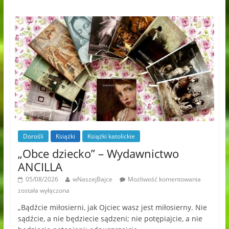
Dorośli
Książki
Książki katolickie
„Obce dziecko” – Wydawnictwo
ANCILLA
05/08/2026
wNaszejBajce
Możliwość komentowania
została wyłączona
„Bądźcie miłosierni, jak Ojciec wasz jest miłosierny. Nie
sądźcie, a nie będziecie sądzeni; nie potępiajcie, a nie