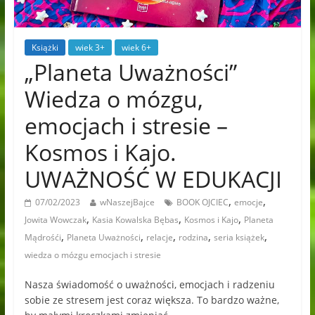
Książki
wiek 3+
wiek 6+
„Planeta Uważności”
Wiedza o mózgu,
emocjach i stresie –
Kosmos i Kajo.
UWAŻNOŚĆ W EDUKACJI
,
,
07/02/2023
wNaszejBajce
BOOK OJCIEC
emocje
,
,
,
Jowita Wowczak
Kasia Kowalska Bębas
Kosmos i Kajo
Planeta
,
,
,
,
,
Mądrośći
Planeta Uważności
relacje
rodzina
seria książek
wiedza o mózgu emocjach i stresie
Nasza świadomość o uważności, emocjach i radzeniu
sobie ze stresem jest coraz większa. To bardzo ważne,