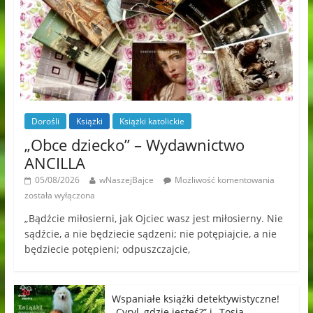
Dorośli
Książki
Książki katolickie
„Obce dziecko” – Wydawnictwo
ANCILLA
05/08/2026
wNaszejBajce
Możliwość komentowania
została wyłączona
„Bądźcie miłosierni, jak Ojciec wasz jest miłosierny. Nie
sądźcie, a nie będziecie sądzeni; nie potępiajcie, a nie
będziecie potępieni; odpuszczajcie,
Wspaniałe książki detektywistyczne!
„Cyryl, gdzie jesteś?” i „Tosia