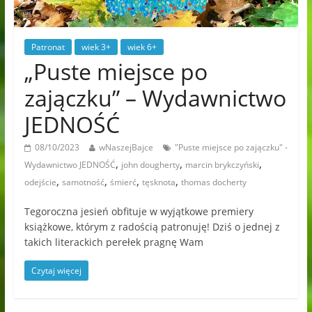
Patronat
wiek 3+
wiek 6+
„Puste miejsce po
zajączku” – Wydawnictwo
JEDNOŚĆ
08/10/2023
wNaszejBajce
"Puste miejsce po zajączku" -
,
,
,
Wydawnictwo JEDNOŚĆ
john dougherty
marcin brykczyński
,
,
,
,
odejście
samotność
śmierć
tęsknota
thomas docherty
Tegoroczna jesień obfituje w wyjątkowe premiery
książkowe, którym z radością patronuję! Dziś o jednej z
takich literackich perełek pragnę Wam
Czytaj więcej