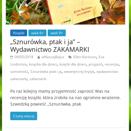
Książki
wiek 6+
wiek 9+
„Sznurówka, ptak i ja” –
Wydawnictwo ZAKAMARKI
,
09/05/2018
wNaszejBajce
Ellen Karlsson
Eva
,
,
,
,
,
Lindström
książka dla dzieci
książki dla dzieci
przyjaźń
recenzja
,
,
,
samotność
Sznurówka ptak i ja
wewnętrzny krytyk
wydawnictwo
,
zakamarki
zakamarki
Po raz kolejny mamy przyjemność zaprosić Was na
recenzję książki, która zrobiła na nas ogromne wrażenie.
Szwedzką powieść „Sznurówka, ptak
Czytaj więcej