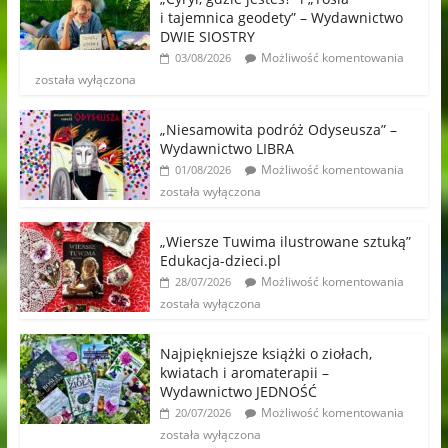
i tajemnica geodety” – Wydawnictwo
DWIE SIOSTRY
Możliwość komentowania
03/08/2026
została wyłączona
„Niesamowita podróż Odyseusza” –
Wydawnictwo LIBRA
Możliwość komentowania
01/08/2026
została wyłączona
„Wiersze Tuwima ilustrowane sztuką”
Edukacja-dzieci.pl
Możliwość komentowania
28/07/2026
została wyłączona
Najpiękniejsze książki o ziołach,
kwiatach i aromaterapii –
Wydawnictwo JEDNOŚĆ
Możliwość komentowania
20/07/2026
została wyłączona