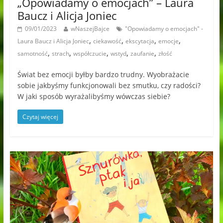
„Opowiadamy o emocjach” – Laura
Baucz i Alicja Joniec
09/01/2023
wNaszejBajce
"Opowiadamy o emocjach" -
,
,
,
,
Laura Baucz i Alicja Joniec
ciekawość
ekscytacja
emocje
,
,
,
,
,
samotność
strach
współczucie
wstyd
zaufanie
złość
Świat bez emocji byłby bardzo trudny. Wyobrażacie
sobie jakbyśmy funkcjonowali bez smutku, czy radości?
W jaki sposób wyrażalibyśmy wówczas siebie?
Czytaj więcej