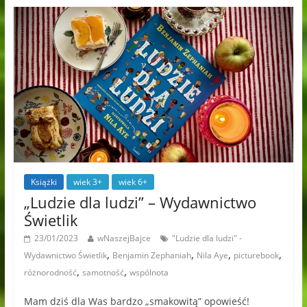
Książki
wiek 3+
wiek 6+
„Ludzie dla ludzi” – Wydawnictwo
Świetlik
23/01/2023
wNaszejBajce
"Ludzie dla ludzi" -
,
,
,
,
Wydawnictwo Świetlik
Benjamin Zephaniah
Nila Aye
picturebook
,
,
różnorodność
samotność
wspólnota
Mam dziś dla Was bardzo „smakowitą” opowieść!