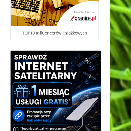
TOP10 Influencerów Książkowych