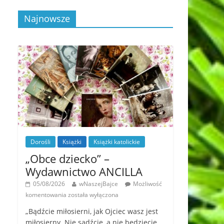
Najnowsze
Dorośli
Książki
Książki katolickie
„Obce dziecko” –
Wydawnictwo ANCILLA
05/08/2026
wNaszejBajce
Możliwość
komentowania
została wyłączona
„Bądźcie miłosierni, jak Ojciec wasz jest
miłosierny. Nie sądźcie, a nie będziecie