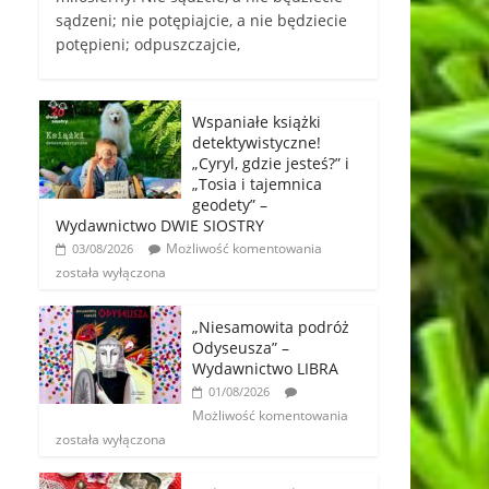
sądzeni; nie potępiajcie, a nie będziecie
potępieni; odpuszczajcie,
Wspaniałe książki
detektywistyczne!
„Cyryl, gdzie jesteś?” i
„Tosia i tajemnica
geodety” –
Wydawnictwo DWIE SIOSTRY
Możliwość komentowania
03/08/2026
została wyłączona
„Niesamowita podróż
Odyseusza” –
Wydawnictwo LIBRA
01/08/2026
Możliwość komentowania
została wyłączona