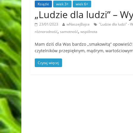
Książki
wiek 3+
wiek 6+
„Ludzie dla ludzi” – W
23/01/2023
wNaszejBajce
"Ludzie dla ludzi" -
,
,
różnorodność
samotność
wspólnota
Mam dziś dla Was bardzo „smakowitą” opowieść! K
czytelników przepięknym, mądrym, wartościowy
Czytaj więcej