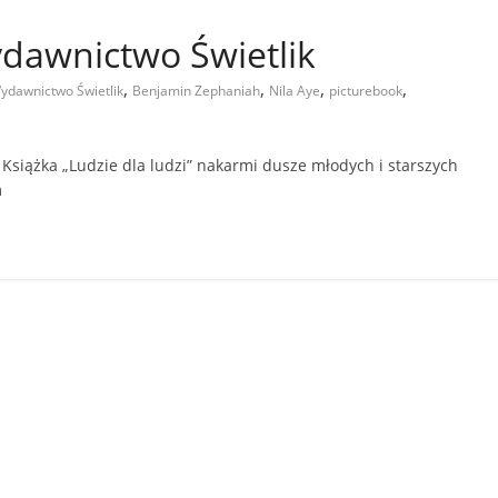
ydawnictwo Świetlik
,
,
,
,
 Wydawnictwo Świetlik
Benjamin Zephaniah
Nila Aye
picturebook
siążka „Ludzie dla ludzi” nakarmi dusze młodych i starszych
m