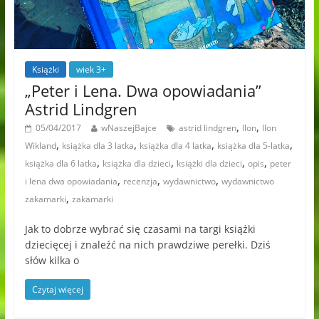
Książki
wiek 3+
„Peter i Lena. Dwa opowiadania”
Astrid Lindgren
,
,
05/04/2017
wNaszejBajce
astrid lindgren
Ilon
Ilon
,
,
,
,
Wikland
książka dla 3 latka
książka dla 4 latka
książka dla 5-latka
,
,
,
,
książka dla 6 latka
książka dla dzieci
książki dla dzieci
opis
peter
,
,
,
i lena dwa opowiadania
recenzja
wydawnictwo
wydawnictwo
,
zakamarki
zakamarki
Jak to dobrze wybrać się czasami na targi książki
dziecięcej i znaleźć na nich prawdziwe perełki. Dziś
słów kilka o
Czytaj więcej