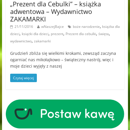
„Prezent dla Cebulki” – książka
adwentowa – Wydawnictwo
ZAKAMARKI
,
21/11/2016
wNaszejBajce
boże narodzenie
książka dla
,
,
,
,
,
dzieci
książki dla dzieci
prezent
Prezent dla cebulki
święta
,
wydawnictwo
zakamarki
Grudzień zbliża się wielkimi krokami, zewsząd zaczyna
ogarniać nas mikołajkowo – świąteczny nastrój, więc i
moje dzieci wyjęły z naszej
Czytaj więcej