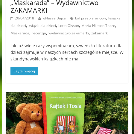
„Maskarada” – Wydawnictwo
ZAKAMARKI
,
20/04/2018
wNaszejBajce
bal przebierańców
książka
,
,
,
,
dla dzieci
książki dla dzieci
Lotta Olsson
Maria Nilsson Thore
,
,
,
Maskarada
recenzja
wydawnictwo zakamarki
zakamarki
Jak już wiele razy wspominałam, szwedzka literatura dla
dzieci zajmuje w naszych sercach szczególne miejsce. W
skandynawskich książkach nie ma
Czytaj więcej