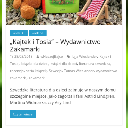
wiek 3+
wiek 6+
„Kajtek i Tosia” – Wydawnictwo
Zakamarki
,
28/03/2018
wNaszejBajce
Jujja Wieslander
Kajtek i
,
,
,
,
Tosia
książka dla dzieci
książki dla dzieci
literatura szwedzka
,
,
,
,
recenzja
seria książek
Szwecja
Tomas Wieslander
wydawnictwo
,
zakamarki
zakamarki
Szwedzka literatura dla dzieci zajmuje w naszym domu
szczególne miejsce. Jako zagorzali fani Astrid Lindgren,
Martina Widmarka, czy Asy Lind
Czytaj więcej