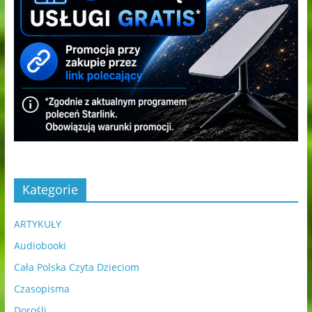
Kategorie
ARTYKUŁY
Audiobooki
Cała Polska Czyta Dzieciom
Czasopisma
Dorośli