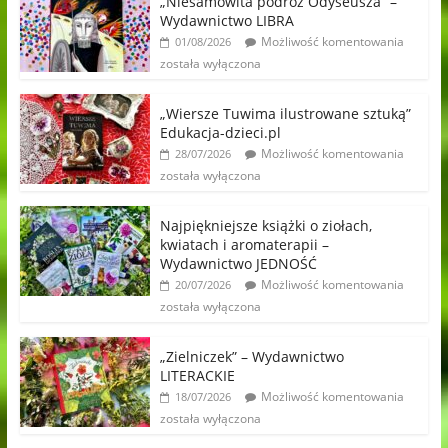
„Niesamowita podróż Odyseusza” –
Wydawnictwo LIBRA
Możliwość komentowania
01/08/2026
została wyłączona
„Wiersze Tuwima ilustrowane sztuką”
Edukacja-dzieci.pl
Możliwość komentowania
28/07/2026
została wyłączona
Najpiękniejsze książki o ziołach,
kwiatach i aromaterapii –
Wydawnictwo JEDNOŚĆ
Możliwość komentowania
20/07/2026
została wyłączona
„Zielniczek” – Wydawnictwo
LITERACKIE
Możliwość komentowania
18/07/2026
została wyłączona