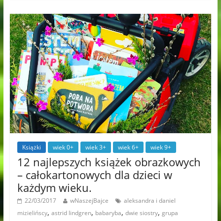
Książki
wiek 0+
wiek 3+
wiek 6+
wiek 9+
12 najlepszych książek obrazkowych
– całokartonowych dla dzieci w
każdym wieku.
22/03/2017
wNaszejBajce
aleksandra i daniel
,
,
,
,
mizielińscy
astrid lindgren
babaryba
dwie siostry
grupa