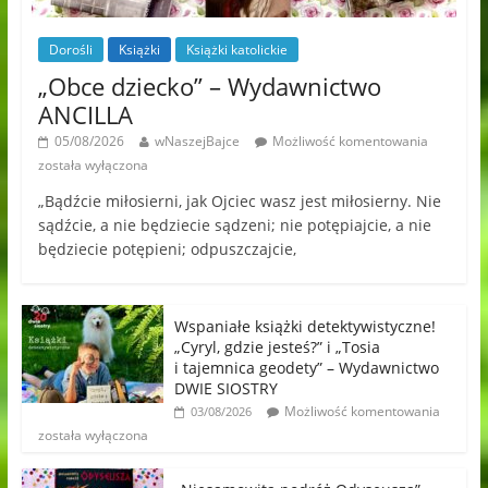
Dorośli
Książki
Książki katolickie
„Obce dziecko” – Wydawnictwo
ANCILLA
05/08/2026
wNaszejBajce
Możliwość komentowania
została wyłączona
„Bądźcie miłosierni, jak Ojciec wasz jest miłosierny. Nie
sądźcie, a nie będziecie sądzeni; nie potępiajcie, a nie
będziecie potępieni; odpuszczajcie,
Wspaniałe książki detektywistyczne!
„Cyryl, gdzie jesteś?” i „Tosia
i tajemnica geodety” – Wydawnictwo
DWIE SIOSTRY
Możliwość komentowania
03/08/2026
została wyłączona