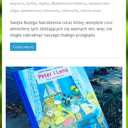
,
,
,
,
wojciech
tashka
wigilia
Wydawnictwo Kobiece
wydawnictwo
,
,
,
wilga
wydawnictwo zakamarki
zakamarki
zielona sowa
Święta Bożego Narodzenia coraz bliżej, wszędzie czuć
atmosferę tych zbliżających się ważnych dni, więc nie
mogło zabraknąć naszego małego przeglądu
Czytaj więcej