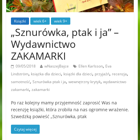
Książki
wiek 6+
wiek 9+
„Sznurówka, ptak i ja” –
Wydawnictwo
ZAKAMARKI
,
09/05/2018
wNaszejBajce
Ellen Karlsson
Eva
,
,
,
,
,
Lindström
książka dla dzieci
książki dla dzieci
przyjaźń
recenzja
,
,
,
samotność
Sznurówka ptak i ja
wewnętrzny krytyk
wydawnictwo
,
zakamarki
zakamarki
Po raz kolejny mamy przyjemność zaprosić Was na
recenzję książki, która zrobiła na nas ogromne wrażenie.
Szwedzką powieść „Sznurówka, ptak
Czytaj więcej