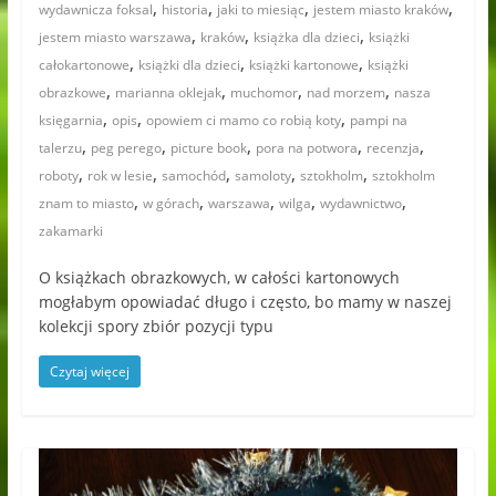
,
,
,
,
wydawnicza foksal
historia
jaki to miesiąc
jestem miasto kraków
,
,
,
jestem miasto warszawa
kraków
książka dla dzieci
książki
,
,
,
całokartonowe
książki dla dzieci
książki kartonowe
książki
,
,
,
,
obrazkowe
marianna oklejak
muchomor
nad morzem
nasza
,
,
,
księgarnia
opis
opowiem ci mamo co robią koty
pampi na
,
,
,
,
,
talerzu
peg perego
picture book
pora na potwora
recenzja
,
,
,
,
,
roboty
rok w lesie
samochód
samoloty
sztokholm
sztokholm
,
,
,
,
,
znam to miasto
w górach
warszawa
wilga
wydawnictwo
zakamarki
O książkach obrazkowych, w całości kartonowych
mogłabym opowiadać długo i często, bo mamy w naszej
kolekcji spory zbiór pozycji typu
Czytaj więcej