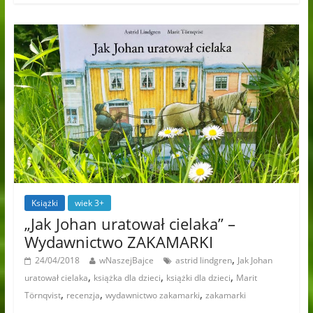
Książki
wiek 3+
„Jak Johan uratował cielaka” –
Wydawnictwo ZAKAMARKI
,
24/04/2018
wNaszejBajce
astrid lindgren
Jak Johan
,
,
,
uratował cielaka
książka dla dzieci
książki dla dzieci
Marit
,
,
,
Törnqvist
recenzja
wydawnictwo zakamarki
zakamarki