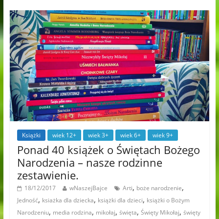
Książki
wiek 12+
wiek 3+
wiek 6+
wiek 9+
Ponad 40 książek o Świętach Bożego
Narodzenia – nasze rodzinne
zestawienie.
,
,
18/12/2017
wNaszejBajce
Arti
boże narodzenie
,
,
,
Jedność
ksiażka dla dziecka
książki dla dzieci
książki o Bożym
,
,
,
,
,
Narodzeniu
media rodzina
mikołaj
święta
Święty Mikołaj
święty