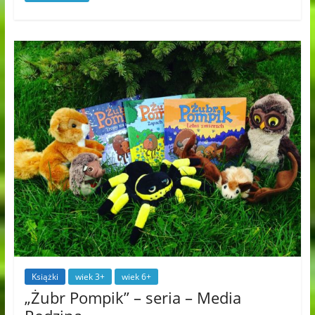
Książki
wiek 3+
wiek 6+
„Żubr Pompik” – seria – Media