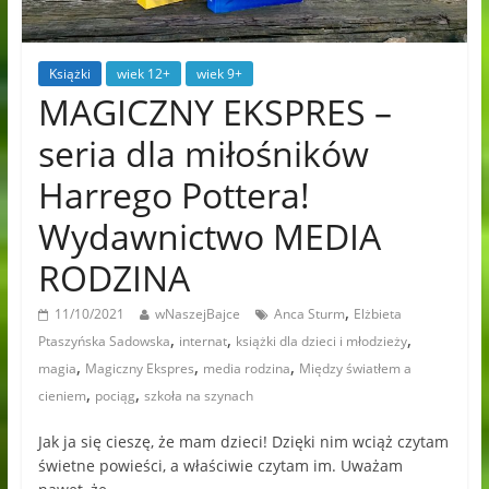
Książki
wiek 12+
wiek 9+
MAGICZNY EKSPRES –
seria dla miłośników
Harrego Pottera!
Wydawnictwo MEDIA
RODZINA
,
11/10/2021
wNaszejBajce
Anca Sturm
Elżbieta
,
,
,
Ptaszyńska Sadowska
internat
książki dla dzieci i młodzieży
,
,
,
magia
Magiczny Ekspres
media rodzina
Między światłem a
,
,
cieniem
pociąg
szkoła na szynach
Jak ja się cieszę, że mam dzieci! Dzięki nim wciąż czytam
świetne powieści, a właściwie czytam im. Uważam