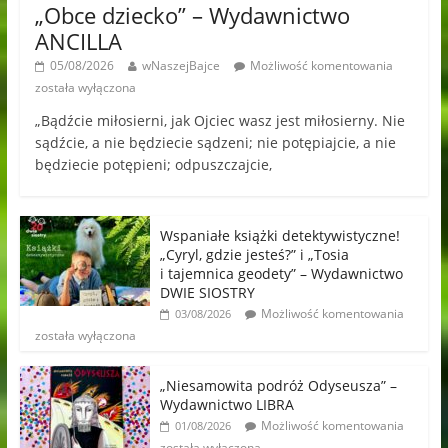
„Obce dziecko” – Wydawnictwo
ANCILLA
05/08/2026
wNaszejBajce
Możliwość komentowania
została wyłączona
„Bądźcie miłosierni, jak Ojciec wasz jest miłosierny. Nie
sądźcie, a nie będziecie sądzeni; nie potępiajcie, a nie
będziecie potępieni; odpuszczajcie,
Wspaniałe książki detektywistyczne!
„Cyryl, gdzie jesteś?” i „Tosia
i tajemnica geodety” – Wydawnictwo
DWIE SIOSTRY
Możliwość komentowania
03/08/2026
została wyłączona
„Niesamowita podróż Odyseusza” –
Wydawnictwo LIBRA
Możliwość komentowania
01/08/2026
została wyłączona