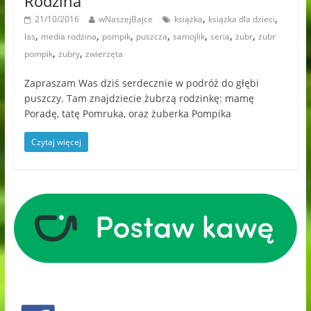
Rodzina
,
,
21/10/2016
wNaszejBajce
książka
książka dla dzieci
,
,
,
,
,
,
,
las
media rodzina
pompik
puszcza
samojlik
seria
żubr
żubr
,
,
pompik
żubry
zwierzęta
Zapraszam Was dziś serdecznie w podróż do głębi
puszczy. Tam znajdziecie żubrzą rodzinkę: mamę
Poradę, tatę Pomruka, oraz żuberka Pompika
Czytaj więcej