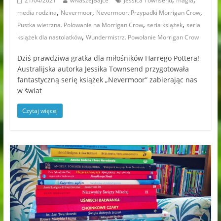
21/04/2021
wNaszejBajce
Jessica Townsend
magia
,
,
,
media rodzina
Nevermoor
Nevermoor. Przypadki Morrigan Crow
,
,
Pustka wietrzna. Polowanie na Morrigan Crow
seria książek
seria
,
książek dla nastolatków
Wundermistrz. Powołanie Morrigan Crow
Dziś prawdziwa gratka dla miłośników Harrego Pottera!
Australijska autorka Jessika Townsend przygotowała
fantastyczną serię książek „Nevermoor” zabierając nas
w świat
Czytaj więcej