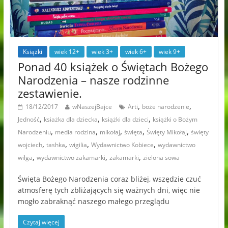
Książki
wiek 12+
wiek 3+
wiek 6+
wiek 9+
Ponad 40 książek o Świętach Bożego
Narodzenia – nasze rodzinne
zestawienie.
,
,
18/12/2017
wNaszejBajce
Arti
boże narodzenie
,
,
,
Jedność
ksiażka dla dziecka
książki dla dzieci
książki o Bożym
,
,
,
,
,
Narodzeniu
media rodzina
mikołaj
święta
Święty Mikołaj
święty
,
,
,
,
wojciech
tashka
wigilia
Wydawnictwo Kobiece
wydawnictwo
,
,
,
wilga
wydawnictwo zakamarki
zakamarki
zielona sowa
Święta Bożego Narodzenia coraz bliżej, wszędzie czuć
atmosferę tych zbliżających się ważnych dni, więc nie
mogło zabraknąć naszego małego przeglądu
Czytaj więcej