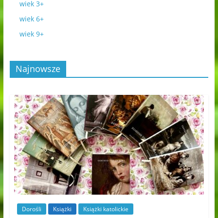
wiek 3+
wiek 6+
wiek 9+
Najnowsze
Dorośli
Książki
Książki katolickie