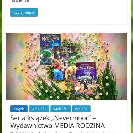
nawet, że
Czytaj więcej
Książki
wiek 12+
wiek 15+
wiek 9+
Seria książek „Nevermoor” –
Wydawnictwo MEDIA RODZINA
,
,