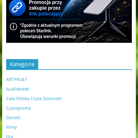
Kategorie
ARTYKUŁY
Audiobooki
Cała Polska Czyta Dzieciom
Czasopisma
Dorośli
Filmy
Gry