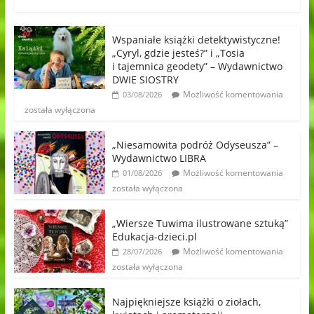
Wspaniałe książki detektywistyczne!
„Cyryl, gdzie jesteś?” i „Tosia
i tajemnica geodety” – Wydawnictwo
DWIE SIOSTRY
Możliwość komentowania
03/08/2026
została wyłączona
„Niesamowita podróż Odyseusza” –
Wydawnictwo LIBRA
Możliwość komentowania
01/08/2026
została wyłączona
„Wiersze Tuwima ilustrowane sztuką”
Edukacja-dzieci.pl
Możliwość komentowania
28/07/2026
została wyłączona
Najpiękniejsze książki o ziołach,