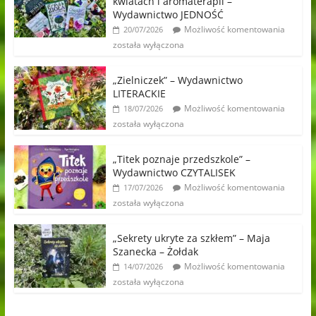
kwiatach i aromaterapii –
Wydawnictwo JEDNOŚĆ
Możliwość komentowania
20/07/2026
została wyłączona
„Zielniczek” – Wydawnictwo
LITERACKIE
Możliwość komentowania
18/07/2026
została wyłączona
„Titek poznaje przedszkole” –
Wydawnictwo CZYTALISEK
Możliwość komentowania
17/07/2026
została wyłączona
„Sekrety ukryte za szkłem” – Maja
Szanecka – Żołdak
Możliwość komentowania
14/07/2026
została wyłączona