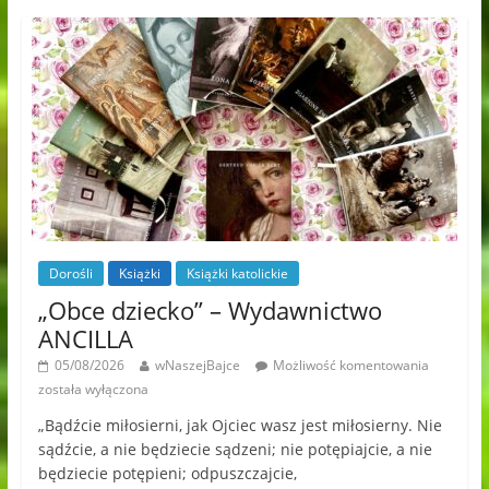
Dorośli
Książki
Książki katolickie
„Obce dziecko” – Wydawnictwo
ANCILLA
05/08/2026
wNaszejBajce
Możliwość komentowania
została wyłączona
„Bądźcie miłosierni, jak Ojciec wasz jest miłosierny. Nie
sądźcie, a nie będziecie sądzeni; nie potępiajcie, a nie
będziecie potępieni; odpuszczajcie,