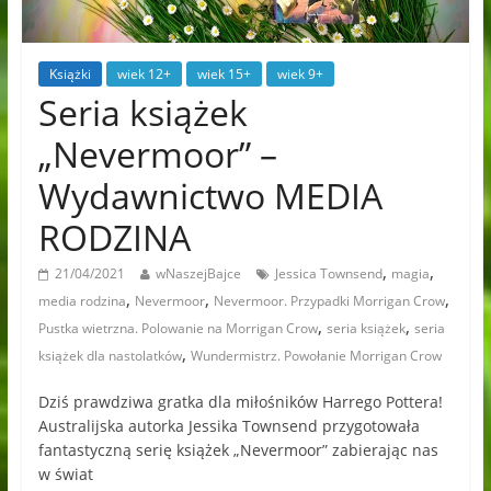
Książki
wiek 12+
wiek 15+
wiek 9+
Seria książek
„Nevermoor” –
Wydawnictwo MEDIA
RODZINA
,
,
21/04/2021
wNaszejBajce
Jessica Townsend
magia
,
,
,
media rodzina
Nevermoor
Nevermoor. Przypadki Morrigan Crow
,
,
Pustka wietrzna. Polowanie na Morrigan Crow
seria książek
seria
,
książek dla nastolatków
Wundermistrz. Powołanie Morrigan Crow
Dziś prawdziwa gratka dla miłośników Harrego Pottera!
Australijska autorka Jessika Townsend przygotowała
fantastyczną serię książek „Nevermoor” zabierając nas
w świat