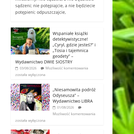
sądzeni; nie potępiajcie, a nie będziecie
potępieni; odpuszczajcie,
Wspaniałe książki
detektywistyczne!
„Cyryl, gdzie jesteś?” i
„Tosia i tajemnica
geodety” –
Wydawnictwo DWIE SIOSTRY
Możliwość komentowania
03/08/2026
została wyłączona
„Niesamowita podróż
Odyseusza” –
Wydawnictwo LIBRA
01/08/2026
Możliwość komentowania
została wyłączona