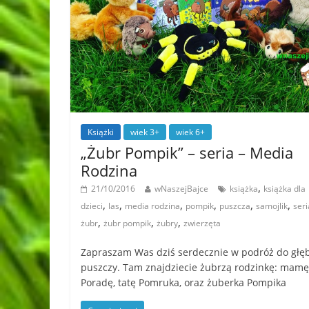
Książki
wiek 3+
wiek 6+
„Żubr Pompik” – seria – Media
Rodzina
,
21/10/2016
wNaszejBajce
książka
książka dla
,
,
,
,
,
,
dzieci
las
media rodzina
pompik
puszcza
samojlik
seri
,
,
,
żubr
żubr pompik
żubry
zwierzęta
Zapraszam Was dziś serdecznie w podróż do głęb
puszczy. Tam znajdziecie żubrzą rodzinkę: mamę
Poradę, tatę Pomruka, oraz żuberka Pompika