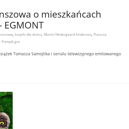
anszowa o mieszkańcach
j – EGMONT
,
,
,
lanszowa
książki dla dzieci
Martin Nedergaard Andersen
Puszcza
r Pompik gra
siążek Tomasza Samojlika i serialu telewizyjnego emitowanego