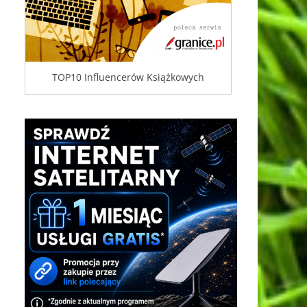
TOP10 Influencerów Książkowych