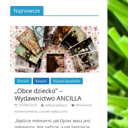
Najnowsze
Dorośli
Książki
Książki katolickie
„Obce dziecko” –
Wydawnictwo ANCILLA
05/08/2026
wNaszejBajce
Możliwość
komentowania
została wyłączona
„Bądźcie miłosierni, jak Ojciec wasz jest
miłosierny. Nie sądźcie, a nie będziecie