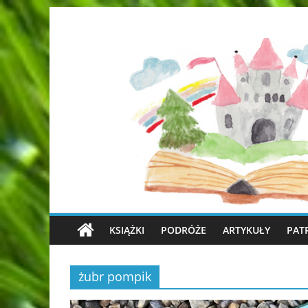
KSIĄŻKI
PODRÓŻE
ARTYKUŁY
PAT
żubr pompik