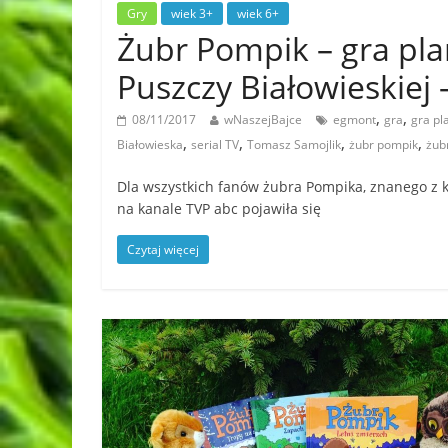
Gry
wiek 3+
wiek 6+
Żubr Pompik – gra pl
Puszczy Białowieskie
,
,
08/11/2017
wNaszejBajce
egmont
gra
gra p
,
,
,
,
Białowieska
serial TV
Tomasz Samojlik
żubr pompik
żub
Dla wszystkich fanów żubra Pompika, znanego z k
na kanale TVP abc pojawiła się
Czytaj więcej