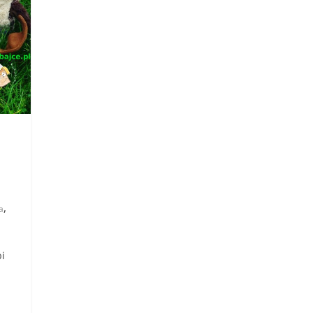
,
a
i