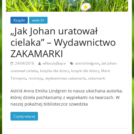
Książki
wiek 3+
„Jak Johan uratował
cielaka” – Wydawnictwo
ZAKAMARKI
,
24/04/2018
wNaszejBajce
astrid lindgren
Jak Johan
,
,
,
uratował cielaka
książka dla dzieci
książki dla dzieci
Marit
,
,
,
Törnqvist
recenzja
wydawnictwo zakamarki
zakamarki
Astrid Anna Emilia Lindgren to nasza ukochana autorka,
której dzieła pochłaniamy z wypiekami na twarzach. W
naszej pokaźnej biblioteczce szwedzka
Czytaj więcej