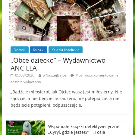
Dorośli
Książki
Książki katolickie
„Obce dziecko” – Wydawnictwo
ANCILLA
05/08/2026
wNaszejBajce
Możliwość komentowania
została wyłączona
„Bądźcie miłosierni, jak Ojciec wasz jest miłosierny. Nie
sądźcie, a nie będziecie sądzeni; nie potępiajcie, a nie
będziecie potępieni; odpuszczajcie,
Wspaniałe książki detektywistyczne!
„Cyryl, gdzie jesteś?” i „Tosia