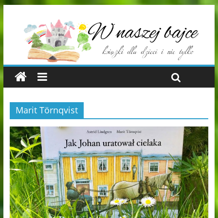
Marit Törnqvist