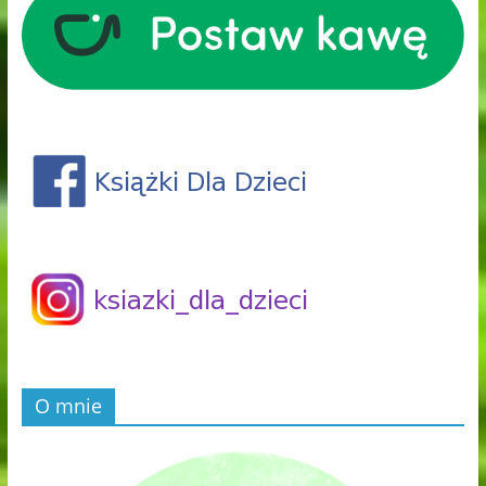
O mnie