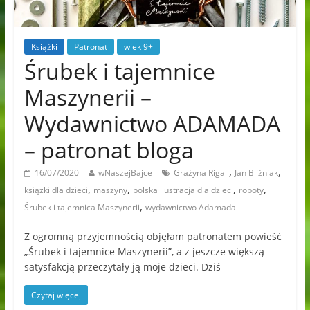
Książki
Patronat
wiek 9+
Śrubek i tajemnice
Maszynerii –
Wydawnictwo ADAMADA
– patronat bloga
,
,
16/07/2020
wNaszejBajce
Grażyna Rigall
Jan Bliźniak
,
,
,
,
książki dla dzieci
maszyny
polska ilustracja dla dzieci
roboty
,
Śrubek i tajemnica Maszynerii
wydawnictwo Adamada
Z ogromną przyjemnością objęłam patronatem powieść
„Śrubek i tajemnice Maszynerii”, a z jeszcze większą
satysfakcją przeczytały ją moje dzieci. Dziś
Czytaj więcej