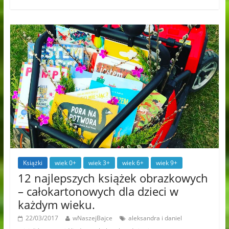
Książki
wiek 0+
wiek 3+
wiek 6+
wiek 9+
12 najlepszych książek obrazkowych
– całokartonowych dla dzieci w
każdym wieku.
22/03/2017
wNaszejBajce
aleksandra i daniel