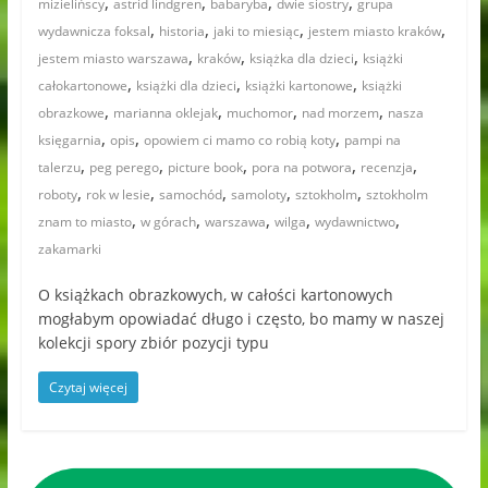
,
,
,
,
mizielińscy
astrid lindgren
babaryba
dwie siostry
grupa
,
,
,
,
wydawnicza foksal
historia
jaki to miesiąc
jestem miasto kraków
,
,
,
jestem miasto warszawa
kraków
książka dla dzieci
książki
,
,
,
całokartonowe
książki dla dzieci
książki kartonowe
książki
,
,
,
,
obrazkowe
marianna oklejak
muchomor
nad morzem
nasza
,
,
,
księgarnia
opis
opowiem ci mamo co robią koty
pampi na
,
,
,
,
,
talerzu
peg perego
picture book
pora na potwora
recenzja
,
,
,
,
,
roboty
rok w lesie
samochód
samoloty
sztokholm
sztokholm
,
,
,
,
,
znam to miasto
w górach
warszawa
wilga
wydawnictwo
zakamarki
O książkach obrazkowych, w całości kartonowych
mogłabym opowiadać długo i często, bo mamy w naszej
kolekcji spory zbiór pozycji typu
Czytaj więcej