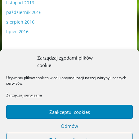
listopad 2016
październik 2016
sierpień 2016
lipiec 2016
Zarządzaj zgodami plików
cookie
Publikowane materiały zawierają płatną promocję.
Używamy plików cookies w celu optymalizacji naszej witryny i naszych
serwisów.
Polityka plików cookies
-
Polityka prywatności
Zarządzaj serwisami
Zaakceptuj cookies
Odmów
Copyright © 2026
Blog o książkach dla dzieci i młodzieży –
recenzje i rekomendacje
. All rights reserved.