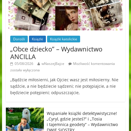
Dorośli
Książki
Książki katolickie
„Obce dziecko” – Wydawnictwo
ANCILLA
05/08/2026
wNaszejBajce
Możliwość komentowania
została wyłączona
„Bądźcie miłosierni, jak Ojciec wasz jest miłosierny. Nie
sądźcie, a nie będziecie sądzeni; nie potępiajcie, a nie
będziecie potępieni; odpuszczajcie,
Wspaniałe książki detektywistyczne!
„Cyryl, gdzie jesteś?” i „Tosia
i tajemnica geodety” – Wydawnictwo
DWIE SIOSTRY