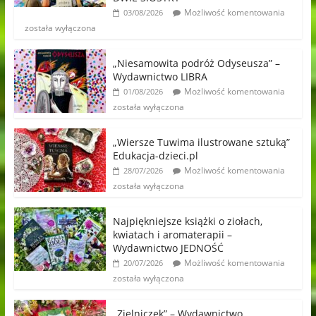
Możliwość komentowania
03/08/2026
została wyłączona
„Niesamowita podróż Odyseusza” –
Wydawnictwo LIBRA
Możliwość komentowania
01/08/2026
została wyłączona
„Wiersze Tuwima ilustrowane sztuką”
Edukacja-dzieci.pl
Możliwość komentowania
28/07/2026
została wyłączona
Najpiękniejsze książki o ziołach,
kwiatach i aromaterapii –
Wydawnictwo JEDNOŚĆ
Możliwość komentowania
20/07/2026
została wyłączona
„Zielniczek” – Wydawnictwo